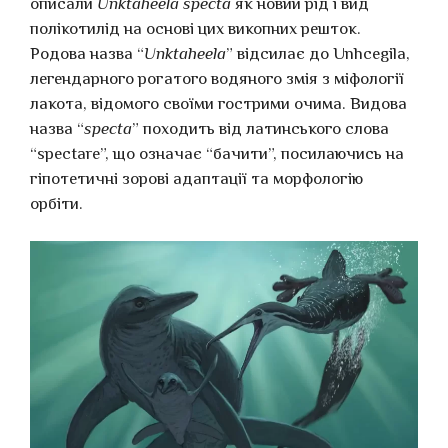
описали
Unktaheela specta
як новий рід і вид
полікотилід на основі цих викопних решток.
Родова назва “
Unktaheela
” відсилає до Unhcegila,
легендарного рогатого водяного змія з міфології
лакота, відомого своїми гострими очима. Видова
назва “
specta
” походить від латинського слова
“spectare”, що означає “бачити”, посилаючись на
гіпотетичні зорові адаптації та морфологію
орбіти.