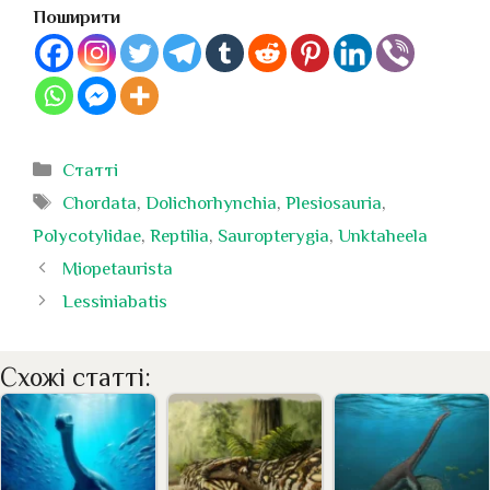
Поширити
Категорії
Статті
Позначки
Chordata
,
Dolichorhynchia
,
Plesiosauria
,
Polycotylidae
,
Reptilia
,
Sauropterygia
,
Unktaheela
Miopetaurista
Lessiniabatis
Схожі статті: