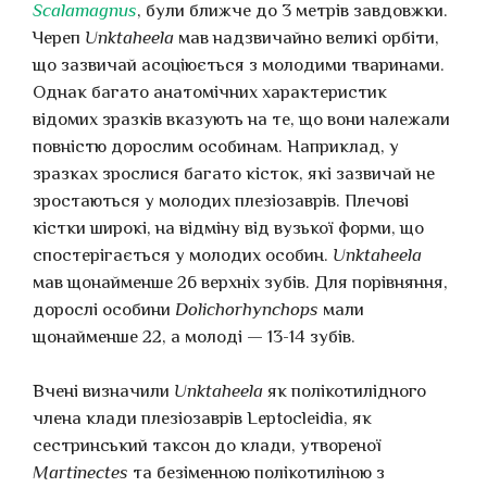
Scalamagnus
, були ближче до 3 метрів завдовжки.
Череп
Unktaheela
мав надзвичайно великі орбіти,
що зазвичай асоціюється з молодими тваринами.
Однак багато анатомічних характеристик
відомих зразків вказують на те, що вони належали
повністю дорослим особинам. Наприклад, у
зразках зрослися багато кісток, які зазвичай не
зростаються у молодих плезіозаврів. Плечові
кістки широкі, на відміну від вузької форми, що
спостерігається у молодих особин.
Unktaheela
мав щонайменше 26 верхніх зубів. Для порівняння,
дорослі особини
Dolichorhynchops
мали
щонайменше 22, а молоді — 13-14 зубів.
Вчені визначили
Unktaheela
як полікотилідного
члена клади плезіозаврів Leptocleidia, як
сестринський таксон до клади, утвореної
Martinectes
та безіменною полікотиліною з