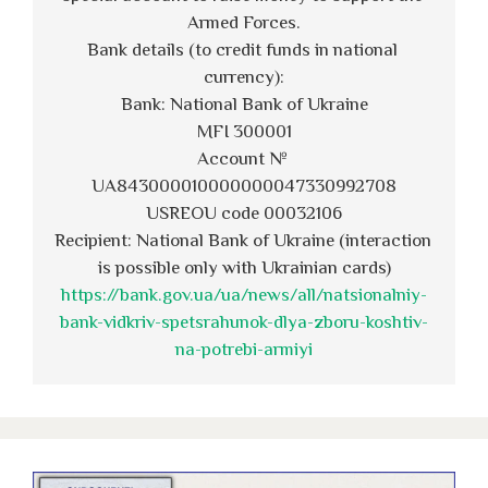
Armed Forces.
Bank details (to credit funds in national 
currency):
Bank: National Bank of Ukraine
MFI 300001
Account № 
UA843000010000000047330992708
USREOU code 00032106
Recipient: National Bank of Ukraine (interaction 
is possible only with Ukrainian cards)
https://bank.gov.ua/ua/news/all/natsionalniy-
bank-vidkriv-spetsrahunok-dlya-zboru-koshtiv-
na-potrebi-armiyi