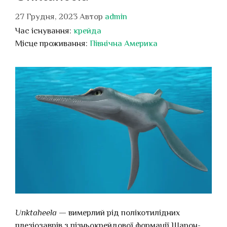
27 Грудня, 2023
Автор
admin
Час існування:
крейда
Місце проживання:
Північна Америка
Unktaheela
— вимерлий рід полікотилідних
плезіозаврів з пізньокрейдової формації Шарон-