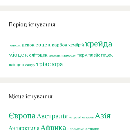
Період існування
крейда
еоцен
карбон
девон
кембрій
голоцен
міоцен
перм
олігоцен
плейстоцен
палеоцен
ордовик
тріас
юра
пліоцен
силур
Місце існування
Європа
Азія
Австралія
Азорські острови
Африка
Антарктида
Гавайські острови