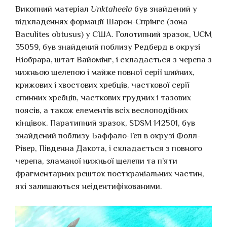
Викопний матеріал
Unktaheela
був знайдений у
відкладеннях формації Шарон-Спрінгс (зона
Baculites obtusus) у США. Голотипний зразок, UCM
35059, був знайдений поблизу Редберд в окрузі
Ніобрара, штат Вайомінг, і складається з черепа з
нижньою щелепою і майже повної серії шийних,
крижових і хвостових хребців, часткової серії
спинних хребців, часткових грудних і тазових
поясів, а також елементів всіх веслоподібних
кінцівок. Паратипний зразок, SDSM 142501, був
знайдений поблизу Баффало-Геп в окрузі Фолл-
Рівер, Південна Дакота, і складається з повного
черепа, зламаної нижньої щелепи та п’яти
фрагментарних решток посткраніальних частин,
які залишаються неідентифікованими.