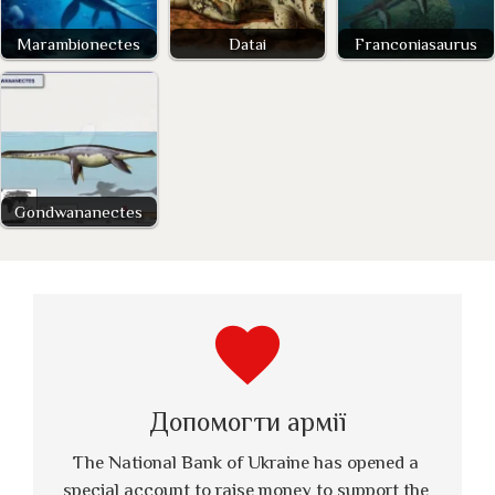
Marambionectes
Datai
Franconiasaurus
Gondwananectes
favorite
Допомогти армії
The National Bank of Ukraine has opened a 
special account to raise money to support the 