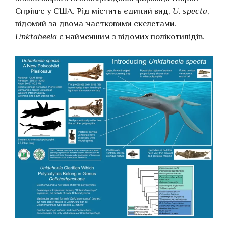
Спрінгс у США. Рід містить єдиний вид,
U. specta
,
відомий за двома частковими скелетами.
Unktaheela
є найменшим з відомих полікотилідів.