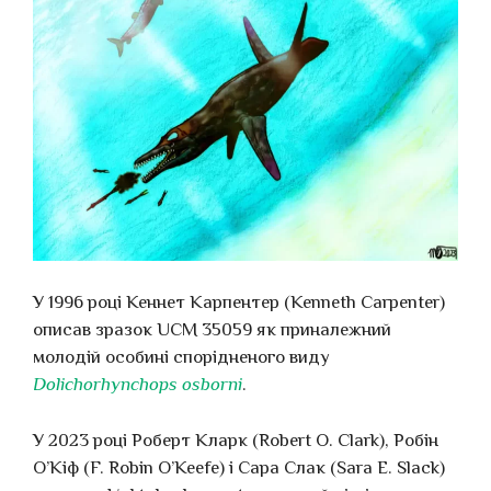
У 1996 році Кеннет Карпентер (Kenneth Carpenter)
описав зразок UCM 35059 як приналежний
молодій особині спорідненого виду
Dolichorhynchops osborni
.
У 2023 році Роберт Кларк (Robert O. Clark), Робін
О’Кіф (F. Robin O’Keefe) і Сара Слак (Sara E. Slack)