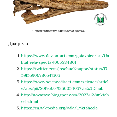
Череп голотипу
Unktaheela specta
.
Джерела
https://www.deviantart.com/galaxoica/art/Un
ktaheela-specta-1005584801
https://twitter.com/JoschuaKnuppe/status/17
39133906786341303
https://www.sciencedirect.com/science/articl
e/abs/pii/S0195667123003403?via%3Dihub
http://novataxa.blogspot.com/2023/12/unktah
eela.html
https://en.wikipedia.org/wiki/Unktaheela