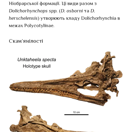
Ніобрарської формації. Ці види разом з
Dolichorhynchops spp.
(
D. osborni
та
D.
herschelensis
) утворюють кладу Dolichorhynchia в
межах Polycotylinae.
Скам’янілості