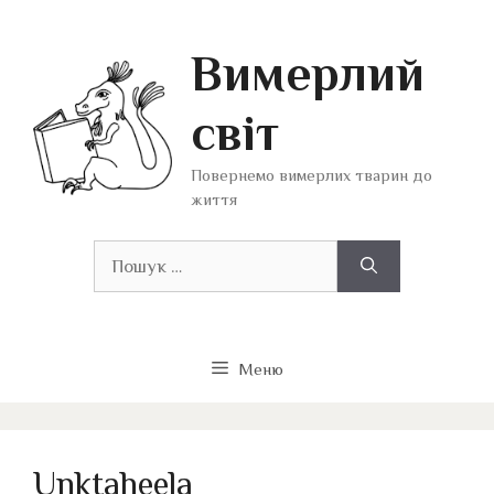
Перейти
до
Вимерлий
вмісту
світ
Повернемо вимерлих тварин до
життя
Пошук:
Меню
Unktaheela