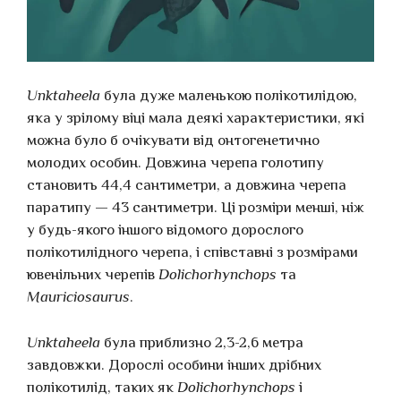
Unktaheela
була дуже маленькою полікотилідою,
яка у зрілому віці мала деякі характеристики, які
можна було б очікувати від онтогенетично
молодих особин. Довжина черепа голотипу
становить 44,4 сантиметри, а довжина черепа
паратипу — 43 сантиметри. Ці розміри менші, ніж
у будь-якого іншого відомого дорослого
полікотилідного черепа, і співставні з розмірами
ювенільних черепів
Dolichorhynchops
та
Mauriciosaurus
.
Unktaheela
була приблизно 2,3-2,6 метра
завдовжки. Дорослі особини інших дрібних
полікотилід, таких як
Dolichorhynchops
і