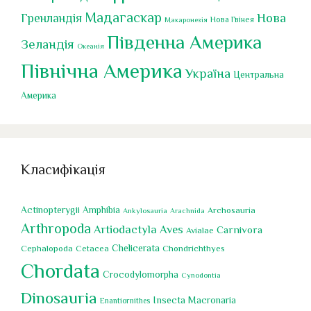
Мадагаскар
Нова
Гренландія
Нова Гвінея
Макаронезія
Південна Америка
Зеландія
Океанія
Північна Америка
Україна
Центральна
Америка
Класифікація
Actinopterygii
Amphibia
Archosauria
Ankylosauria
Arachnida
Arthropoda
Artiodactyla
Aves
Carnivora
Avialae
Chelicerata
Cephalopoda
Chondrichthyes
Cetacea
Chordata
Crocodylomorpha
Cynodontia
Dinosauria
Insecta
Macronaria
Enantiornithes