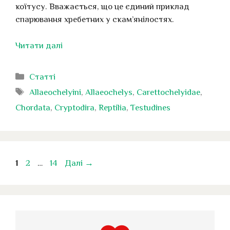
коїтусу. Вважається, що це єдиний приклад
спарювання хребетних у скам’янілостях.
Читати далі
Категорії
Статті
Позначки
Allaeochelyini
,
Allaeochelys
,
Carettochelyidae
,
Chordata
,
Cryptodira
,
Reptilia
,
Testudines
Сторінка
Сторінка
Сторінка
1
2
…
14
Далі
→