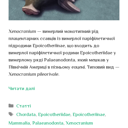
Xenocranium
— вимерлий монотипний рід
плацентарних ссавців із вимерлої паріфілетичної
підродини Epoicotheriinae, що входить до
вимерлої паріфілетичної родини Epoicotheriidae у
вимерлому ряді Palaeanodonta, який мешкав у
Північній Америці в пізньому еоцені. Типовий вид —
Xenocranium pileorivale
.
Читати далі
Категорії
Статті
Позначки
Chordata
,
Epoicotheriidae
,
Epoicotheriinae
,
Mammalia
,
Palaeanodonta
,
Xenocranium