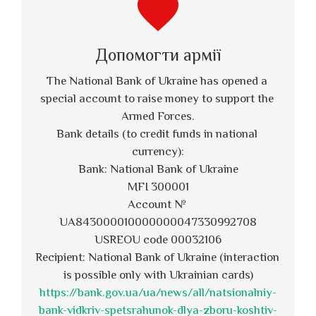
favorite
Допомогти армії
The National Bank of Ukraine has opened a 
special account to raise money to support the 
Armed Forces.
Bank details (to credit funds in national 
currency):
Bank: National Bank of Ukraine
MFI 300001
Account № 
UA843000010000000047330992708
USREOU code 00032106
Recipient: National Bank of Ukraine (interaction 
is possible only with Ukrainian cards)
https://bank.gov.ua/ua/news/all/natsionalniy-
bank-vidkriv-spetsrahunok-dlya-zboru-koshtiv-