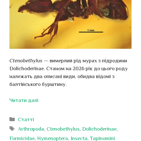
Ctenobethylus
— вимерлий рід мурах з підродини
Dolichoderinae. Станом на 2026 рік до цього роду
належать два описані види, обидва відомі з
балтійського бурштину.
Читати далі
Категорії
Статті
Позначки
Arthropoda
,
Ctenobethylus
,
Dolichoderinae
,
Formicidae
,
Hymenoptera
,
Insecta
,
Tapinomini