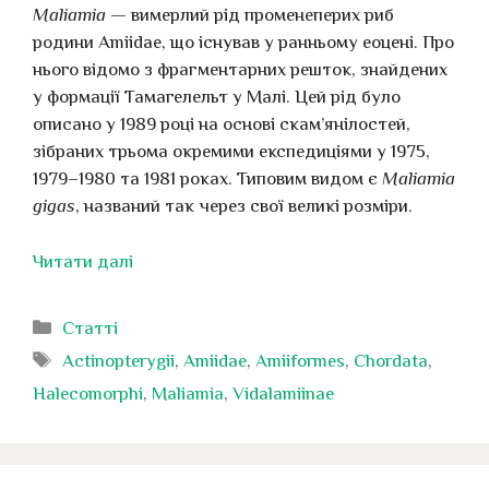
Maliamia
— вимерлий рід променеперих риб
родини Amiidae, що існував у ранньому еоцені. Про
нього відомо з фрагментарних решток, знайдених
у формації Тамагелельт у Малі. Цей рід було
описано у 1989 році на основі скам’янілостей,
зібраних трьома окремими експедиціями у 1975,
1979–1980 та 1981 роках. Типовим видом є
Maliamia
gigas
, названий так через свої великі розміри.
Читати далі
Категорії
Статті
Позначки
Actinopterygii
,
Amiidae
,
Amiiformes
,
Chordata
,
Halecomorphi
,
Maliamia
,
Vidalamiinae