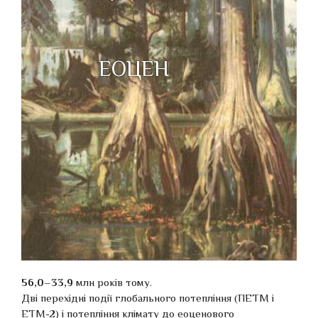
еоцен
56,0–33,9
млн років тому.
Дві перехідні події глобального потепління (ПЕТМ і
ETM-2) і потепління клімату до еоценового