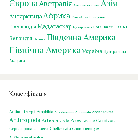
Європа
Азія
Австралія
Азорські острови
Африка
Антарктида
Гавайські острови
Мадагаскар
Нова
Гренландія
Нова Гвінея
Макаронезія
Південна Америка
Зеландія
Океанія
Північна Америка
Україна
Центральна
Америка
Класифікація
Actinopterygii
Amphibia
Archosauria
Ankylosauria
Arachnida
Arthropoda
Artiodactyla
Aves
Carnivora
Avialae
Chelicerata
Cephalopoda
Chondrichthyes
Cetacea