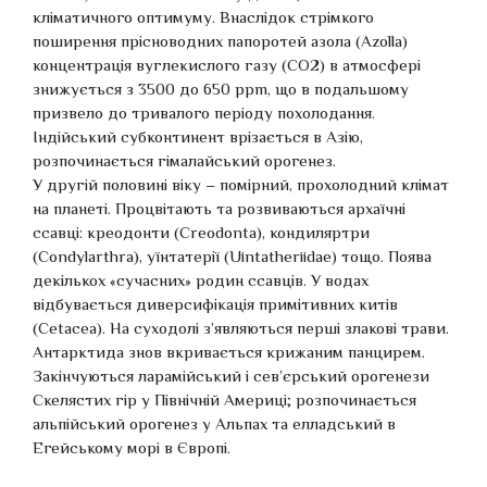
кліматичного оптимуму. Внаслідок стрімкого
поширення прісноводних папоротей азола (Azolla)
концентрація вуглекислого газу (CO2) в атмосфері
знижується з 3500 до 650 ppm, що в подальшому
призвело до тривалого періоду похолодання.
Індійський субконтинент врізається в Азію,
розпочинається гімалайський орогенез.
У другій половині віку – помірний, прохолодний клімат
на планеті. Процвітають та розвиваються архаїчні
ссавці: креодонти (Creodonta), кондиляртри
(Condylarthra), уїнтатерії (Uintatheriidae) тощо. Поява
декількох «сучасних» родин ссавців. У водах
відбувається диверсифікація примітивних китів
(Cetacea). На суходолі з’являються перші злакові трави.
Антарктида знов вкривається крижаним панцирем.
Закінчуються ларамійський і сев’єрський орогенези
Скелястих гір у Північній Америці; розпочинається
альпійський орогенез у Альпах та елладський в
Егейському морі в Європі.