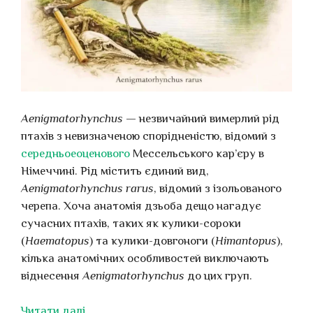
Aenigmatorhynchus
— незвичайний вимерлий рід
птахів з невизначеною спорідненістю, відомий з
середньоеоценового
Мессельського кар’єру в
Німеччині. Рід містить єдиний вид,
Aenigmatorhynchus rarus
, відомий з ізольованого
черепа. Хоча анатомія дзьоба дещо нагадує
сучасних птахів, таких як кулики-сороки
(
Haematopus
) та кулики-довгоноги (
Himantopus
),
кілька анатомічних особливостей виключають
віднесення
Aenigmatorhynchus
до цих груп.
Читати далі