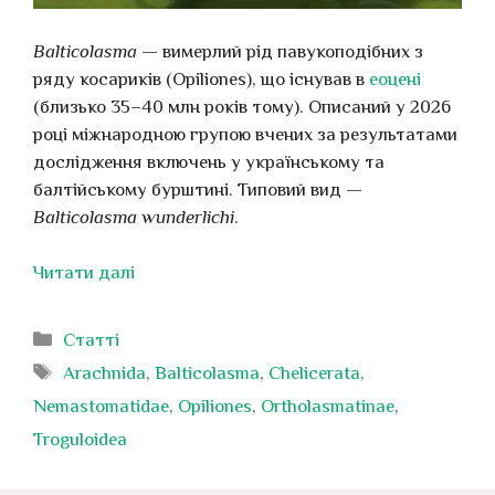
Balticolasma
— вимерлий рід павукоподібних з
ряду косариків (Opiliones), що існував в
еоцені
(близько 35–40 млн років тому). Описаний у 2026
році міжнародною групою вчених за результатами
дослідження включень у українському та
балтійському бурштині. Типовий вид —
Balticolasma wunderlichi
.
Читати далі
Категорії
Статті
Позначки
Arachnida
,
Balticolasma
,
Chelicerata
,
Nemastomatidae
,
Opiliones
,
Ortholasmatinae
,
Troguloidea