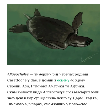
Allaeochelys
— вимерлий рід черепах родини
Carettochelyidae, відомий з
еоцену
-міоцену
Європи, Азії, Північної Америки та Африки.
Скам’янілості виду
Allaeochelys crassesculpta
були
знайдені в кар’єрі Мессель поблизу Дармштадта,
Німеччина, в парах, скам’янілих у положенні