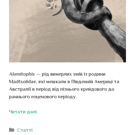
Alamitophis
— рід вимерлих змій із родини
Madtsoiidae, які мешкали в Південній Америці та
Австралії в період від пізнього крейдового до
раннього еоценового періоду.
Читати далі
Категорії
Статті