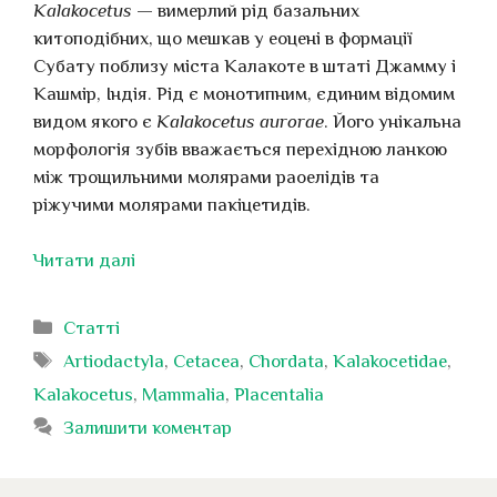
Kalakocetus
— вимерлий рід базальних
китоподібних, що мешкав у еоцені в формації
Субату поблизу міста Калакоте в штаті Джамму і
Кашмір, Індія. Рід є монотипним, єдиним відомим
видом якого є
Kalakocetus aurorae
. Його унікальна
морфологія зубів вважається перехідною ланкою
між трощильними молярами раоелідів та
ріжучими молярами пакіцетидів.
Читати далі
Категорії
Статті
Позначки
Artiodactyla
,
Cetacea
,
Chordata
,
Kalakocetidae
,
Kalakocetus
,
Mammalia
,
Placentalia
Залишити коментар