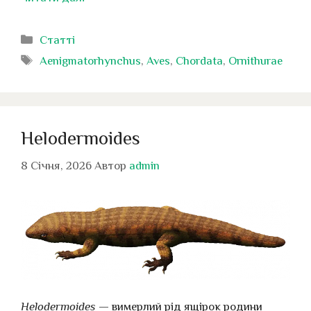
Категорії
Статті
Позначки
Aenigmatorhynchus
,
Aves
,
Chordata
,
Ornithurae
Helodermoides
8 Січня, 2026
Автор
admin
Helodermoides
— вимерлий рід ящірок родини