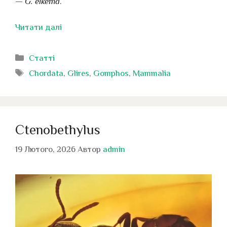
—
G. elkema
.
Читати далі
Категорії
Статті
Позначки
Chordata
,
Glires
,
Gomphos
,
Mammalia
Ctenobethylus
19 Лютого, 2026
Автор
admin