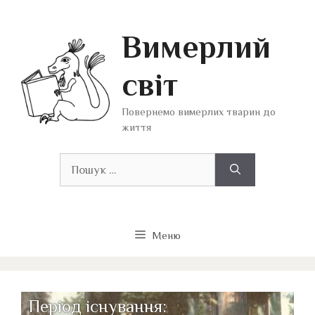
Перейти
до
Вимерлий
вмісту
світ
Повернемо вимерлих тварин до
життя
Пошук:
Меню
Період існування: