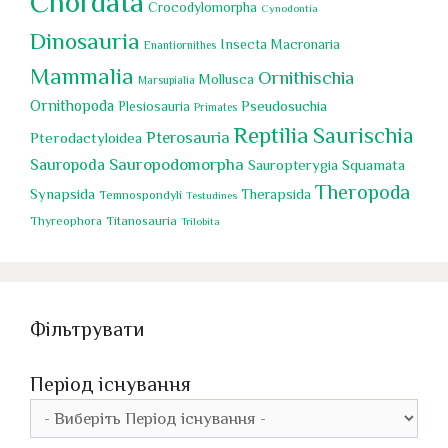
Chordata
Crocodylomorpha
Cynodontia
Dinosauria
Insecta
Macronaria
Enantiornithes
Mammalia
Ornithischia
Mollusca
Marsupialia
Ornithopoda
Pseudosuchia
Plesiosauria
Primates
Reptilia
Saurischia
Pterosauria
Pterodactyloidea
Sauropoda
Sauropodomorpha
Squamata
Sauropterygia
Theropoda
Synapsida
Therapsida
Temnospondyli
Testudines
Titanosauria
Thyreophora
Trilobita
Фільтрувати
Період існування