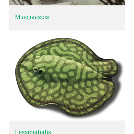
Miaojiaaspis
Lessiniabatis