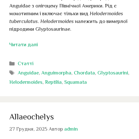
Anguidae з олігоцену Північної Америки. Рід є
монотипним і включає тільки вид
Helodermoides
tuberculatus
.
Helodermoides
належить до вимерлої
підродини Glyptosaurinae.
Читати далі
Категорії
Статті
Позначки
Anguidae
,
Anguimorpha
,
Chordata
,
Glyptosaurini
,
Helodermoides
,
Reptilia
,
Squamata
Allaeochelys
27 Грудня, 2025
Автор
admin