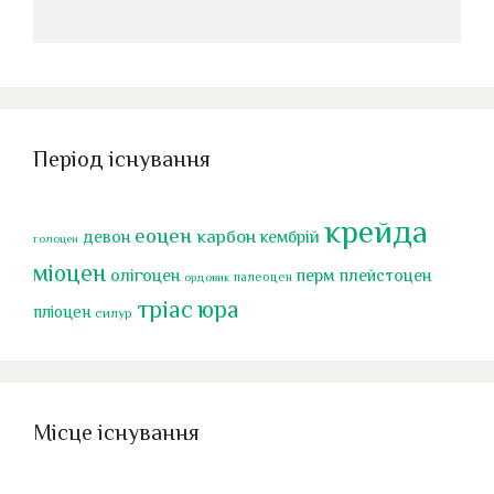
Період існування
крейда
еоцен
карбон
девон
кембрій
голоцен
міоцен
олігоцен
перм
плейстоцен
палеоцен
ордовик
тріас
юра
пліоцен
силур
Місце існування