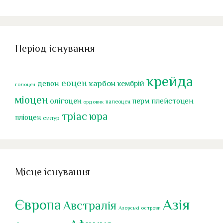
Період існування
крейда
еоцен
карбон
девон
кембрій
голоцен
міоцен
перм
олігоцен
плейстоцен
палеоцен
ордовик
тріас
юра
пліоцен
силур
Місце існування
Європа
Азія
Австралія
Азорські острови