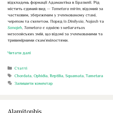
відкладень формації Адамантіна в Бразилії. Рід
містить єдиний вид —
Tametara mirim
, відомий за
частковим, збереженим у зчленованому стані,
черепом та скелетом. Поряд із
Dinilysia
,
Najash
та
Sanajeh
,
Tametara
є однією з небагатьох
мезозойських змій, що відомі за зчленованими та
тривимірними скам’янілостями.
Читати далі
Категорії
Статті
Позначки
Chordata
,
Ophidia
,
Reptilia
,
Squamata
,
Tametara
Залишити коментар
Alamitophis