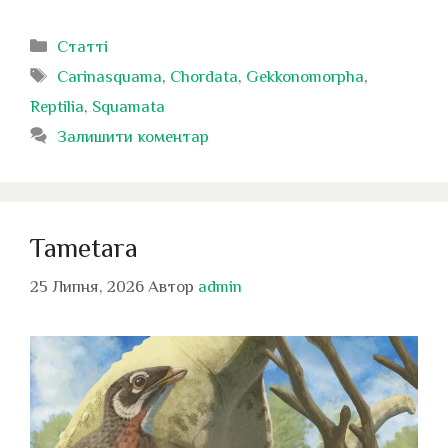
Категорії
Статті
Позначки
Carinasquama
,
Chordata
,
Gekkonomorpha
,
Reptilia
,
Squamata
Залишити коментар
Tametara
25 Липня, 2026
Автор
admin