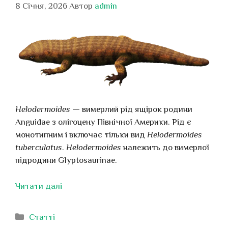
8 Січня, 2026
Автор
admin
Helodermoides
— вимерлий рід ящірок родини
Anguidae з олігоцену Північної Америки. Рід є
монотипним і включає тільки вид
Helodermoides
tuberculatus
.
Helodermoides
належить до вимерлої
підродини Glyptosaurinae.
Читати далі
Категорії
Статті