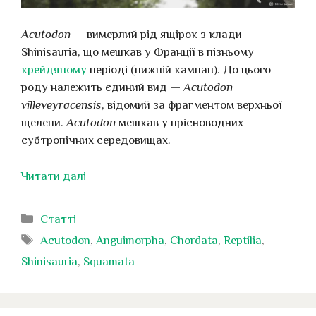
Acutodon
— вимерлий рід ящірок з клади
Shinisauria, що мешкав у Франції в пізньому
крейдяному
періоді (нижній кампан). До цього
роду належить єдиний вид —
Acutodon
villeveyracensis
, відомий за фрагментом верхньої
щелепи.
Acutodon
мешкав у прісноводних
субтропічних середовищах.
Читати далі
Категорії
Статті
Позначки
Acutodon
,
Anguimorpha
,
Chordata
,
Reptilia
,
Shinisauria
,
Squamata