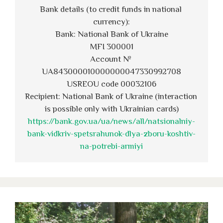
Bank details (to credit funds in national 
currency):
Bank: National Bank of Ukraine
MFI 300001
Account № 
UA843000010000000047330992708
USREOU code 00032106
Recipient: National Bank of Ukraine (interaction 
is possible only with Ukrainian cards)
https://bank.gov.ua/ua/news/all/natsionalniy-
bank-vidkriv-spetsrahunok-dlya-zboru-koshtiv-
na-potrebi-armiyi