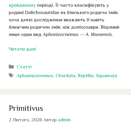
крейдяному
періоді. Її часто класифікують у
родині Dolichosauridae як близького родича змій,
хоча деякі дослідження вважають її навіть
ближчим родичем змій, ніж доліхозаври. Відомий
лише один вид
Aphanizocnemus
—
A. libanensis
.
Читати далі
Категорії
Статті
Позначки
Aphanizocnemus
,
Chordata
,
Reptilia
,
Squamata
Primitivus
2 Лютого, 2026
Автор
admin