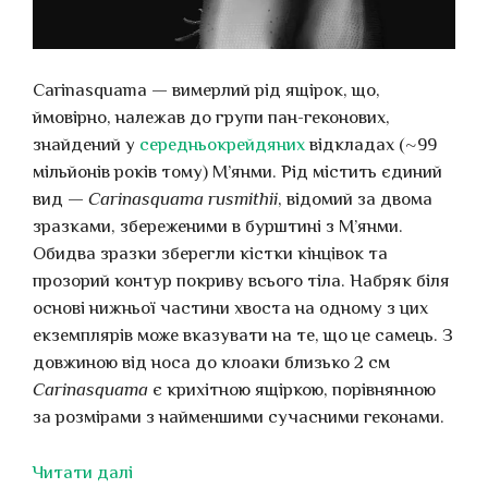
Carinasquama — вимерлий рід ящірок, що,
ймовірно, належав до групи пан-геконових,
знайдений у
середньокрейдяних
відкладах (~99
мільйонів років тому) М’янми. Рід містить єдиний
вид —
Carinasquama rusmithii
, відомий за двома
зразками, збереженими в бурштині з М’янми.
Обидва зразки зберегли кістки кінцівок та
прозорий контур покриву всього тіла. Набряк біля
основі нижньої частини хвоста на одному з цих
екземплярів може вказувати на те, що це самець. З
довжиною від носа до клоаки близько 2 см
Carinasquama
є крихітною ящіркою, порівнянною
за розмірами з найменшими сучасними геконами.
Читати далі