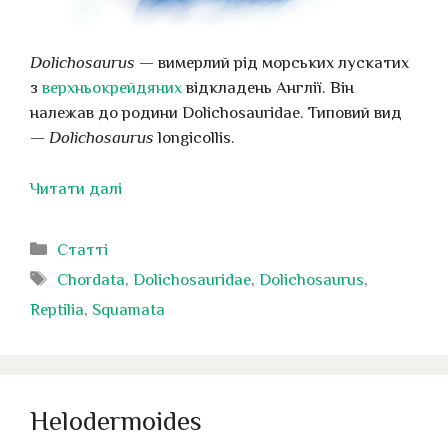
Dolichosaurus
— вимерлий рід морських лускатих
з
верхньокрейдяних
відкладень Англії. Він
належав до родини Dolichosauridae. Типовий вид
—
Dolichosaurus
longicollis.
Читати далі
Категорії
Статті
Позначки
Chordata
,
Dolichosauridae
,
Dolichosaurus
,
Reptilia
,
Squamata
Helodermoides