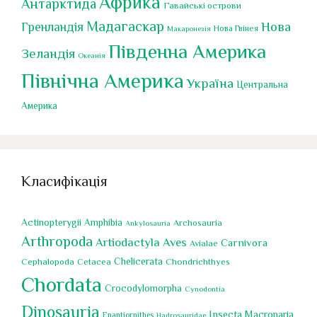
Африка
Антарктида
Гавайські острови
Мадагаскар
Нова
Гренландія
Нова Гвінея
Макаронезія
Південна Америка
Зеландія
Океанія
Північна Америка
Україна
Центральна
Америка
Класифікація
Actinopterygii
Amphibia
Archosauria
Ankylosauria
Arthropoda
Artiodactyla
Aves
Carnivora
Avialae
Chelicerata
Cephalopoda
Chondrichthyes
Cetacea
Chordata
Crocodylomorpha
Cynodontia
Dinosauria
Insecta
Macronaria
Enantiornithes
Hadrosauridae