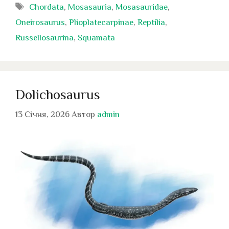
Позначки
Chordata
,
Mosasauria
,
Mosasauridae
,
Oneirosaurus
,
Plioplatecarpinae
,
Reptilia
,
Russellosaurina
,
Squamata
Dolichosaurus
13 Січня, 2026
Автор
admin