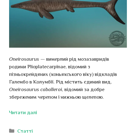
Oneirosaurus
— вимерлий рід мозазавридів
родини Plioplatecarpinae, відомий з
пізньокрейдяних (коньякського віку) відкладів
Галембо в Колумбії. Рід містить єдиний вид,
Oneirosaurus caballeroi
, відомий за добре
збереженим черепом і нижньою щелепою.
Читати далі
Категорії
Статті