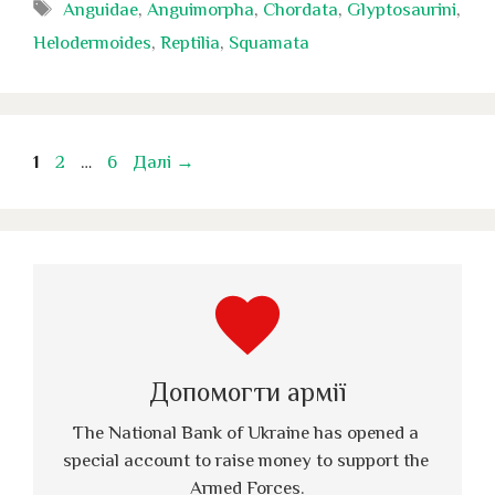
Позначки
Anguidae
,
Anguimorpha
,
Chordata
,
Glyptosaurini
,
Helodermoides
,
Reptilia
,
Squamata
Сторінка
Сторінка
Сторінка
1
2
…
6
Далі
→
favorite
Допомогти армії
The National Bank of Ukraine has opened a 
special account to raise money to support the 
Armed Forces.