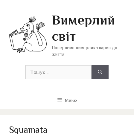
Перейти
до
Вимерлий
вмісту
світ
Повернемо вимерлих тварин до
життя
Пошук:
Меню
Squamata