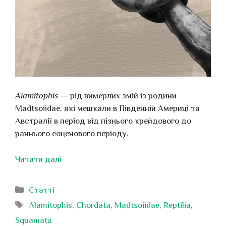
Alamitophis
— рід вимерлих змій із родини
Madtsoiidae, які мешкали в Південній Америці та
Австралії в період від пізнього крейдового до
раннього еоценового періоду.
Читати далі
Категорії
Статті
Позначки
Alamitophis
,
Chordata
,
Madtsoiidae
,
Reptilia
,
Squamata