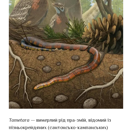
Tametara
— вимерлий рід пра-змій, відомий із
пізньокрейдяних (сантонсько-кампанських)