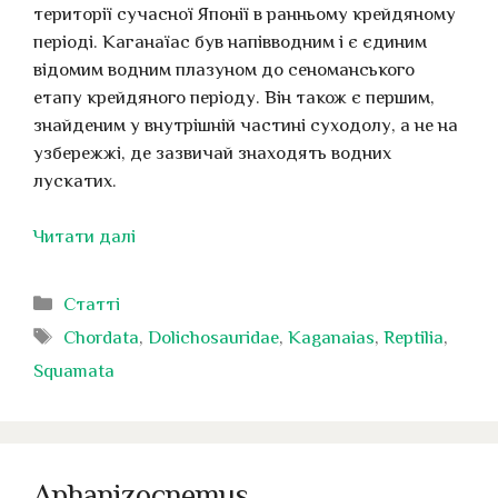
території сучасної Японії в ранньому крейдяному
періоді. Каганаїас був напівводним і є єдиним
відомим водним плазуном до сеноманського
етапу крейдяного періоду. Він також є першим,
знайденим у внутрішній частині суходолу, а не на
узбережжі, де зазвичай знаходять водних
лускатих.
Читати далі
Категорії
Статті
Позначки
Chordata
,
Dolichosauridae
,
Kaganaias
,
Reptilia
,
Squamata
Aphanizocnemus