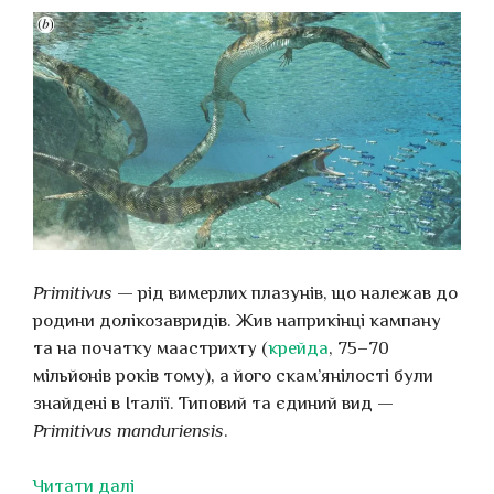
Primitivus
— рід вимерлих плазунів, що належав до
родини долікозавридів. Жив наприкінці кампану
та на початку маастрихту (
крейда
, 75–70
мільйонів років тому), а його скам’янілості були
знайдені в Італії. Типовий та єдиний вид —
Primitivus manduriensis
.
Читати далі