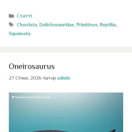
Категорії
Статті
Позначки
Chordata
,
Dolichosauridae
,
Primitivus
,
Reptilia
,
Squamata
Oneirosaurus
27 Січня, 2026
Автор
admin