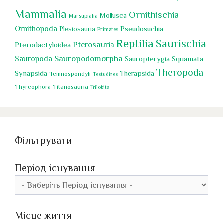
Mammalia
Ornithischia
Mollusca
Marsupialia
Ornithopoda
Pseudosuchia
Plesiosauria
Primates
Reptilia
Saurischia
Pterosauria
Pterodactyloidea
Sauropodomorpha
Sauropoda
Sauropterygia
Squamata
Theropoda
Synapsida
Therapsida
Temnospondyli
Testudines
Titanosauria
Thyreophora
Trilobita
Фільтрувати
Період існування
Місце життя