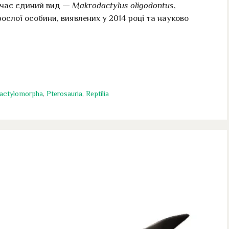
ючає єдиний вид —
Makrodactylus oligodontus
,
ослої особини, виявлених у 2014 році та науково
actylomorpha
,
Pterosauria
,
Reptilia