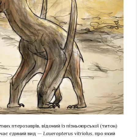
их птерозаврів, відомий із пізньоюрської (титон)
ючає єдиний вид —
Laueropterus vitriolus
, про який