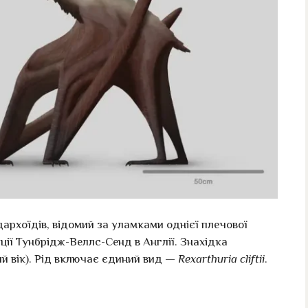
архоїдів, відомий за уламками однієї плечової
ції Тунбрідж-Веллс-Сенд в Англії. Знахідка
й вік). Рід включає єдиний вид —
Rexarthuria cliftii
.