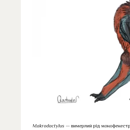
Makrodactylus
— вимерлий рід монофенестра