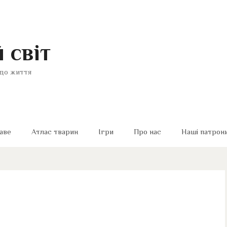
 світ
до життя
аве
Атлас тварин
Ігри
Про нас
Наші патрон