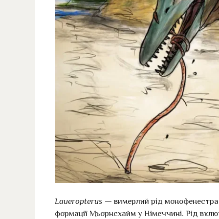
Laueropterus
— вимерлий рід монофенестратн
формації Мьорнсхайм у Німеччині. Рід вкл