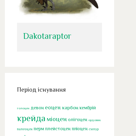
Dakotaraptor
Період існування
еоцен
карбон
девон
кембрій
голоцен
крейда
міоцен
олігоцен
ордовик
перм
плейстоцен
пліоцен
палеоцен
силур