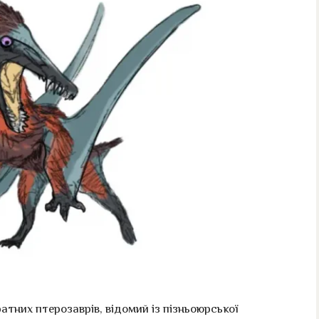
тних птерозаврів, відомий із пізньоюрської