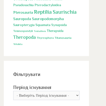
Pseudosuchia
Pterodactyloidea
Reptilia
Saurischia
Pterosauria
Sauropoda
Sauropodomorpha
Squamata
Sauropterygia
Synapsida
Therapsida
Temnospondyli
Testudines
Theropoda
Titanosauria
Thyreophora
Trilobita
Фільтрувати
Період існування