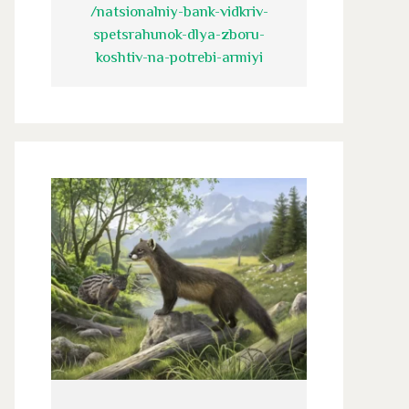
/natsionalniy-bank-vidkriv-
spetsrahunok-dlya-zboru-
koshtiv-na-potrebi-armiyi