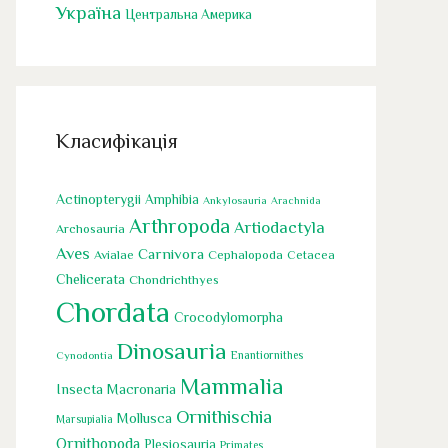
Україна
Центральна Америка
Класифікація
Actinopterygii
Amphibia
Ankylosauria
Arachnida
Arthropoda
Artiodactyla
Archosauria
Aves
Carnivora
Cephalopoda
Avialae
Cetacea
Chelicerata
Chondrichthyes
Chordata
Crocodylomorpha
Dinosauria
Cynodontia
Enantiornithes
Mammalia
Insecta
Macronaria
Ornithischia
Mollusca
Marsupialia
Ornithopoda
Plesiosauria
Primates