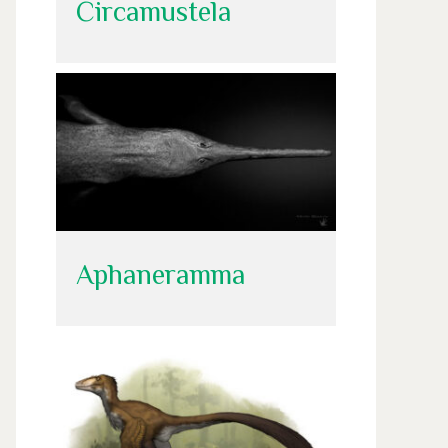
Circamustela
Aphaneramma