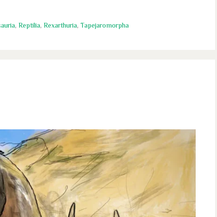
auria
,
Reptilia
,
Rexarthuria
,
Tapejaromorpha