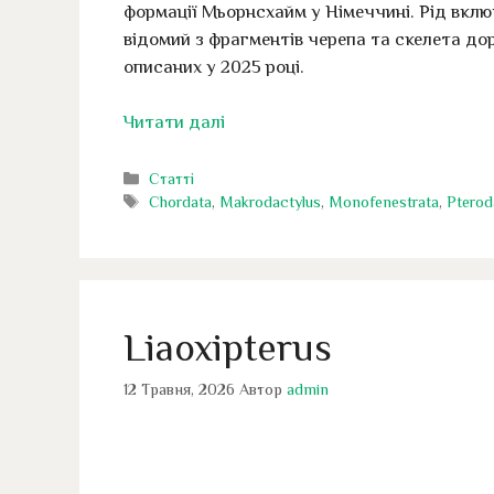
формації Мьорнсхайм у Німеччині. Рід вкл
відомий з фрагментів черепа та скелета дор
описаних у 2025 році.
Читати далі
Категорії
Статті
Позначки
Chordata
,
Makrodactylus
,
Monofenestrata
,
Pterod
Liaoxipterus
12 Травня, 2026
Автор
admin