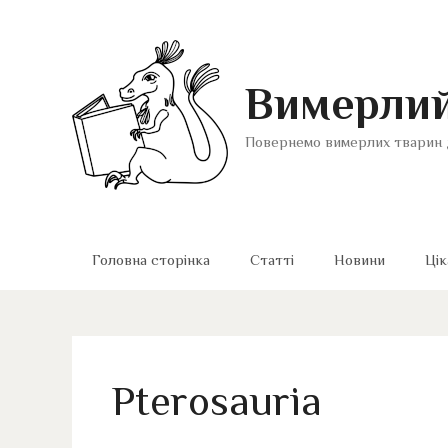
Перейти
до
вмісту
Вимерлий
Повернемо вимерлих тварин 
Головна сторінка
Статті
Новини
Цік
Pterosauria