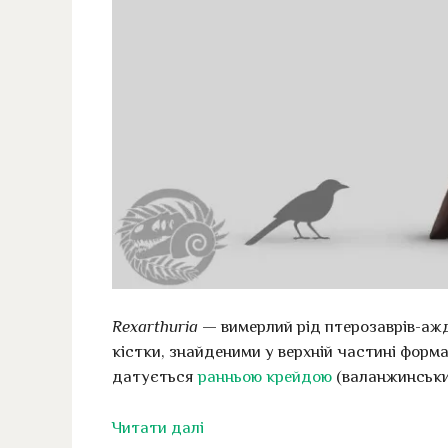
Rexarthuria
— вимерлий рід птерозаврів-ажд
кістки, знайденими у верхній частині форма
датується
ранньою крейдою
(валанжинськи
Читати далі