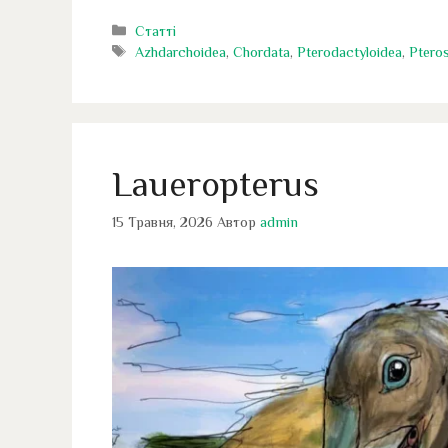
Категорії
Статті
Позначки
Azhdarchoidea
,
Chordata
,
Pterodactyloidea
,
Pteros
Laueropterus
15 Травня, 2026
Автор
admin