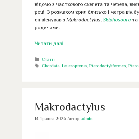
відомо з часткового скелета та черепа, вия
році. З розмахом крил близько 1 метра він бу
співіснував з
Makrodactylus
,
Skiphosoura
та
родичами.
Читати далі
Категорії
Статті
Позначки
Chordata
,
Laueropterus
,
Pterodactyliformes
,
Ptero
Makrodactylus
14 Травня, 2026
Автор
admin