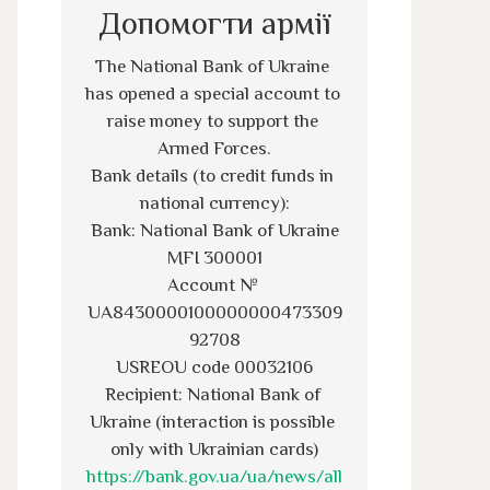
Допомогти армії
The National Bank of Ukraine 
has opened a special account to 
raise money to support the 
Armed Forces.
Bank details (to credit funds in 
national currency):
Bank: National Bank of Ukraine
MFI 300001
Account № 
UA8430000100000000473309
92708
USREOU code 00032106
Recipient: National Bank of 
Ukraine (interaction is possible 
only with Ukrainian cards)
https://bank.gov.ua/ua/news/all