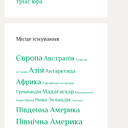
тріас
юра
Місце існування
Європа
Австралія
Азорські
Азія
Антарктида
острови
Африка
Гавайські острови
Мадагаскар
Гренландія
Макаронезія
Нова Зеландія
Нова Гвінея
Океанія
Південна Америка
Північна Америка