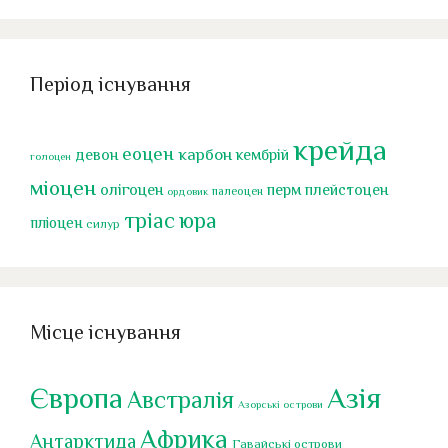
Період існування
крейда
еоцен
карбон
девон
кембрій
голоцен
міоцен
перм
олігоцен
плейстоцен
палеоцен
ордовик
тріас
юра
пліоцен
силур
Місце існування
Європа
Азія
Австралія
Азорські острови
Африка
Антарктида
Гавайські острови