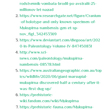
rodstvennik-vombata-brodil-po-avstralii-25-
millionov-let-nazad
https://www.researchgate.net/figure/Cranium
-of-holotype-and-only-known-specimen-of-
Mukupirna-nambensis-gen-et-sp-
nov_fig1_342453369
https://www.deviantart.com/diegooa/art/202
0-in-Paleontology-Volume-IV-847450831
http://www.sci-
news.com/paleontology/mukupirna-
nambensis-08578.html
https://www.australiangeographic.com.au/top
ics/wildlife/2020/06/giant-marsupial-
mukupirna-discovered-half-a-century-after-it-
was-first-dug-up/
https://prehistoric-
wiki.fandom.com/wiki/Mukupirna
https://prehistoric-fauna.com/Mukupirna-