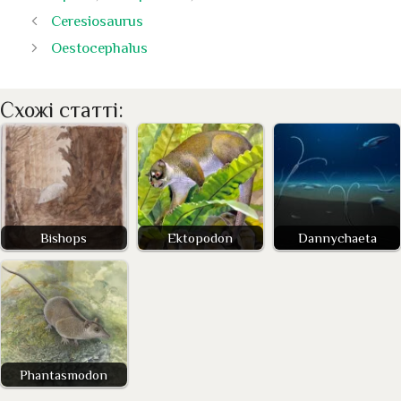
Ceresiosaurus
Oestocephalus
Схожі статті:
Bishops
Ektopodon
Dannychaeta
Phantasmodon