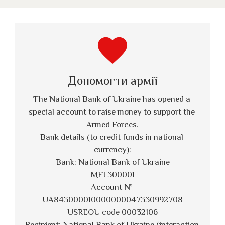
favorite
Допомогти армії
The National Bank of Ukraine has opened a 
special account to raise money to support the 
Armed Forces.
Bank details (to credit funds in national 
currency):
Bank: National Bank of Ukraine
MFI 300001
Account № 
UA843000010000000047330992708
USREOU code 00032106
Recipient: National Bank of Ukraine (interaction 