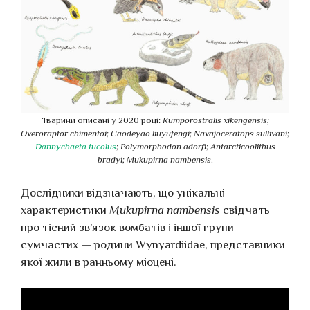
Тварини описані у 2020 році:
Rumporostralis xikengensis
;
Overoraptor chimentoi
;
Caodeyao liuyufengi
;
Navajoceratops sullivani
;
Dannychaeta tucolus
;
Polymorphodon adorfi
;
Antarcticoolithus
bradyi
;
Mukupirna nambensis
.
Дослідники відзначають, що унікальні
характеристики
Mukupirna nambensis
свідчать
про тісний зв’язок вомбатів і іншої групи
сумчастих — родини Wynyardiidae, представники
якої жили в ранньому міоцені.