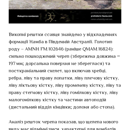
Викопні рештки ссавця знайдено у відкладеннях
формації Намба в Південній Австралії. Голотип
роду – AMNH FM 102646 (раніше QMAM 16824):
сильно пошкоджений череп (збережена довжина =
197 мм; дорсальна поверхня не збереглася) та
посткраніальний скелет, що включав хребці,
ребра, ліву та праву лопатки, ліву плечову кістку,
ліву ліктьову кістку, ліву променеву кістку, ліву та
праву стегнову кістку, ліву гомілкову кістку, ліву
малогомілкову кістку та частини автоподій
(дистальний відділ кінцівки; долоня або стопа).
Аналіз решток черепа показав, що щелепа нового
виду має відмінні риси, характерні для вомбатів