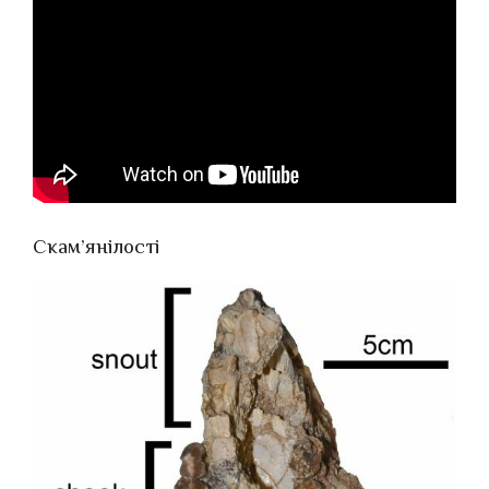
Скам’янілості