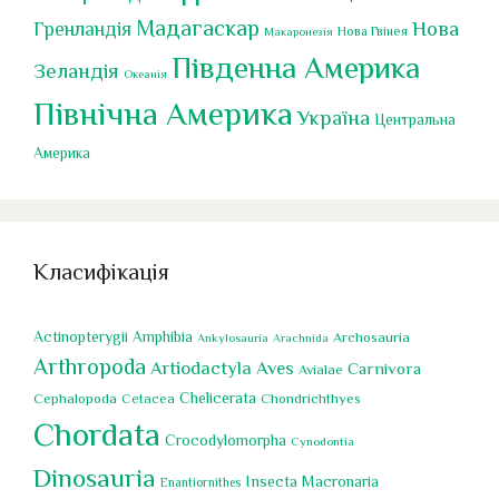
Мадагаскар
Нова
Гренландія
Нова Гвінея
Макаронезія
Південна Америка
Зеландія
Океанія
Північна Америка
Україна
Центральна
Америка
Класифікація
Actinopterygii
Amphibia
Archosauria
Ankylosauria
Arachnida
Arthropoda
Artiodactyla
Aves
Carnivora
Avialae
Chelicerata
Cephalopoda
Chondrichthyes
Cetacea
Chordata
Crocodylomorpha
Cynodontia
Dinosauria
Insecta
Macronaria
Enantiornithes