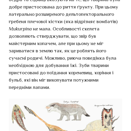
добре пристосована до риття ґрунту. При цьому
латерально розширеного дельтопекторального
гребеня плечової кістки (яка відрізняє вомбатів)
Mukurpina
не мала. Особливості скелета
дозволяють стверджувати, що звір був
майстерним копачем, але при цьому не міг
зариватися в землю так, як це роблять його
сучасні родичі. Можливо, риюча поведінка була
необхідною для добування їжі. Зуби тварини
пристосовані до поїдання кореневищ, коріння і
бульб, які він міг викопувати потужними
передніми лапами.