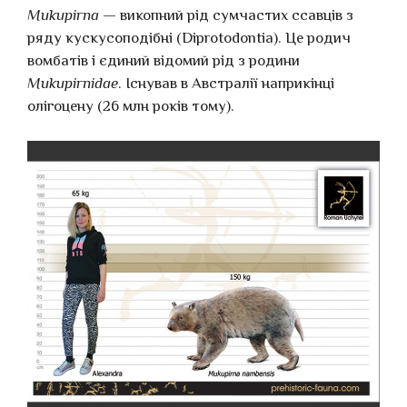
Mukupirna
— викопний рід сумчастих ссавців з
ряду кускусоподібні (Diprotodontia). Це родич
вомбатів і єдиний відомий рід з родини
Mukupirnidae
. Існував в Австралії наприкінці
олігоцену (26 млн років тому).