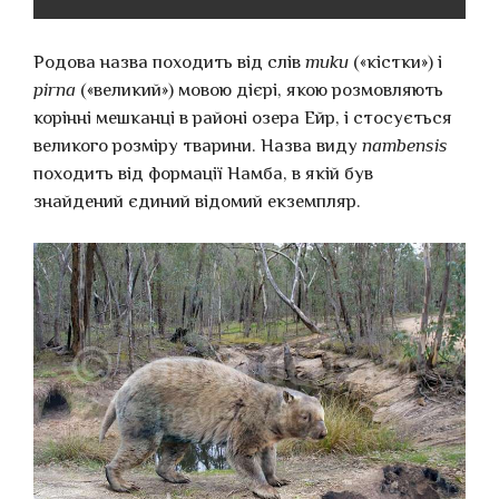
Родова назва походить від слів
muku
(«кістки») і
pirna
(«великий») мовою дієрі, якою розмовляють
корінні мешканці в районі озера Ейр, і стосується
великого розміру тварини. Назва виду
nambensis
походить від формації Намба, в якій був
знайдений єдиний відомий екземпляр.