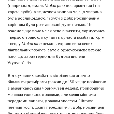
(наприклад, емаль
Mukurpina
поширюється і на
корені зубів). Але, незважаючи на те, що тварина
була рослиноїдною, її зуби з добре розвиненим
корінням були розташовані дуже низько. Це
означає, що воно не змогло б вижити, харчуючись
твердою травою, яку їдять сучасні вомбати. Крім
того, у
Mukurpina
немає яскраво виражених
лінгвальних горбків, зате є однокореневе верхнє
ікло, що характерно для будови щелепи
Wynyardiids.
Від сучасних вомбатів відрізнявся значно
більшими розмірами (важив до 150 кг, це порівняно
з американським чорним ведмедем), пропорційно
меншою головою, довшими, але менш міцними
передніми лапами, довшим хвостом. Широкі
плечові кості, довгі передпліччя, добре розвинені
бедра та сідниці вказують на те, що тварина була