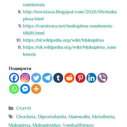
nambensis
http://novataxa.blogspot.com/2020/06/muku
pirna.html
https://carnivora.net/mukupirna-nambensis-
t8681.html
https://nl.wikipedia.org/wiki/Mukupirna
https://uk.wikipedia.org/wiki/Mukupirna_nam
bensis
Поширити
Категорії
Статті
Позначки
Chordata
,
Diprotodontia
,
Mammalia
,
Metatheria
,
Mukupirna
,
Mukupirnidae
,
Vombatiformes