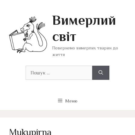
Перейти
до
Вимерлий
вмісту
світ
Повернемо вимерлих тварин до
життя
Пошук:
Меню
Mukupirna