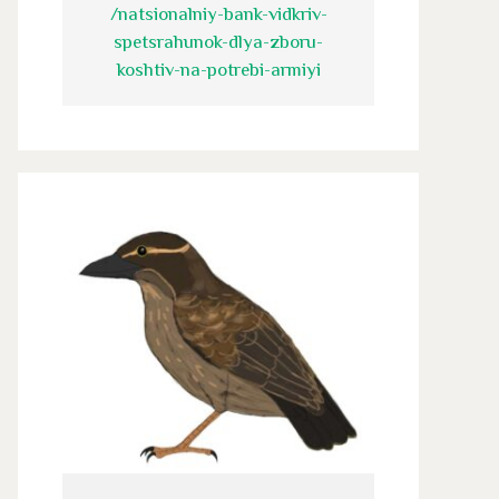
/natsionalniy-bank-vidkriv-
spetsrahunok-dlya-zboru-
koshtiv-na-potrebi-armiyi