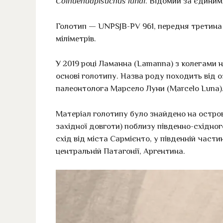
Colhuehuapisuchus lunai
. Відомий за єдиним
Голотип — UNPSJB-PV 961, передня третина 
міліметрів.
У 2019 році Ламанна (Lamanna) з колегами 
основі голотипу. Назва роду походить від 
палеонтолога Марсело Луни (Marcelo Luna)
Матеріал голотипу було знайдено на острові
західної довготи) поблизу південно-східног
схід від міста Сармієнто, у південній частин
центральній Патагонії, Аргентина.