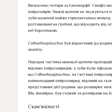
Визначено чотири аутапоморфії. Симфіз ниж
пейрозаврів. Нижні щелепи не звужуються п
зуби нахилені майже горизонтально вперед. 
розташовані на гребені, що відходить від о
неї борозенкою.
Colhuehuapisuchus
був віднесений до родини
аналізу.
Передня частина нижньої щелепи пропорцій
відомих пейрозавридів, а зуби були зіфод
що Colhuehuapisuchus, як і всі інші пейроз
наймолодший пейрозаврид, відомий на сього
представник цієї родини, що розширює межі 
Він, ймовірно, був схожий за розмірами на
K
Скам’янілості