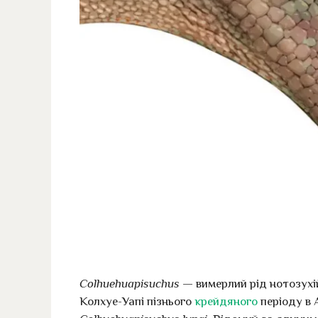
Colhuehuapisuchus
— вимерлий рід нотозухій
Колхуе-Уапі пізнього
крейдяного
періоду в 