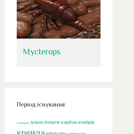
Mycterops
Період існування
еоцен
карбон
девон
кембрій
голоцен
крейда
міоцен
олігоцен