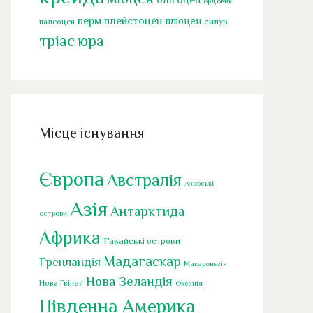
ордовик
перм
плейстоцен
пліоцен
палеоцен
силур
тріас
юра
Місце існування
Європа
Австралія
Азорські
Азія
Антарктида
острови
Африка
Гавайські острови
Мадагаскар
Гренландія
Макаронезія
Нова Зеландія
Нова Гвінея
Океанія
Південна Америка