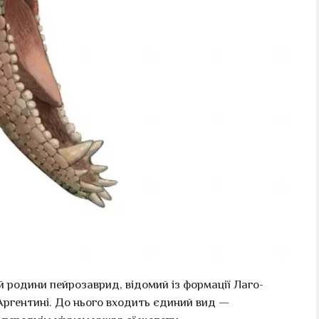
 родини пейрозаврид, відомий із формації Лаго-
Аргентині. До нього входить єдиний вид —