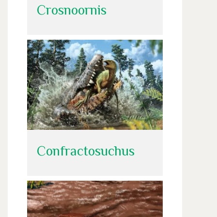
Crosnoornis
Confractosuchus