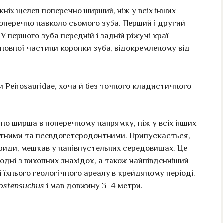
ніх щелеп поперечно ширший, ніж у всіх інших
оперечно навколо сьомого зуба. Перший і другий
У першого зуба передній і задній ріжучі краї
сновної частини коронки зуба, відокремленому від
 Peirosauridae, хоча й без точного кладистичного
но ширша в поперечному напрямку, ніж у всіх інших
онтними та псевдогетеродонтними. Припускається,
авриди, мешкав у напівпустельних середовищах. Це
дні з викопних знахідок, а також найпівденніший
їхнього геологічного ареалу в крейдяному періоді.
ostensuchus
і мав довжину 3–4 метри.