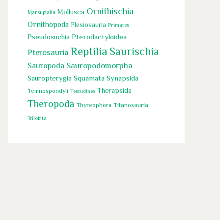
Ornithischia
Mollusca
Marsupialia
Ornithopoda
Plesiosauria
Primates
Pseudosuchia
Pterodactyloidea
Reptilia
Saurischia
Pterosauria
Sauropoda
Sauropodomorpha
Squamata
Sauropterygia
Synapsida
Therapsida
Temnospondyli
Testudines
Theropoda
Titanosauria
Thyreophora
Trilobita