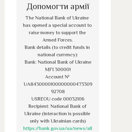
Допомогти армії
The National Bank of Ukraine 
has opened a special account to 
raise money to support the 
Armed Forces.
Bank details (to credit funds in 
national currency):
Bank: National Bank of Ukraine
MFI 300001
Account № 
UA8430000100000000473309
92708
USREOU code 00032106
Recipient: National Bank of 
Ukraine (interaction is possible 
only with Ukrainian cards)
https://bank.gov.ua/ua/news/all