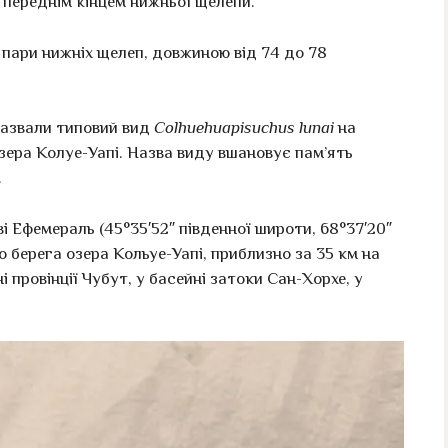
 переднім кінцем нижньої щелепи.
пари нижніх щелеп, довжиною від 74 до 78
назвали типовий вид
Colhuehuapisuchus lunai
на
озера Колуе-Уапі. Назва виду вшановує пам’ять
.
 Ефемераль (45°35′52″ південної широти, 68°37′20″
о берега озера Кольуе-Уапі, приблизно за 35 км на
і провінції Чубут, у басейні затоки Сан-Хорхе, у