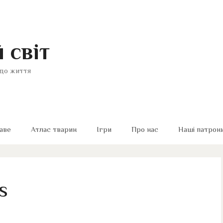
 світ
до життя
аве
Атлас тварин
Ігри
Про нас
Наші патрон
s