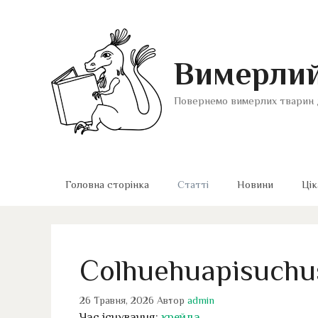
Перейти
до
вмісту
Вимерлий
Повернемо вимерлих тварин 
Головна сторінка
Статті
Новини
Цік
Colhuehuapisuchu
26 Травня, 2026
Автор
admin
Час існування:
крейда