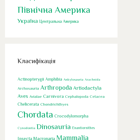
Північна Америка
Україна
Центральна Америка
Класифікація
Actinopterygii
Amphibia
Ankylosauria
Arachnida
Arthropoda
Artiodactyla
Archosauria
Aves
Carnivora
Cephalopoda
Avialae
Cetacea
Chelicerata
Chondrichthyes
Chordata
Crocodylomorpha
Dinosauria
Cynodontia
Enantiornithes
Mammalia
Insecta
Macronaria