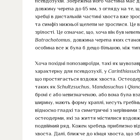
псевдозухій. Збережена його частина має д
довжину черепа до 65 мм, з огляду на те, 
хребці в дистальній частині хвоста вже зрос
та симфіз нижньої щелепи не зрослися. Це в
зрілості. Це означає, що, хоча він був нев
Batrachotomus
, довжина черепа яких стано
особина все ж була б дещо більшою, ніж тип
Хоча похідні попозавроїди, такі як шувоза
характерну для псевдозухії, у
Carinthiasuc
що простягається вздовж хвоста. Остеодерм
таких як
Schultzsuchus
,
Mandasuchus
і
Qian
броні є або невизначеною, або вона була вз
ширину, мають форму краплі, несуть гребінь,
відносно гладкі та симетричні з нерівними 
остеодерми, які за життя містилися вздов
подвійний ряд. Кожен хребець приблизно в
хвоста. Далі, ближче до кінця хвоста, що з