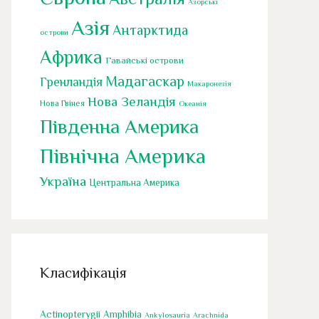
Азорські
Азія
Антарктида
острови
Африка
Гавайські острови
Мадагаскар
Гренландія
Макаронезія
Нова Зеландія
Нова Гвінея
Океанія
Південна Америка
Північна Америка
Україна
Центральна Америка
Класифікація
Actinopterygii
Amphibia
Ankylosauria
Arachnida