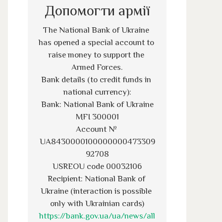
Допомогти армії
The National Bank of Ukraine 
has opened a special account to 
raise money to support the 
Armed Forces.
Bank details (to credit funds in 
national currency):
Bank: National Bank of Ukraine
MFI 300001
Account № 
UA8430000100000000473309
92708
USREOU code 00032106
Recipient: National Bank of 
Ukraine (interaction is possible 
only with Ukrainian cards)
https://bank.gov.ua/ua/news/all