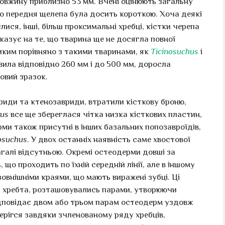
овжину приблизно 53 мм. Вчені оцінюють загальну
що передня щелепа була досить короткою. Хоча деякі
лися, інші, більш проксимальні хребці, кістки черепа
казує на те, що тварина ще не досягла повної
еликим порівняно з такими тваринами, як
Ticinosuchus
і
вила відповідно 260 мм і до 500 мм, доросла
овий зразок.
вриди та ктенозавриди, втратили кісткову броню,
hus
все ще збереглася чітка низка кісткових пластин,
и також присутні в інших базальних попозавроїдів,
osuchus
. У двох останніх наявність саме хвостової
агалі відсутньою. Окремі остеодерми довші за
 що проходить по їхній середній лінії, але в іншому
зовнішніми краями, що мають виражені зубці. Ці
ж хребта, розташовувались парами, утворюючи
ідповідає двом або трьом парам остеодерм уздовж
берігся завдяки зчленованому ряду хребців,