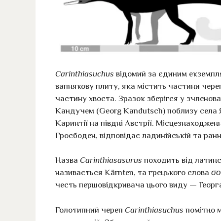
Carinthiasuchus
відомий за єдиним екземпл
вапнякову плиту, яка містить частини чере
частину хвоста. Зразок зберігся у зчленов
Кандучем (Georg Kandutsch) поблизу села Я
Каринтії на півдні Австрії. Місцезнаходжен
Гросбоден, відповідає ладинійській та ран
Назва
Carinthiasasurus
походить від латинс
називається Kärnten, та грецького слова
σο
честь першовідкривача цього виду — Георг
Голотипний череп
Carinthiasuchus
помітно м