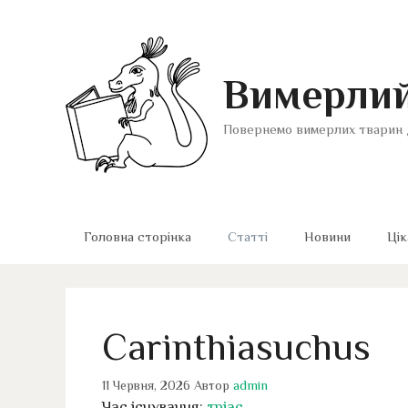
Перейти
до
вмісту
Вимерлий
Повернемо вимерлих тварин 
Головна сторінка
Статті
Новини
Цік
Carinthiasuchus
11 Червня, 2026
Автор
admin
Час існування:
тріас