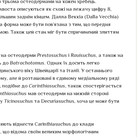
з трьома остеодермами на кожен хребець.
воста описуються як схожі на лежачу цифру 8,
ьшим заднім кінцем. Далла Веккіа (Dalla Vecchia)
а форма може бути пов’язана з тим, що передня
ою. Також цей стан міг бути спричинений злиттям
і на остеодерми
Prestosuchus
і
Rauisuchus
, а також на
ь до
Batrachotomus
. Однак їх досить легко
динського віку Швейцарії та Італії. У останнього
му, але й розташовані в єдиному медіальному ряді
, подібне до
Carinthiasuchus
, також спостерігається
nthiasuchus
мав остеодерми на нижній стороні
 у
Ticinosuchus
та Decuriasuchus, хоча це може бути
яють віднести Carinthiasuchus до клади
a, що відома своїм великим морфологічним