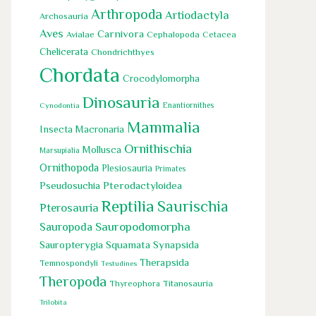
Arthropoda
Artiodactyla
Archosauria
Aves
Carnivora
Cephalopoda
Avialae
Cetacea
Chelicerata
Chondrichthyes
Chordata
Crocodylomorpha
Dinosauria
Cynodontia
Enantiornithes
Mammalia
Insecta
Macronaria
Ornithischia
Mollusca
Marsupialia
Ornithopoda
Plesiosauria
Primates
Pseudosuchia
Pterodactyloidea
Reptilia
Saurischia
Pterosauria
Sauropoda
Sauropodomorpha
Squamata
Sauropterygia
Synapsida
Therapsida
Temnospondyli
Testudines
Theropoda
Titanosauria
Thyreophora
Trilobita