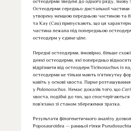
остеодерми зведені до одного ряду, знову 
Остеодерми середньо-дистальної частини х
утворену меншою передньою частиною та біл
та Кау (Cau) припускають, що ця характерн
частина лежала під попередньою остеодерм
остеодерм у єдине ціле.
Передні остеодерми, ймовірно, більше схож
деякі остеодерми, які попередньо відносят
відрізнити від остеодерм Ticinosuchus із ла
остеодерми не тільки мають п’ятикутну фор
навіть у основі хвоста. Парне розташування
у
Polonosuchus
. Немає доказів того, що
Cari
хвоста, подібні до тих, що спостерігаються
пов’язано зі станом збереження зразка.
Результати філогенетичного аналізу дозвол
Poposauroidea — ранньої гілки Pseudosuchi