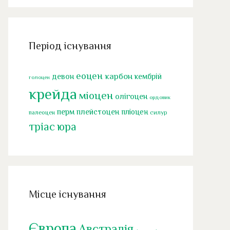
Період існування
еоцен
карбон
девон
кембрій
голоцен
крейда
міоцен
олігоцен
ордовик
перм
плейстоцен
пліоцен
палеоцен
силур
тріас
юра
Місце існування
Європа
Австралія