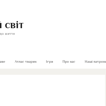
 світ
до життя
аве
Атлас тварин
Ігри
Про нас
Наші патрон