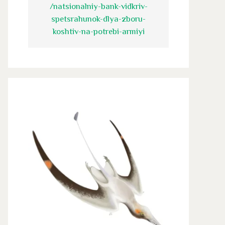
/natsionalniy-bank-vidkriv-
spetsrahunok-dlya-zboru-
koshtiv-na-potrebi-armiyi