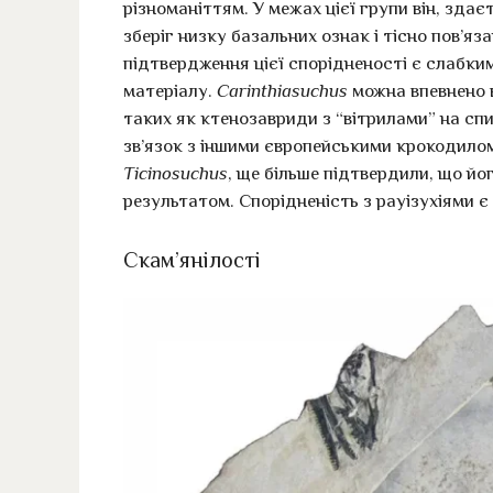
різноманіттям. У межах цієї групи він, зда
зберіг низку базальних ознак і тісно пов’яз
підтвердження цієї спорідненості є слабк
матеріалу.
Carinthiasuchus
можна впевнено в
таких як ктенозавриди з “вітрилами” на сп
зв’язок з іншими європейськими крокодил
Ticinosuchus
, ще більше підтвердили, що й
результатом. Спорідненість з рауізухіями є
Скам’янілості