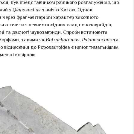
ється, був представником раннього розгалуження, що
аний з
Qianosuchus
з анізію Китаю. Однак,
им через фрагментарний характер викопного
иключити з певних похідних клад попозавроїдів,
ині та двоногі шувозавриди. Спроби встановити
оморфами, такими як
Batrachotomus
,
Polonosuchus
та
ого віднесення до Poposauroidea є найоптимальнішим
 менш імовірною.