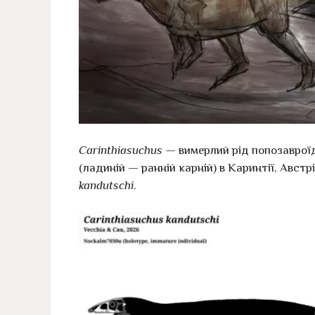
Carinthiasuchus
— вимерлий рід попозавроїд
(ладиній — ранній карній) в Каринтії, Авст
kandutschi
.