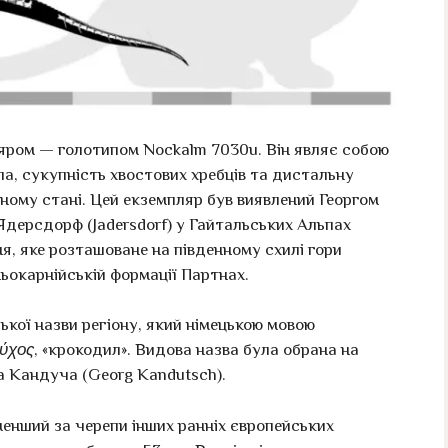
яром — голотипом Nockalm 7030u. Він являє собою
па, сукупність хвостових хребців та дистальну
аному стані. Цей екземпляр був виявлений Георгом
дерсдорф (Jadersdorf) у Гайтальських Альпах
ня, яке розташоване на південному схилі гори
ньокарнійській формації Партнах.
ької назви регіону, який німецькою мовою
ύχος
, «крокодил». Видова назва була обрана на
а Кандуча (Georg Kandutsch).
енший за черепи інших ранніх європейських