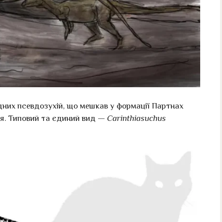
них псевдозухій, що мешкав у формації Партнах
рія. Типовий та єдиний вид —
Carinthiasuchus