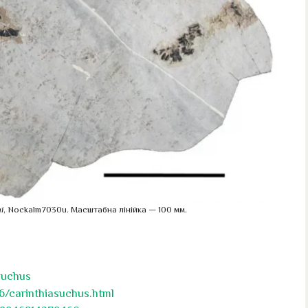
i
, Nockalm7030u. Масштабна лінійка — 100 мм.
asuchus
6/carinthiasuchus.html