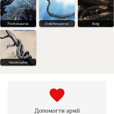
Pontosaurus
Dolichosaurus
Bolg
Alamitophis
favorite
Допомогти армії