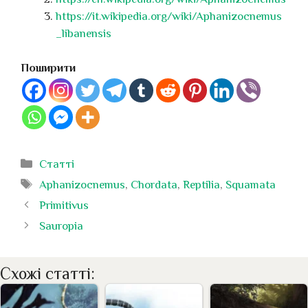
https://it.wikipedia.org/wiki/Aphanizocnemus
_libanensis
Поширити
Категорії
Статті
Позначки
Aphanizocnemus
,
Chordata
,
Reptilia
,
Squamata
Primitivus
Sauropia
Схожі статті: