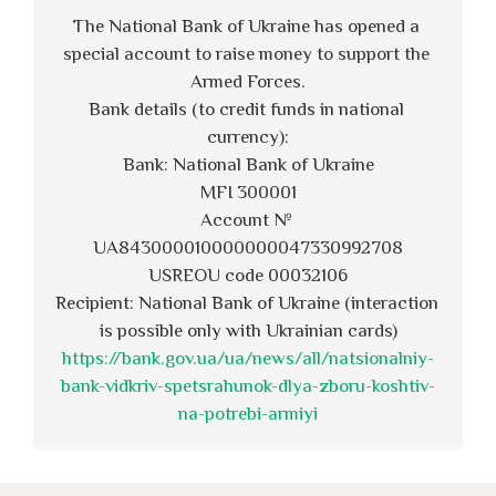
The National Bank of Ukraine has opened a 
special account to raise money to support the 
Armed Forces.
Bank details (to credit funds in national 
currency):
Bank: National Bank of Ukraine
MFI 300001
Account № 
UA843000010000000047330992708
USREOU code 00032106
Recipient: National Bank of Ukraine (interaction 
is possible only with Ukrainian cards)
https://bank.gov.ua/ua/news/all/natsionalniy-
bank-vidkriv-spetsrahunok-dlya-zboru-koshtiv-
na-potrebi-armiyi