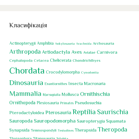
Класифікація
Actinopterygii
Amphibia
Archosauria
Ankylosauria
Arachnida
Arthropoda
Artiodactyla
Aves
Carnivora
Avialae
Chelicerata
Cephalopoda
Chondrichthyes
Cetacea
Chordata
Crocodylomorpha
Cynodontia
Dinosauria
Insecta
Macronaria
Enantiornithes
Mammalia
Ornithischia
Mollusca
Marsupialia
Ornithopoda
Pseudosuchia
Plesiosauria
Primates
Reptilia
Saurischia
Pterosauria
Pterodactyloidea
Sauropoda
Sauropodomorpha
Squamata
Sauropterygia
Theropoda
Synapsida
Therapsida
Temnospondyli
Testudines
Titanosauria
Thyreophora
Trilobita