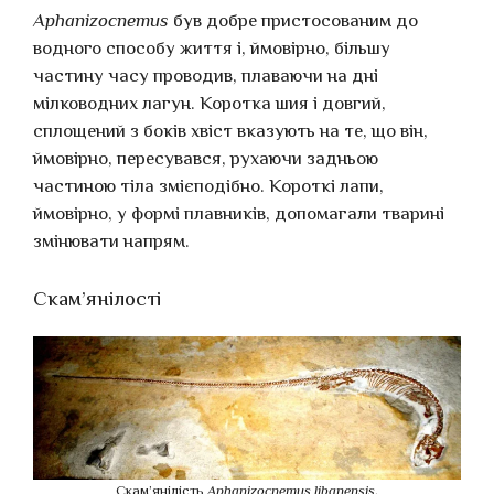
Aphanizocnemus
був добре пристосованим до
водного способу життя і, ймовірно, більшу
частину часу проводив, плаваючи на дні
мілководних лагун. Коротка шия і довгий,
сплощений з боків хвіст вказують на те, що він,
ймовірно, пересувався, рухаючи задньою
частиною тіла змієподібно. Короткі лапи,
ймовірно, у формі плавників, допомагали тварині
змінювати напрям.
Скам’янілості
Скам’янілість
Aphanizocnemus libanensis
.