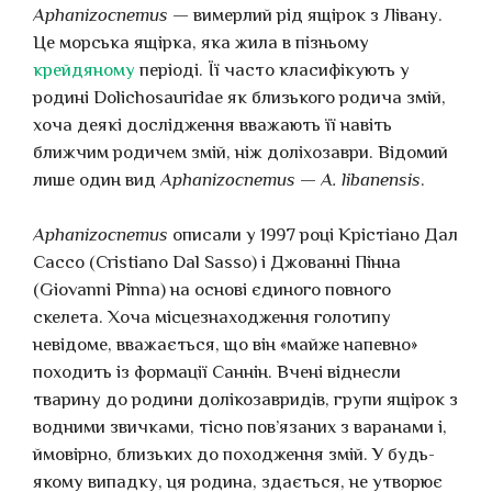
Aphanizocnemus
— вимерлий рід ящірок з Лівану.
Це морська ящірка, яка жила в пізньому
крейдяному
періоді. Її часто класифікують у
родині Dolichosauridae як близького родича змій,
хоча деякі дослідження вважають її навіть
ближчим родичем змій, ніж доліхозаври. Відомий
лише один вид
Aphanizocnemus
—
A. libanensis
.
Aphanizocnemus
описали у 1997 році Крістіано Дал
Сассо (Cristiano Dal Sasso) і Джованні Пінна
(Giovanni Pinna) на основі єдиного повного
скелета. Хоча місцезнаходження голотипу
невідоме, вважається, що він «майже напевно»
походить із формації Саннін. Вчені віднесли
тварину до родини долікозавридів, групи ящірок з
водними звичками, тісно пов’язаних з варанами і,
ймовірно, близьких до походження змій. У будь-
якому випадку, ця родина, здається, не утворює