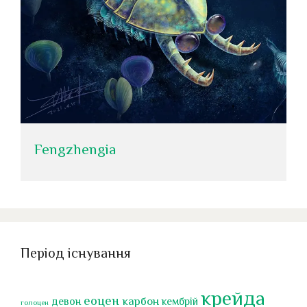
Fengzhengia
Період існування
крейда
еоцен
карбон
девон
кембрій
голоцен