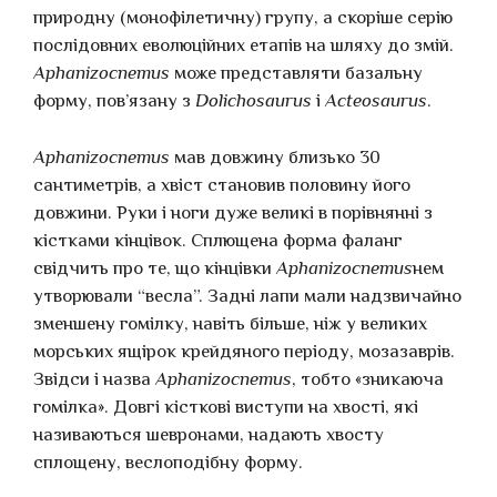
природну (монофілетичну) групу, а скоріше серію
послідовних еволюційних етапів на шляху до змій.
Aphanizocnemus
може представляти базальну
форму, пов’язану з
Dolichosaurus
і
Acteosaurus
.
Aphanizocnemus
мав довжину близько 30
сантиметрів, а хвіст становив половину його
довжини. Руки і ноги дуже великі в порівнянні з
кістками кінцівок. Сплющена форма фаланг
свідчить про те, що кінцівки
Aphanizocnemus
нем
утворювали “весла”. Задні лапи мали надзвичайно
зменшену гомілку, навіть більше, ніж у великих
морських ящірок крейдяного періоду, мозазаврів.
Звідси і назва
Aphanizocnemus
, тобто «зникаюча
гомілка». Довгі кісткові виступи на хвості, які
називаються шевронами, надають хвосту
сплощену, веслоподібну форму.