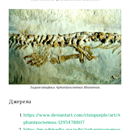
Задня кінцівка
Aphanizocnemus libanensis
.
Джерела
https://www.deviantart.com/cisiopurple/art/A
phanizocnemus-1293478807
https://en.wikipedia.org/wiki/Aphanizocnemus