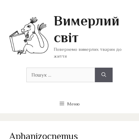
Перейти
до
Вимерлий
вмісту
світ
Повернемо вимерлих тварин до
життя
Пошук:
Меню
Aphanizocnemus