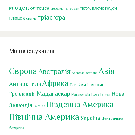
міоцен
перм
олігоцен
плейстоцен
палеоцен
ордовик
тріас
юра
пліоцен
силур
Місце існування
Європа
Азія
Австралія
Азорські острови
Африка
Антарктида
Гавайські острови
Мадагаскар
Нова
Гренландія
Нова Гвінея
Макаронезія
Південна Америка
Зеландія
Океанія
Північна Америка
Україна
Центральна
Америка