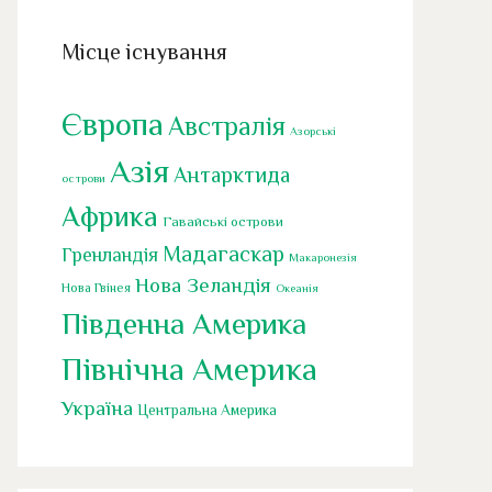
Місце існування
Європа
Австралія
Азорські
Азія
Антарктида
острови
Африка
Гавайські острови
Мадагаскар
Гренландія
Макаронезія
Нова Зеландія
Нова Гвінея
Океанія
Південна Америка
Північна Америка
Україна
Центральна Америка