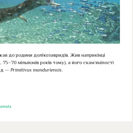
жав до родини долікозавридів. Жив наприкінці
а
, 75–70 мільйонів років тому), а його скам’янілості
вид —
Primitivus manduriensis
.
amata