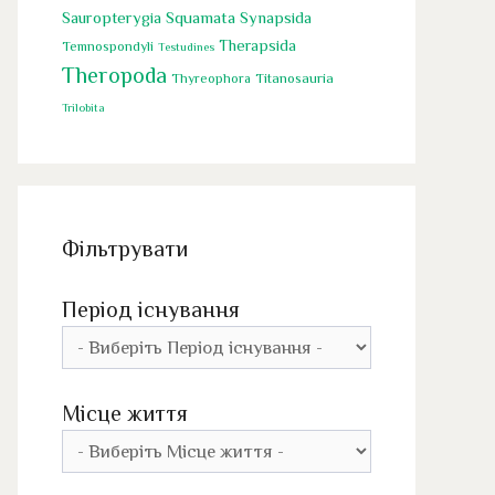
Squamata
Sauropterygia
Synapsida
Therapsida
Temnospondyli
Testudines
Theropoda
Titanosauria
Thyreophora
Trilobita
Фільтрувати
Період існування
Місце життя