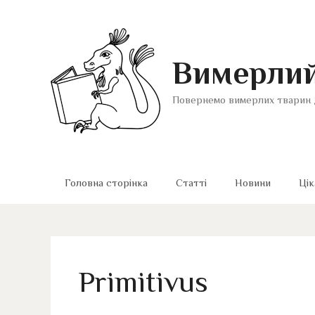
Перейти
до
вмісту
Вимерлий
Повернемо вимерлих тварин 
Головна сторінка
Статті
Новини
Цік
Primitivus