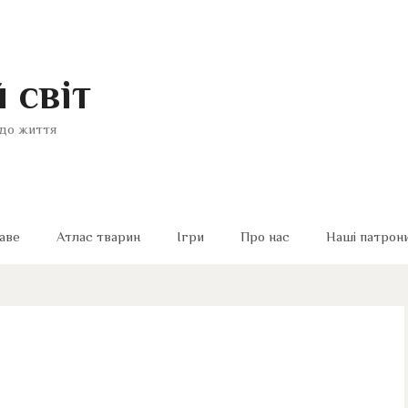
 світ
до життя
аве
Атлас тварин
Ігри
Про нас
Наші патрон