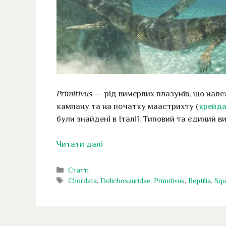
Primitivus
— рід вимерлих плазунів, що нале
кампану та на початку маастрихту (
крейд
були знайдені в Італії. Типовий та єдиний 
Читати далі
Категорії
Статті
Позначки
Chordata
,
Dolichosauridae
,
Primitivus
,
Reptilia
,
Squ