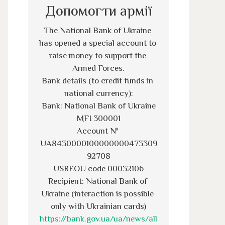
Допомогти армії
The National Bank of Ukraine 
has opened a special account to 
raise money to support the 
Armed Forces.
Bank details (to credit funds in 
national currency):
Bank: National Bank of Ukraine
MFI 300001
Account № 
UA8430000100000000473309
92708
USREOU code 00032106
Recipient: National Bank of 
Ukraine (interaction is possible 
only with Ukrainian cards)
https://bank.gov.ua/ua/news/all