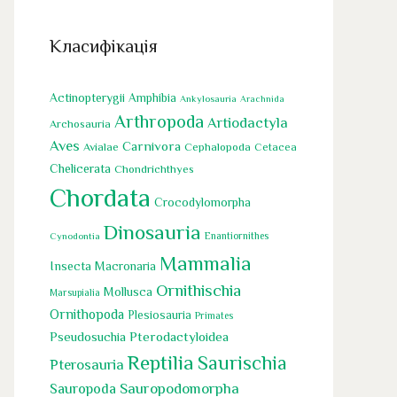
Класифікація
Actinopterygii
Amphibia
Ankylosauria
Arachnida
Arthropoda
Artiodactyla
Archosauria
Aves
Carnivora
Cephalopoda
Avialae
Cetacea
Chelicerata
Chondrichthyes
Chordata
Crocodylomorpha
Dinosauria
Cynodontia
Enantiornithes
Mammalia
Insecta
Macronaria
Ornithischia
Mollusca
Marsupialia
Ornithopoda
Plesiosauria
Primates
Pseudosuchia
Pterodactyloidea
Reptilia
Saurischia
Pterosauria
Sauropoda
Sauropodomorpha