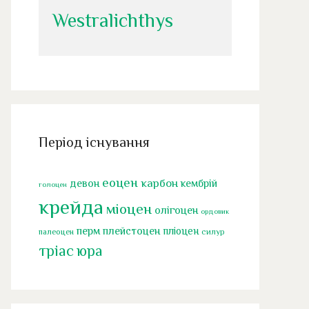
Westralichthys
Період існування
еоцен
карбон
девон
кембрій
голоцен
крейда
міоцен
олігоцен
ордовик
перм
плейстоцен
пліоцен
палеоцен
силур
тріас
юра