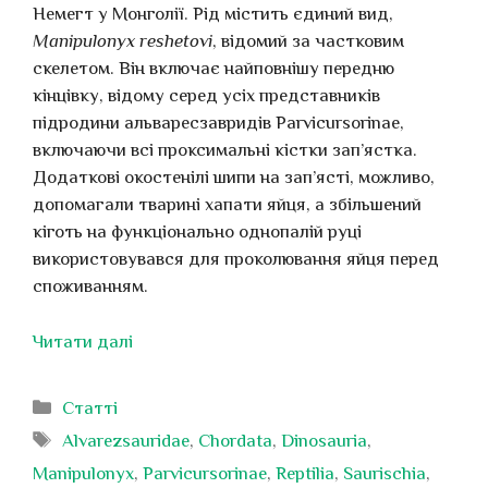
Немегт у Монголії. Рід містить єдиний вид,
Manipulonyx reshetovi
, відомий за частковим
скелетом. Він включає найповнішу передню
кінцівку, відому серед усіх представників
підродини альваресзавридів Parvicursorinae,
включаючи всі проксимальні кістки зап’ястка.
Додаткові окостенілі шипи на зап’ясті, можливо,
допомагали тварині хапати яйця, а збільшений
кіготь на функціонально однопалій руці
використовувався для проколювання яйця перед
споживанням.
Читати далі
Категорії
Статті
Позначки
Alvarezsauridae
,
Chordata
,
Dinosauria
,
Manipulonyx
,
Parvicursorinae
,
Reptilia
,
Saurischia
,