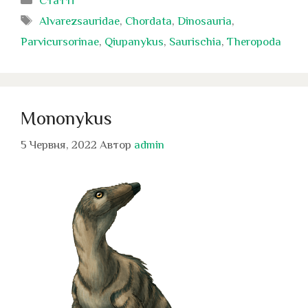
Статті
Позначки
Alvarezsauridae
,
Chordata
,
Dinosauria
,
Parvicursorinae
,
Qiupanykus
,
Saurischia
,
Theropoda
Mononykus
5 Червня, 2022
Автор
admin