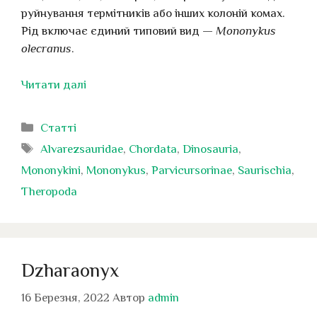
руйнування термітників або інших колоній комах.
Рід включає єдиний типовий вид —
Mononykus
olecranus
.
Читати далі
Категорії
Статті
Позначки
Alvarezsauridae
,
Chordata
,
Dinosauria
,
Mononykini
,
Mononykus
,
Parvicursorinae
,
Saurischia
,
Theropoda
Dzharaonyx
16 Березня, 2022
Автор
admin