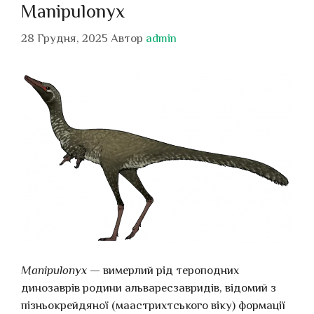
Manipulonyx
28 Грудня, 2025
Автор
admin
Manipulonyx
— вимерлий рід тероподних
динозаврів родини альваресзавридів, відомий з
пізньокрейдяної (маастрихтського віку) формації