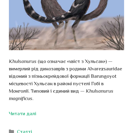
Khulsanurus
(що означає «хвіст з Хульсан») —
вимерлий рід динозаврів з родини Alvarezsauridae
відомий з пізньокрейдової формації Barungoyot
місцевості Хульсан в районі пустелі Гобі в
Монголії. Типовий і єдиний вид —
Khulsanurus
magnificus
.
Читати далі
Категорії
Статті