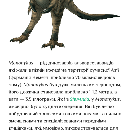
Mononykus
— рід динозаврів-альваресзавридів,
які жили в пізній крейді на території сучасної Азії
(формація Немегт, приблизно 70 мільйонів років
тому).
Mononykus
був дуже маленьким тероподом,
його довжина становила приблизно 1-1,2 метра, а
вага — 3,5 кілограми. Як і в
Shuvuuia
, у
Mononykus
,
ймовірно, було кудлате оперення. Він був легко
побудований з довгими тонкими ногами та сильно
зменшеними та спеціалізованими передніми
кінцівками, які, ймовірно, використовувалися для