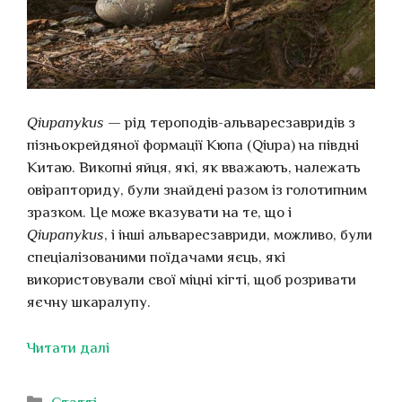
Qiupanykus
— рід тероподів-альваресзавридів з
пізньокрейдяної формації Кюпа (Qiupa) на півдні
Китаю. Викопні яйця, які, як вважають, належать
овірапториду, були знайдені разом із голотипним
зразком. Це може вказувати на те, що і
Qiupanykus
, і інші альваресзавриди, можливо, були
спеціалізованими поїдачами яєць, які
використовували свої міцні кігті, щоб розривати
яєчну шкаралупу.
Читати далі
Категорії