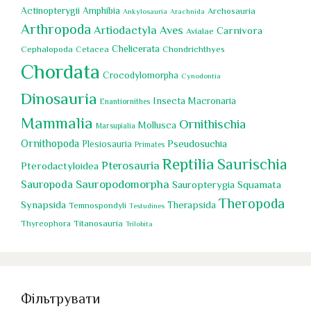
Actinopterygii
Amphibia
Archosauria
Ankylosauria
Arachnida
Arthropoda
Artiodactyla
Aves
Carnivora
Avialae
Chelicerata
Cephalopoda
Chondrichthyes
Cetacea
Chordata
Crocodylomorpha
Cynodontia
Dinosauria
Insecta
Macronaria
Enantiornithes
Mammalia
Ornithischia
Mollusca
Marsupialia
Ornithopoda
Pseudosuchia
Plesiosauria
Primates
Reptilia
Saurischia
Pterosauria
Pterodactyloidea
Sauropoda
Sauropodomorpha
Sauropterygia
Squamata
Theropoda
Synapsida
Therapsida
Temnospondyli
Testudines
Titanosauria
Thyreophora
Trilobita
Фільтрувати