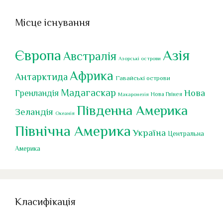
Місце існування
Європа
Азія
Австралія
Азорські острови
Африка
Антарктида
Гавайські острови
Мадагаскар
Нова
Гренландія
Нова Гвінея
Макаронезія
Південна Америка
Зеландія
Океанія
Північна Америка
Україна
Центральна
Америка
Класифікація