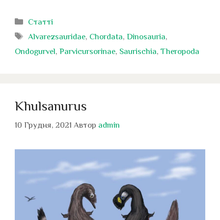
Категорії
Статті
Позначки
Alvarezsauridae
,
Chordata
,
Dinosauria
,
Ondogurvel
,
Parvicursorinae
,
Saurischia
,
Theropoda
Khulsanurus
10 Грудня, 2021
Автор
admin