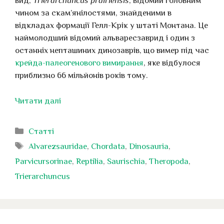
вид,
Trierarchuncus prairiensis
, відомий головним
чином за скам’янілостями, знайденими в
відкладах формації Гелл-Крік у штаті Монтана. Це
наймолодший відомий альваресзаврид і один з
останніх непташиних динозаврів, що вимер під час
крейда-палеогенового вимирання
, яке відбулося
приблизно 66 мільйонів років тому.
Читати далі
Категорії
Статті
Позначки
Alvarezsauridae
,
Chordata
,
Dinosauria
,
Parvicursorinae
,
Reptilia
,
Saurischia
,
Theropoda
,
Trierarchuncus