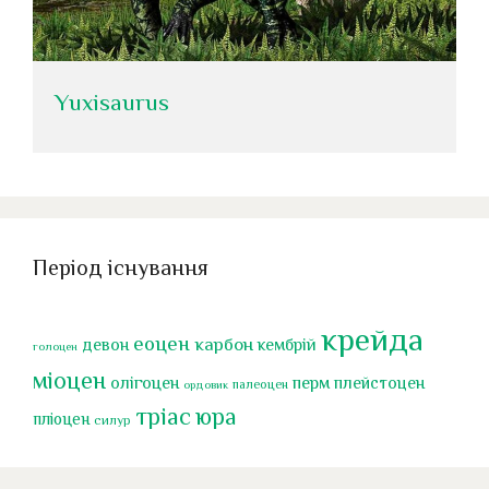
Yuxisaurus
Період існування
крейда
еоцен
карбон
девон
кембрій
голоцен
міоцен
перм
олігоцен
плейстоцен
палеоцен
ордовик
тріас
юра
пліоцен
силур