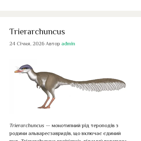
Trierarchuncus
24 Січня, 2026
Автор
admin
Trierarchuncus
— монотипний рід тероподів з
родини альваресзавридів, що включає єдиний