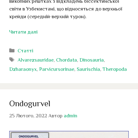
викопних рештках з відкладень біссектинської
світи в Узбекистані, що відносяться до верхньої
крейди (середній-верхній турон).
Читати далі
Категорії
Статті
Позначки
Alvarezsauridae
,
Chordata
,
Dinosauria
,
Dzharaonyx
,
Parvicursorinae
,
Saurischia
,
Theropoda
Ondogurvel
25 Лютого, 2022
Автор
admin