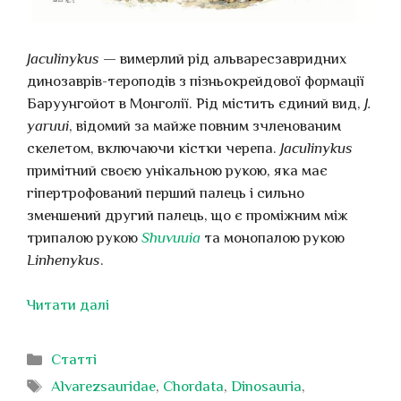
Jaculinykus
— вимерлий рід альваресзавридних
динозаврів-тероподів з пізньокрейдової формації
Баруунгойот в Монголії. Рід містить єдиний вид,
J.
yaruui
, відомий за майже повним зчленованим
скелетом, включаючи кістки черепа.
Jaculinykus
примітний своєю унікальною рукою, яка має
гіпертрофований перший палець і сильно
зменшений другий палець, що є проміжним між
трипалою рукою
Shuvuuia
та монопалою рукою
Linhenykus
.
Читати далі
Категорії
Статті
Позначки
Alvarezsauridae
,
Chordata
,
Dinosauria
,