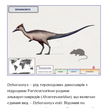
Dzharaonyx
– рід тероподових динозаврів з
підродини Parvicursorinae родини
альваресзавридів (Alvarezsauridae), що включає
єдиний вид –
Dzharaonyx eski
. Відомий по