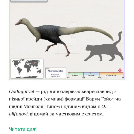
Ondogurvel
— рід динозаврів-альваресзаврид з
пізньої крейди (кампан) формації Барун Гойот на
півдні Монголії. Типом і єдиним видом є
O.
alifanovi
, відомий за частковим скелетом.
Читати далі