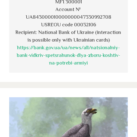
MFI 300001
Account № 
UA843000010000000047330992708
USREOU code 00032106
Recipient: National Bank of Ukraine (interaction 
is possible only with Ukrainian cards)
https://bank.gov.ua/ua/news/all/natsionalniy-
bank-vidkriv-spetsrahunok-dlya-zboru-koshtiv-
na-potrebi-armiyi