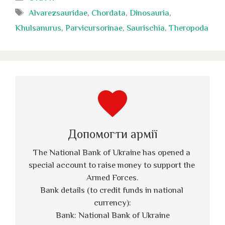
Позначки
Alvarezsauridae
,
Chordata
,
Dinosauria
,
Khulsanurus
,
Parvicursorinae
,
Saurischia
,
Theropoda
favorite
Допомогти армії
The National Bank of Ukraine has opened a 
special account to raise money to support the 
Armed Forces.
Bank details (to credit funds in national 
currency):
Bank: National Bank of Ukraine