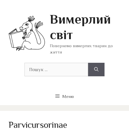
Перейти
до
Вимерлий
вмісту
світ
Повернемо вимерлих тварин до
життя
Пошук:
Меню
Parvicursorinae