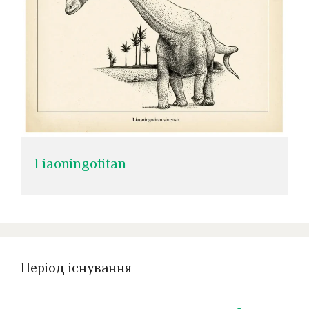
Liaoningotitan
Період існування