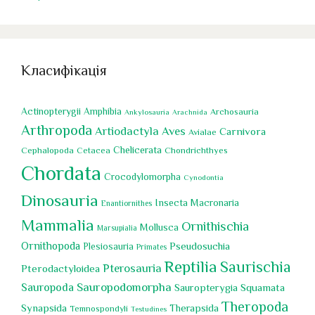
Класифікація
Actinopterygii
Amphibia
Archosauria
Ankylosauria
Arachnida
Arthropoda
Artiodactyla
Aves
Carnivora
Avialae
Chelicerata
Cephalopoda
Chondrichthyes
Cetacea
Chordata
Crocodylomorpha
Cynodontia
Dinosauria
Insecta
Macronaria
Enantiornithes
Mammalia
Ornithischia
Mollusca
Marsupialia
Ornithopoda
Pseudosuchia
Plesiosauria
Primates
Reptilia
Saurischia
Pterosauria
Pterodactyloidea
Sauropoda
Sauropodomorpha
Squamata
Sauropterygia
Theropoda
Synapsida
Therapsida
Temnospondyli
Testudines