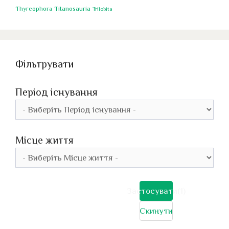
Titanosauria
Thyreophora
Trilobita
Фільтрувати
Період існування
Місце життя
Застосувати
(1)
Скинути