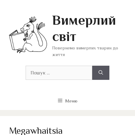
Перейти
до
Вимерлий
вмісту
світ
Повернемо вимерлих тварин до
життя
Пошук:
Меню
Megawhaitsia