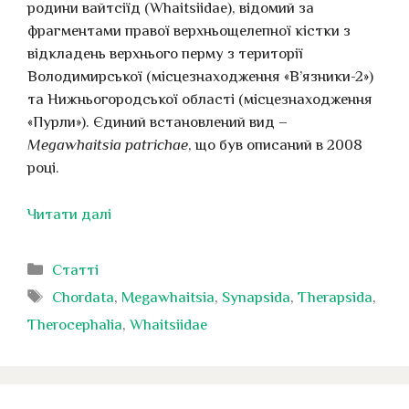
родини вайтсіїд (Whaitsiidae), відомий за
фрагментами правої верхньощелепної кістки з
відкладень верхнього перму з території
Володимирської (місцезнаходження «В’язники-2»)
та Нижньогородської області (місцезнаходження
«Пурли»). Єдиний встановлений вид –
Megawhaitsia patrichae
, що був описаний в 2008
році.
Читати далі
Категорії
Статті
Позначки
Chordata
,
Megawhaitsia
,
Synapsida
,
Therapsida
,
Therocephalia
,
Whaitsiidae