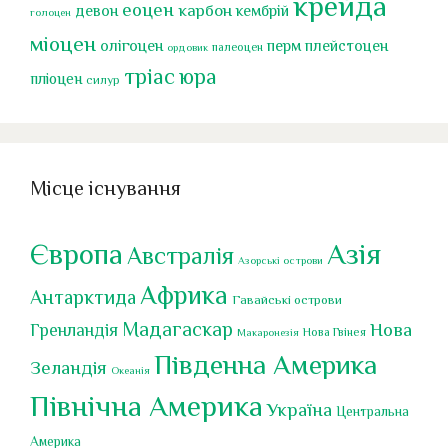
крейда
еоцен
карбон
девон
кембрій
голоцен
міоцен
перм
олігоцен
плейстоцен
палеоцен
ордовик
тріас
юра
пліоцен
силур
Місце існування
Європа
Азія
Австралія
Азорські острови
Африка
Антарктида
Гавайські острови
Мадагаскар
Нова
Гренландія
Нова Гвінея
Макаронезія
Південна Америка
Зеландія
Океанія
Північна Америка
Україна
Центральна
Америка