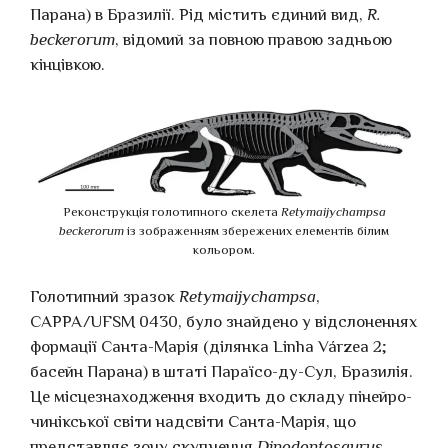
Парана) в Бразилії. Рід містить єдиний вид,
R.
beckerorum
, відомий за повною правою задньою
кінцівкою.
Реконструкція голотипного скелета
Retymaijychampsa
beckerorum
із зображенням збережених елементів білим
кольором.
Голотипний зразок
Retymaijychampsa
,
CAPPA/UFSM 0430, було знайдено у відслоненнях
формації Санта-Марія (ділянка Linha Várzea 2;
басейн Парана) в штаті Параїсо-ду-Сул, Бразилія.
Це місцезнаходження входить до складу пінейро-
чинікської світи надсвіти Санта-Марія, що
представляє зону скупчення
Dinodontosaurus
.