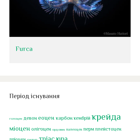
Furca
Період існування
крейда
еоцен
карбон
девон
кембрій
голоцен
міоцен
перм
олігоцен
плейстоцен
палеоцен
ордовик
тріас
юра
пліоцен
силур