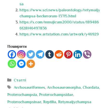
sa
https://www.sci.news/paleontology/retymaijy
champsa-beckerorum-13715.html
https://x.com/mmujicam2000/status/189486
6128146497836
https://www.artstation.com/artwork/y46929
Поширити
Категорії
Статті
Позначки
Archosauriformes
,
Archosauromorpha
,
Chordata
,
Proterochampsia
,
Proterochampsidae
,
Proterochampsinae
,
Reptilia
,
Retymaijychampsa