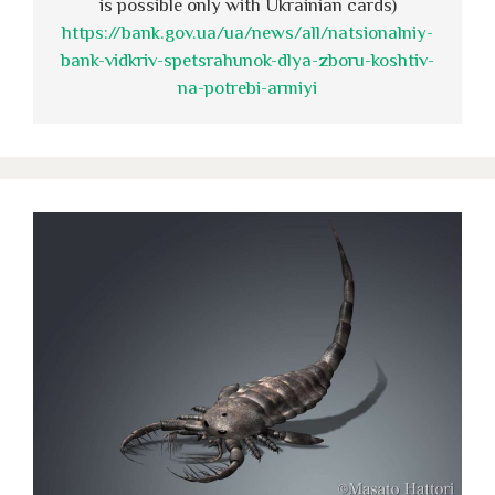
is possible only with Ukrainian cards)
https://bank.gov.ua/ua/news/all/natsionalniy-
bank-vidkriv-spetsrahunok-dlya-zboru-koshtiv-
na-potrebi-armiyi