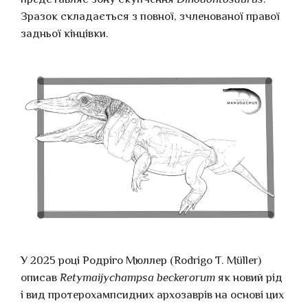
Зразок складається з повної, зчленованої правої
задньої кінцівки.
У 2025 році Родріго Мюллер (Rodrigo T. Müller)
описав
Retymaijychampsa beckerorum
як новий рід
і вид протерохампсидних архозаврів на основі цих