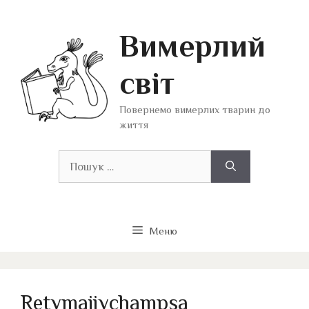
Перейти
до
Вимерлий
вмісту
світ
Повернемо вимерлих тварин до
життя
Пошук:
Меню
Retymaijychampsa