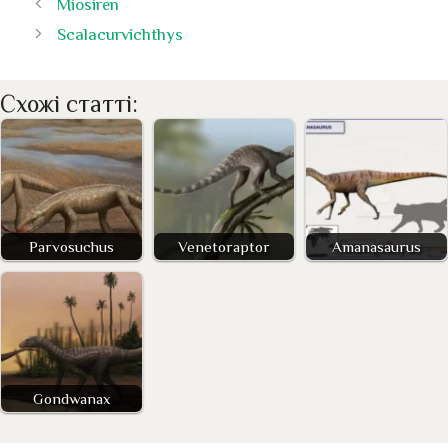
Miosiren
Scalacurvichthys
Схожі статті:
Parvosuchus
Venetoraptor
Amanasaurus
Gondwanax