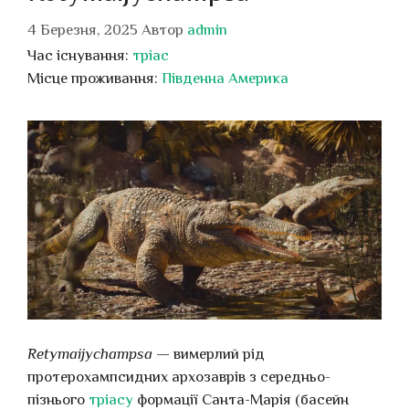
4 Березня, 2025
Автор
admin
Час існування:
тріас
Місце проживання:
Південна Америка
Retymaijychampsa
— вимерлий рід
протерохампсидних архозаврів з середньо-
пізнього
тріасу
формації Санта-Марія (басейн