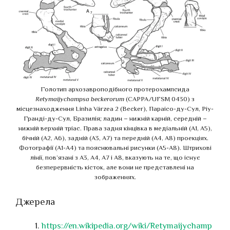
Голотип архозавроподібного протерохампсида
Retymaijychampsa beckerorum
(CAPPA/UFSM 0430) з
місцезнаходження Linha Várzea 2 (Becker), Параісо-ду-Сул, Ріу-
Гранді-ду-Сул, Бразилія; ладин – нижній карній, середній –
нижній верхній тріас. Права задня кінцівка в медіальній (A1, A5),
бічній (A2, A6), задній (A3, A7) та передній (A4, A8) проекціях.
Фотографії (A1-A4) та пояснювальні рисунки (A5-A8). Штрихові
лінії, пов’язані з А3, А4, А7 і А8, вказують на те, що існує
безперервність кісток, але вони не представлені на
зображеннях.
Джерела
https://en.wikipedia.org/wiki/Retymaijychamp