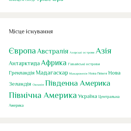
Місце існування
Європа
Азія
Австралія
Азорські острови
Африка
Антарктида
Гавайські острови
Мадагаскар
Нова
Гренландія
Нова Гвінея
Макаронезія
Південна Америка
Зеландія
Океанія
Північна Америка
Україна
Центральна
Америка