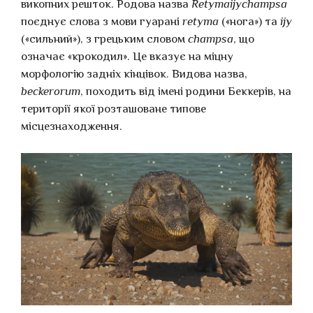
викопних решток. Родова назва
Retymaijychampsa
поєднує слова з мови гуарані
retyma
(«нога») та
ijy
(«сильний»), з грецьким словом
champsa
, що
означає «крокодил». Це вказує на міцну
морфологію задніх кінцівок. Видова назва,
beckerorum
, походить від імені родини Беккерів, на
території якої розташоване типове
місцезнаходження.