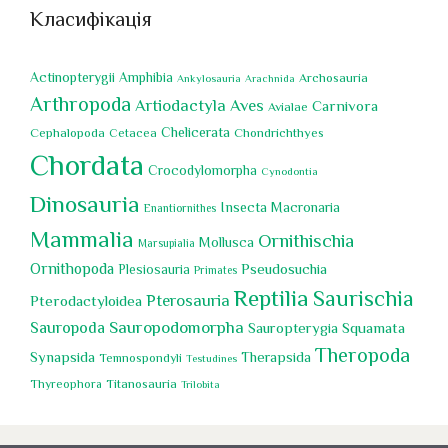
Класифікація
Actinopterygii
Amphibia
Archosauria
Ankylosauria
Arachnida
Arthropoda
Artiodactyla
Aves
Carnivora
Avialae
Chelicerata
Cephalopoda
Chondrichthyes
Cetacea
Chordata
Crocodylomorpha
Cynodontia
Dinosauria
Insecta
Macronaria
Enantiornithes
Mammalia
Ornithischia
Mollusca
Marsupialia
Ornithopoda
Pseudosuchia
Plesiosauria
Primates
Reptilia
Saurischia
Pterosauria
Pterodactyloidea
Sauropoda
Sauropodomorpha
Squamata
Sauropterygia
Theropoda
Synapsida
Therapsida
Temnospondyli
Testudines
Titanosauria
Thyreophora
Trilobita