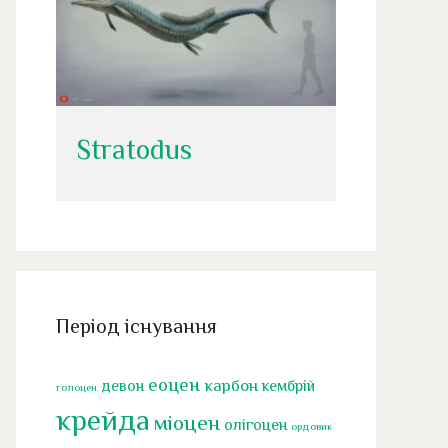
Stratodus
Період існування
еоцен
карбон
девон
кембрій
голоцен
крейда
міоцен
олігоцен
ордовик