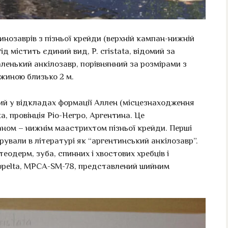
нозаврів з пізньої крейди (верхній кампан-нижній
д містить єдиний вид, P. cristata, відомий за
енький анкілозавр, порівнянний за розмірами з
вжиною близько 2 м.
й у відкладах формації Аллен (місцезнаходження
, провінція Ріо-Негро, Аргентина. Це
ном – нижнім маастрихтом пізньої крейди. Перші
урували в літературі як “аргентинський анкілозавр”.
еодерм, зуба, спинних і хвостових хребців і
gopelta, MPCA-SM-78, представлений шийним