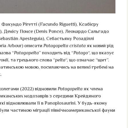
 Факундо Рігетті (Facundo Riguetti), Ксабієру
a), Денісу Понсе (Denis Ponce), Леонардо Сальгадо
Sebastián Apesteguía), Себастьяну Розаділлі
toria Arbour) описати
Patagopelta cristata
як новий рід
назва “
Patagopelta
” походить від “
Patago
“, що вказує
нії, та грецького слова “
pelta
“, що означає “щит”.
латинською мовою, посилаючись на великі гребені на
.
 колегами (2022) відновили
Patagopelta
як члена
ериканських нодозаврів з середини Крейдяного
 які відновлювали її в Panoplosaurini. У будь-якому
 були частиною міграції північноамериканської фауни