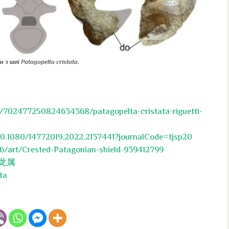
и з шиї
Patagopelta cristata
.
t/702477250824634368/patagopelta-cristata-riguetti-
10.1080/14772019.2022.2137441?journalCode=tjsp20
36/art/Crested-Patagonian-shield-939412799
哥甲龙属
ta