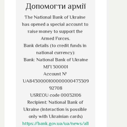
Допомогти армії
The National Bank of Ukraine 
has opened a special account to 
raise money to support the 
Armed Forces.
Bank details (to credit funds in 
national currency):
Bank: National Bank of Ukraine
MFI 300001
Account № 
UA8430000100000000473309
92708
USREOU code 00032106
Recipient: National Bank of 
Ukraine (interaction is possible 
only with Ukrainian cards)
https://bank.gov.ua/ua/news/all