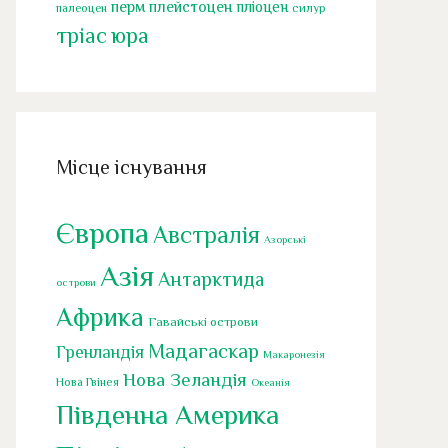
перм
плейстоцен
пліоцен
палеоцен
силур
тріас
юра
Місце існування
Європа
Австралія
Азорські
Азія
Антарктида
острови
Африка
Гавайські острови
Мадагаскар
Гренландія
Макаронезія
Нова Зеландія
Нова Гвінея
Океанія
Південна Америка