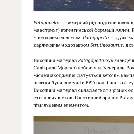
Patagopelta
— вимерлий рід нодозаврових ди
маастрихт) аргентинської формації Аллен. Рі
частковим скелетом.
Patagopelta
— дуже мал
карликовим нодозавром
Struthiosaurus
, до
Викопний матеріал
Patagopelta
був знайдени
Салітраль Морено) поблизу м. Хенераль-Рока
місцезнаходження датується верхнім кампа
рештки були описані в 1996 році і часто фіг
Викопний матеріал складається з різних ост
стегнових кісток. Голотипний зразок Pata
півкільцевим елементом.