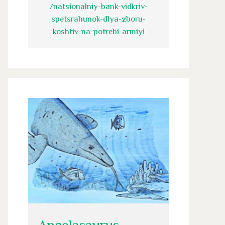
/natsionalniy-bank-vidkriv-
spetsrahunok-dlya-zboru-
koshtiv-na-potrebi-armiyi