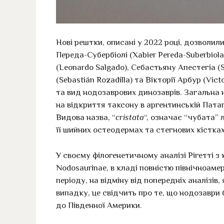
Нові рештки, описані у 2022 році, дозволили
Переда-Субербіолі (Xabier Pereda-Suberbiol
(Leonardo Salgado), Себастьяну Апестегіа (
(Sebastián Rozadilla) та Вікторії Арбур (Vic
та вид нодозаврових динозаврів. Загальна 
на відкриття таксону в аргентинській Патаго
Видова назва, “
cristata
“, означає “чубата” 
її шийних остеодермах та стегнових кістках
У своєму філогенетичному аналізі Рігетті з
Nodosaurinae, в кладі повністю північноам
періоду, на відміну від попередніх аналізів,
випадку, це свідчить про те, що нодозаври
до Південної Америки.