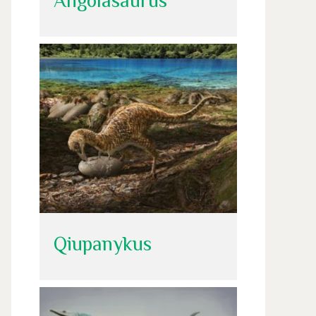
Angolasaurus
Qiupanykus