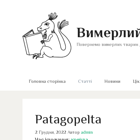
Перейти
до
вмісту
Вимерлий
Повернемо вимерлих тварин 
Головна сторінка
Статті
Новини
Цік
Patagopelta
2 Грудня, 2022
Автор
admin
Час існування:
крейда