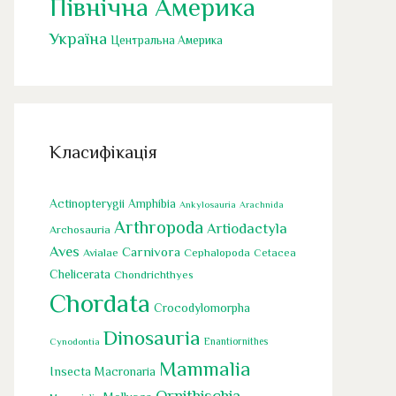
Північна Америка
Україна
Центральна Америка
Класифікація
Actinopterygii
Amphibia
Ankylosauria
Arachnida
Arthropoda
Artiodactyla
Archosauria
Aves
Carnivora
Cephalopoda
Avialae
Cetacea
Chelicerata
Chondrichthyes
Chordata
Crocodylomorpha
Dinosauria
Cynodontia
Enantiornithes
Mammalia
Insecta
Macronaria
Ornithischia