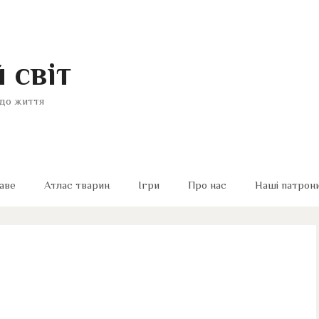
 світ
до життя
аве
Атлас тварин
Ігри
Про нас
Наші патрон