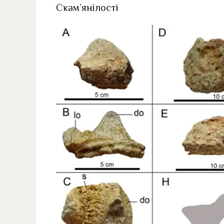
Скам’янілості