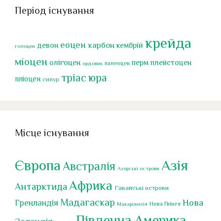
Період існування
крейда
еоцен
карбон
девон
кембрій
голоцен
міоцен
перм
олігоцен
плейстоцен
палеоцен
ордовик
тріас
юра
пліоцен
силур
Місце існування
Європа
Азія
Австралія
Азорські острови
Африка
Антарктида
Гавайські острови
Мадагаскар
Нова
Гренландія
Нова Гвінея
Макаронезія
Південна Америка