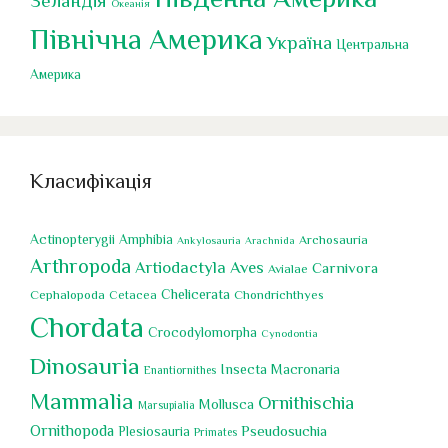
Зеландія
Океанія
Північна Америка
Україна
Центральна
Америка
Класифікація
Actinopterygii
Amphibia
Archosauria
Ankylosauria
Arachnida
Arthropoda
Artiodactyla
Aves
Carnivora
Avialae
Chelicerata
Cephalopoda
Chondrichthyes
Cetacea
Chordata
Crocodylomorpha
Cynodontia
Dinosauria
Insecta
Macronaria
Enantiornithes
Mammalia
Ornithischia
Mollusca
Marsupialia
Ornithopoda
Pseudosuchia
Plesiosauria
Primates