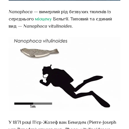
Nanophoca
— вимерлий рід безвухих тюленів із
середнього
міоцену
Бельгії. Типовий та єдиний
вид —
Nanophoca vitulinoides
.
У 1871 році П’єр-Жозеф ван Бенеден (Pierre-Joseph