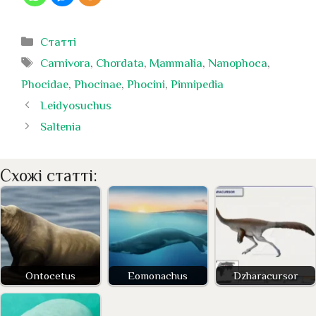
Категорії
Статті
Позначки
Carnivora
,
Chordata
,
Mammalia
,
Nanophoca
,
Phocidae
,
Phocinae
,
Phocini
,
Pinnipedia
Leidyosuchus
Saltenia
Схожі статті:
Ontocetus
Eomonachus
Dzharacursor