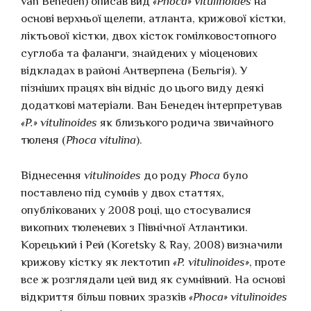
van Beneden) описав вид
«Phoca» vitulinoides
на
основі верхньої щелепи, атланта, крижової кістки,
ліктьової кістки, двох кісток гомілковостопного
суглоба та фаланги, знайдених у міоценових
відкладах в районі Антверпена (Бельгія). У
пізніших працях він відніс до цього виду деякі
додаткові матеріали. Ван Бенеден інтерпретував
«P.» vitulinoides
як близького родича звичайного
тюленя (
Phoca vitulina
).
Віднесення
vitulinoides
до роду
Phoca
було
поставлено під сумнів у двох статтях,
опублікованих у 2008 році, що стосувалися
викопних тюленевих з Північної Атлантики.
Корецький і Рей (Koretsky & Ray, 2008) визначили
крижову кістку як лектотип
«P. vitulinoides»
, проте
все ж розглядали цей вид як сумнівний. На основі
відкриття більш повних зразків
«Phoca» vitulinoides