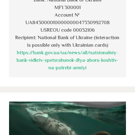
MFI 300001
Account № 
UA843000010000000047330992708
USREOU code 00032106
Recipient: National Bank of Ukraine (interaction 
is possible only with Ukrainian cards)
https://bank.gov.ua/ua/news/all/natsionalniy-
bank-vidkriv-spetsrahunok-dlya-zboru-koshtiv-
na-potrebi-armiyi