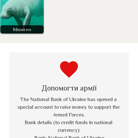
Miosiren
favorite
Допомогти армії
The National Bank of Ukraine has opened a 
special account to raise money to support the 
Armed Forces.
Bank details (to credit funds in national 
currency):
Bank: National Bank of Ukraine