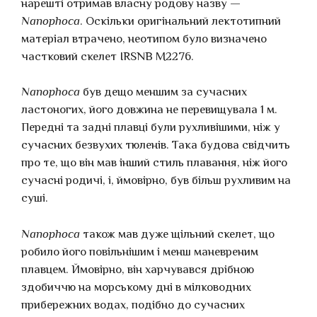
нарешті отримав власну родову назву —
Nanophoca
. Оскільки оригінальний лектотипний
матеріал втрачено, неотипом було визначено
частковий скелет IRSNB M2276.
Nanophoca
був дещо меншим за сучасних
ластоногих, його довжина не перевищувала 1 м.
Передні та задні плавці були рухливішими, ніж у
сучасних безвухих тюленів. Така будова свідчить
про те, що він мав інший стиль плавання, ніж його
сучасні родичі, і, ймовірно, був більш рухливим на
суші.
Nanophoca
також мав дуже щільний скелет, що
робило його повільнішим і менш маневреним
плавцем. Ймовірно, він харчувався дрібною
здобиччю на морському дні в мілководних
прибережних водах, подібно до сучасних