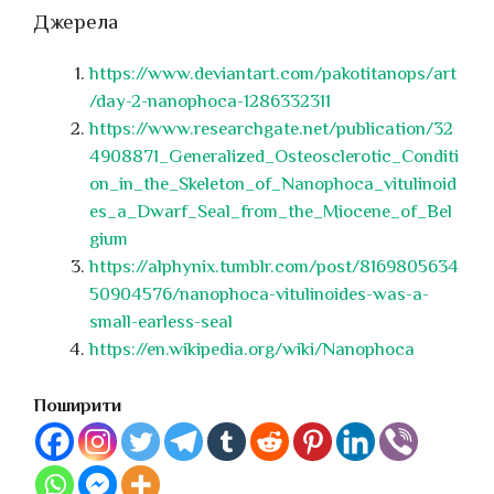
Джерела
https://www.deviantart.com/pakotitanops/art
/day-2-nanophoca-1286332311
https://www.researchgate.net/publication/32
4908871_Generalized_Osteosclerotic_Conditi
on_in_the_Skeleton_of_Nanophoca_vitulinoid
es_a_Dwarf_Seal_from_the_Miocene_of_Bel
gium
https://alphynix.tumblr.com/post/8169805634
50904576/nanophoca-vitulinoides-was-a-
small-earless-seal
https://en.wikipedia.org/wiki/Nanophoca
Поширити