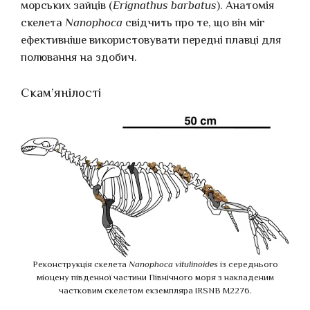
морських зайців (
Erignathus barbatus
). Анатомія
скелета
Nanophoca
свідчить про те, що він міг
ефективніше використовувати передні плавці для
полювання на здобич.
Скам’янілості
Реконструкція скелета
Nanophoca vitulinoides
із середнього
міоцену південної частини Північного моря з накладеним
частковим скелетом екземпляра IRSNB M2276.