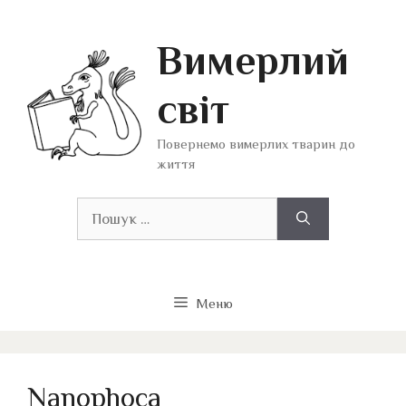
Перейти
до
Вимерлий
вмісту
світ
Повернемо вимерлих тварин до
життя
Пошук:
Меню
Nanophoca