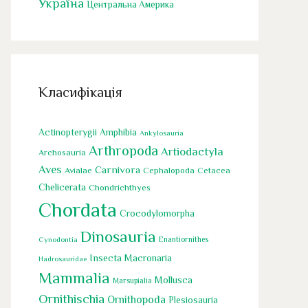
Україна
Центральна Америка
Класифікація
Actinopterygii
Amphibia
Ankylosauria
Arthropoda
Artiodactyla
Archosauria
Aves
Carnivora
Cephalopoda
Avialae
Cetacea
Chelicerata
Chondrichthyes
Chordata
Crocodylomorpha
Dinosauria
Cynodontia
Enantiornithes
Insecta
Macronaria
Hadrosauridae
Mammalia
Mollusca
Marsupialia
Ornithischia
Ornithopoda
Plesiosauria