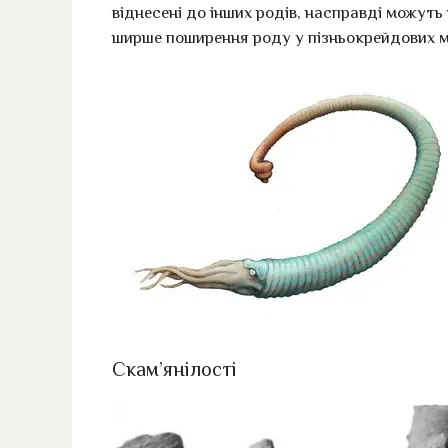
віднесені до інших родів, насправді можут
ширше поширення роду у пізньокрейдових м
Скам’янілості