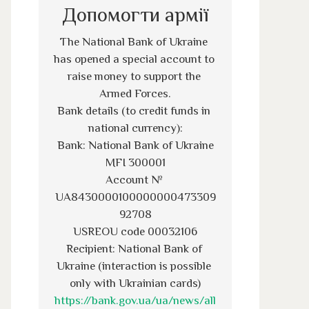
Допомогти армії
The National Bank of Ukraine 
has opened a special account to 
raise money to support the 
Armed Forces.
Bank details (to credit funds in 
national currency):
Bank: National Bank of Ukraine
MFI 300001
Account № 
UA8430000100000000473309
92708
USREOU code 00032106
Recipient: National Bank of 
Ukraine (interaction is possible 
only with Ukrainian cards)
https://bank.gov.ua/ua/news/all