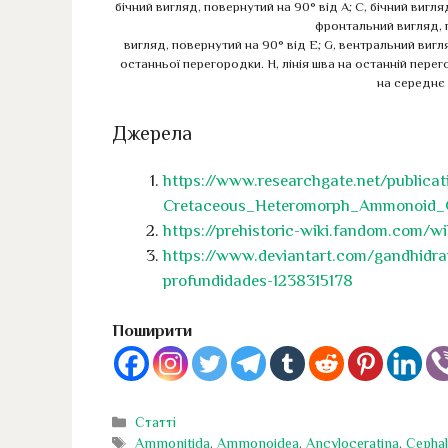
бічний вигляд, повернутий на 90° від A; C, бічний вигля
фронтальний вигляд, п
вигляд, повернутий на 90° від E; G, вентральний вигл
останньої перегородки. H, лінія шва на останній перег
на середнє
Джерела
https://www.researchgate.net/publi
Cretaceous_Heteromorph_Ammonoid_
https://prehistoric-wiki.fandom.com/w
https://www.deviantart.com/gandhidr
profundidades-1238315178
Поширити
Категорії
Статті
Позначки
Ammonitida
,
Ammonoidea
,
Ancyloceratina
,
Cepha