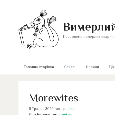
Перейти
до
вмісту
Вимерлий
Повернемо вимерлих тварин 
Головна сторінка
Статті
Новини
Цік
Morewites
11 Травня, 2026
Автор
admin
Час існування:
крейда