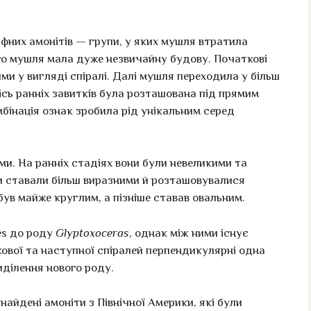
фних амонітів — групи, у яких мушля втратила
о мушля мала дуже незвичайну будову. Початкові
ми у вигляді спіралі. Далі мушля переходила у більш
 Іісь ранніх завитків була розташована під прямим
мбінація ознак зробила рід унікальним серед
и. На ранніх стадіях вони були невеликими та
и ставали більш виразними й розташовувалися
був майже круглим, а пізніше ставав овальним.
es до роду
Glyptoxoceras
, однак між ними існує
ової та наступної спіралей перпендикулярні одна
иділення нового роду.
айдені амоніти з Північної Америки, які були