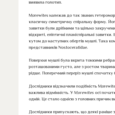
виявила голотип.
Morewites належав до так званих гетеромор
класичну симетричну спіральну форму. Йог
завитки були дрібними та щільно закручени
відкриті, еліптичні планіспіральні завитки.
кутом до наступних обертів мушлі. Така ко
представників Nostoceratidae.
Поверхня мушлі була вкрита тонкими ребрам
розташованими густо, але з ростом тварин
рідше. Поперечний переріз мушлі спочатку 
Дослідники відзначили подібність Morewit
важлива відмінність. У
Morewites
осі початк
одній. Це стало однією з головних причин в
Дослідники припускають, що деякі раніше зн