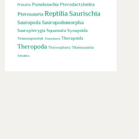
Pseudosuchia
Pterodactyloidea
Primates
Reptilia
Saurischia
Pterosauria
Sauropodomorpha
Sauropoda
Sauropterygia
Squamata
Synapsida
Therapsida
Temnospondyli
Testudines
Theropoda
Titanosauria
Thyreophora
Trilobita