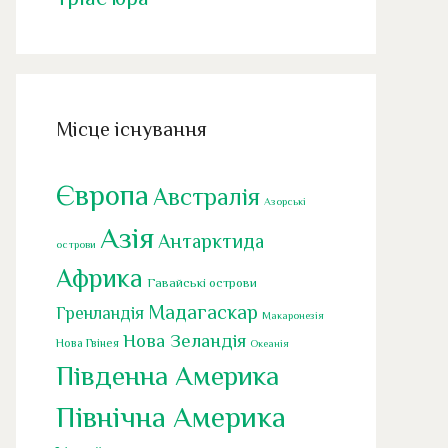
Місце існування
Європа
Австралія
Азорські
Азія
Антарктида
острови
Африка
Гавайські острови
Мадагаскар
Гренландія
Макаронезія
Нова Зеландія
Нова Гвінея
Океанія
Південна Америка
Північна Америка