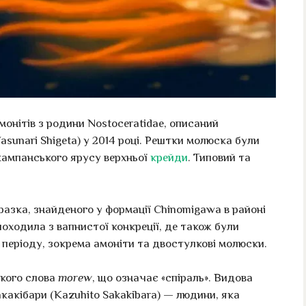
онітів з родини Nostoceratidae, описаний
sunari Shigeta) у 2014 році. Рештки молюска були
кампанського ярусу верхньої
крейди
. Типовий та
разка, знайденого у формації Chinomigawa в районі
походила з вапнистої конкреції, де також були
 періоду, зокрема амоніти та двостулкові молюски.
ького слова
morew
, що означає «спіраль». Видова
какібари (Kazuhito Sakakibara) — людини, яка