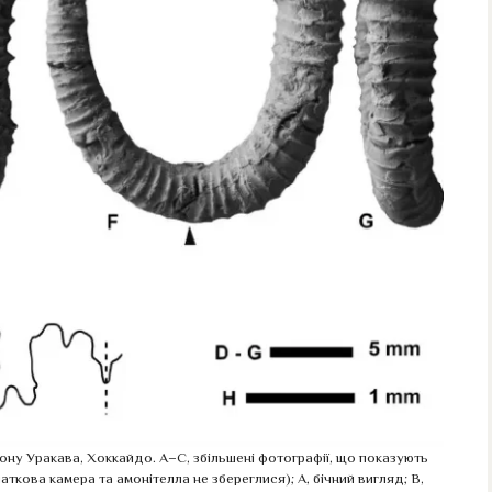
ону Уракава, Хоккайдо. A–C, збільшені фотографії, що показують
аткова камера та амонітелла не збереглися); A, бічний вигляд; B,