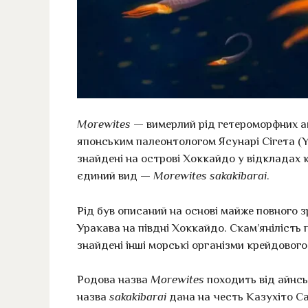
Morewites
— вимерлий рід гетероморфних ам
японським палеонтологом Ясунарі Сігета (Ya
знайдені на острові Хоккайдо у відкладах 
єдиний вид —
Morewites sakakibarai
.
Рід був описаний на основі майже повного з
Уракава на півдні Хоккайдо. Скам’янілість 
знайдені інші морські організми крейдового
Родова назва
Morewites
походить від айнс
назва
sakakibarai
дана на честь Казухіто Са