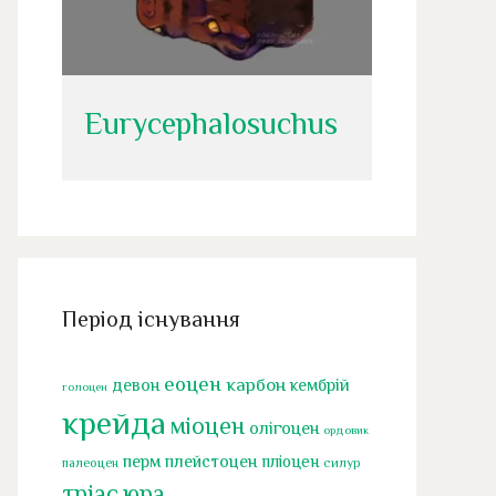
Eurycephalosuchus
Період існування
еоцен
карбон
девон
кембрій
голоцен
крейда
міоцен
олігоцен
ордовик
перм
плейстоцен
пліоцен
палеоцен
силур
тріас
юра