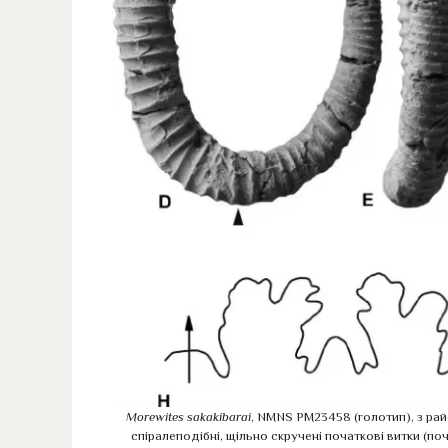
Morewites sakakibarai
, NMNS PM23458 (голотип), з рай
спіралеподібні, щільно скручені початкові витки (поч