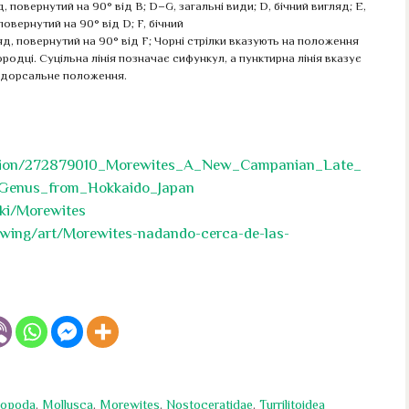
д, повернутий на 90° від B; D–G, загальні види; D, бічний вигляд; E,
овернутий на 90° від D; F, бічний
яд, повернутий на 90° від F; Чорні стрілки вказують на положення
ородці. Суцільна лінія позначає сифункул, а пунктирна лінія вказує
 дорсальне положення.
cation/272879010_Morewites_A_New_Campanian_Late_
Genus_from_Hokkaido_Japan
iki/Morewites
awing/art/Morewites-nadando-cerca-de-las-
lopoda
,
Mollusca
,
Morewites
,
Nostoceratidae
,
Turrilitoidea