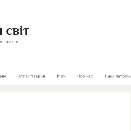
 світ
до життя
аве
Атлас тварин
Ігри
Про нас
Наші патрон