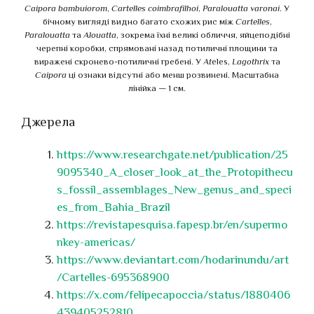
Caipora bambuiorom
,
Cartelles coimbrafilhoi
,
Paralouatta varonai
. У
бічному вигляді видно багато схожих рис між
Cartelles
,
Paralouatta
та
Alouatta
, зокрема їхні великі обличчя, яйцеподібні
черепні коробки, спрямовані назад потиличні площини та
виражені скронево-потиличні гребені. У
At
eles,
Lagothrix
та
Caipora
ці ознаки відсутні або менш розвинені. Масштабна
лінійка — 1 см.
Джерела
https://www.researchgate.net/publication/25
9095340_A_closer_look_at_the_Protopithecu
s_fossil_assemblages_New_genus_and_speci
es_from_Bahia_Brazil
https://revistapesquisa.fapesp.br/en/supermo
nkey-americas/
https://www.deviantart.com/hodarinundu/art
/Cartelles-695368900
https://x.com/felipecapoccia/status/1880406
439405252810