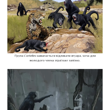
Група
Cartelles
намагається відлякати ягуара, хоча для
молодого члена зграї вже запізно.