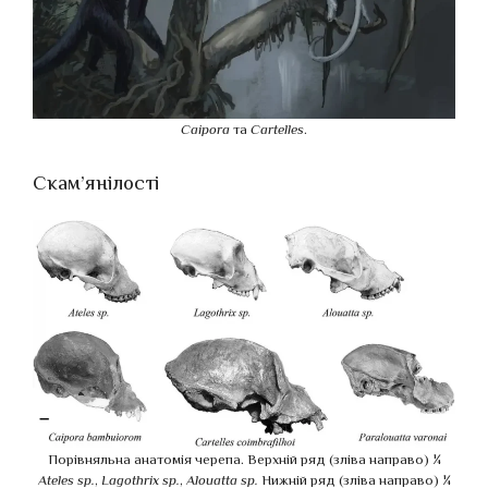
Caipora
та
Cartelles
.
Скам’янілості
Порівняльна анатомія черепа. Верхній ряд (зліва направо) ¼
Ateles sp.
,
Lagothrix sp.
,
Alouatta sp.
Нижній ряд (зліва направо) ¼