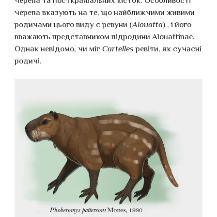
черепа та посткраніальних кісток. Особливості
черепа вказують на те, що найближчими живими
родичами цього виду є ревуни (
Alouatta
) , і його
вважають представником підродини Alouattinae.
Однак невідомо, чи міг
Cartelles
ревіти, як сучасні
родичі.