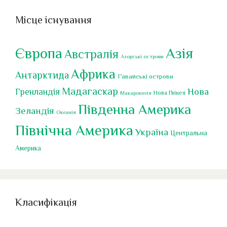
Місце існування
Європа
Азія
Австралія
Азорські острови
Африка
Антарктида
Гавайські острови
Мадагаскар
Нова
Гренландія
Нова Гвінея
Макаронезія
Південна Америка
Зеландія
Океанія
Північна Америка
Україна
Центральна
Америка
Класифікація