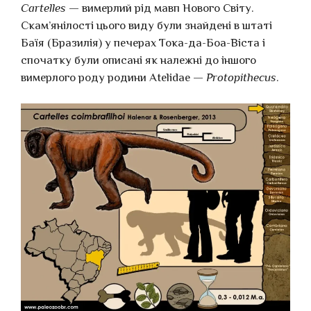
Cartelles
— вимерлий рід мавп Нового Світу.
Скам’янілості цього виду були знайдені в штаті
Баїя (Бразилія) у печерах Тока-да-Боа-Віста і
спочатку були описані як належні до іншого
вимерлого роду родини Atelidae —
Protopithecus
.