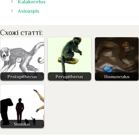
Kalakocetus
Asioaspis
Схожі статті:
Protopithecus
Perupithecus
Homunculus
Simiolus