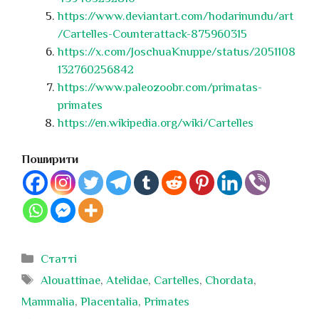
https://www.deviantart.com/hodarinundu/art
/Cartelles-Counterattack-875960315
https://x.com/JoschuaKnuppe/status/2051108
132760256842
https://www.paleozoobr.com/primatas-
primates
https://en.wikipedia.org/wiki/Cartelles
Поширити
Категорії
Статті
Позначки
Alouattinae
,
Atelidae
,
Cartelles
,
Chordata
,
Mammalia
,
Placentalia
,
Primates