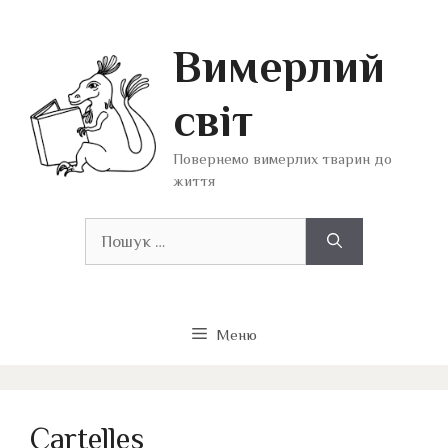
Перейти
до
Вимерлий
вмісту
світ
Повернемо вимерлих тварин до
життя
Пошук:
Меню
Cartelles