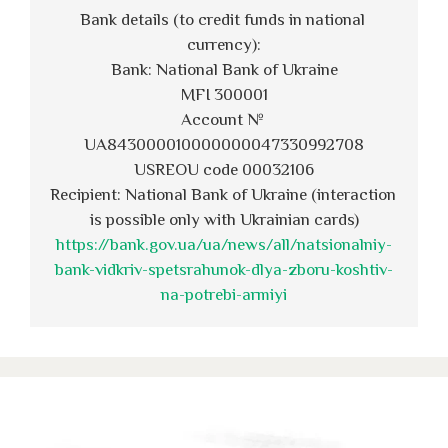
Bank details (to credit funds in national 
currency):
Bank: National Bank of Ukraine
MFI 300001
Account № 
UA843000010000000047330992708
USREOU code 00032106
Recipient: National Bank of Ukraine (interaction 
is possible only with Ukrainian cards)
https://bank.gov.ua/ua/news/all/natsionalniy-
bank-vidkriv-spetsrahunok-dlya-zboru-koshtiv-
na-potrebi-armiyi