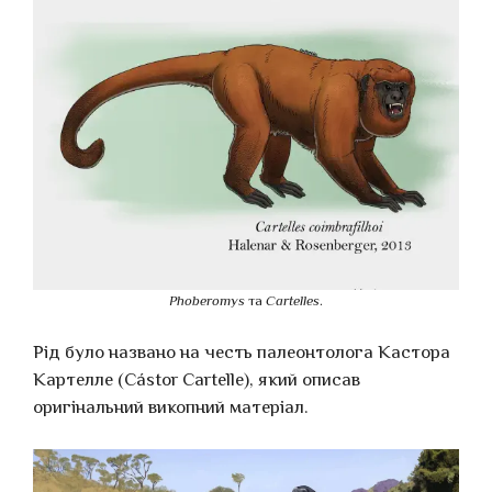
Phoberomys
та
Cartelles
.
Рід було названо на честь палеонтолога Кастора
Картелле (Cástor Cartelle), який описав
оригінальний викопний матеріал.