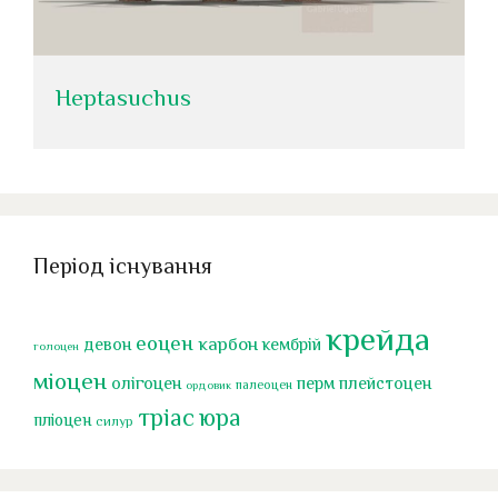
Heptasuchus
Період існування
крейда
еоцен
карбон
девон
кембрій
голоцен
міоцен
перм
олігоцен
плейстоцен
палеоцен
ордовик
тріас
юра
пліоцен
силур