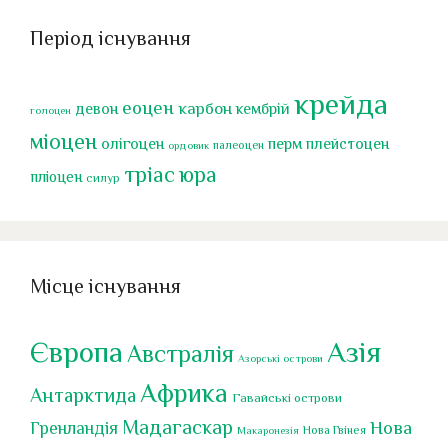
Період існування
крейда
еоцен
карбон
девон
кембрій
голоцен
міоцен
перм
олігоцен
плейстоцен
палеоцен
ордовик
тріас
юра
пліоцен
силур
Місце існування
Європа
Азія
Австралія
Азорські острови
Африка
Антарктида
Гавайські острови
Мадагаскар
Нова
Гренландія
Нова Гвінея
Макаронезія