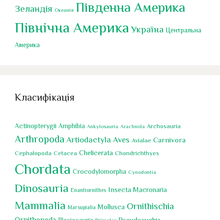
Південна Америка
Зеландія
Океанія
Північна Америка
Україна
Центральна
Америка
Класифікація
Actinopterygii
Amphibia
Archosauria
Ankylosauria
Arachnida
Arthropoda
Artiodactyla
Aves
Carnivora
Avialae
Chelicerata
Cephalopoda
Chondrichthyes
Cetacea
Chordata
Crocodylomorpha
Cynodontia
Dinosauria
Insecta
Macronaria
Enantiornithes
Mammalia
Ornithischia
Mollusca
Marsupialia
Ornithopoda
Pseudosuchia