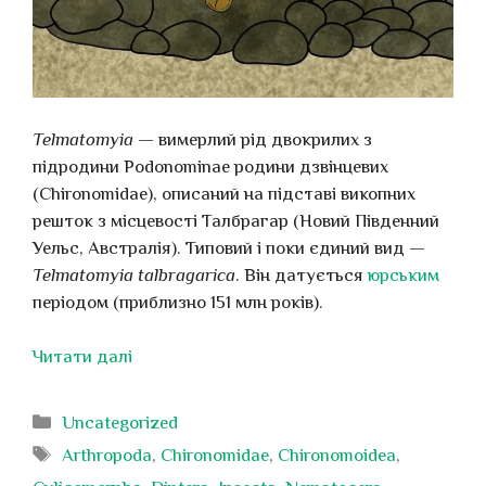
Telmatomyia
— вимерлий рід двокрилих з
підродини Podonominae родини дзвінцевих
(Chironomidae), описаний на підставі викопних
решток з місцевості Талбрагар (Новий Південний
Уельс, Австралія). Типовий і поки єдиний вид —
Telmatomyia talbragarica
. Він датується
юрським
періодом (приблизно 151 млн років).
Читати далі
Категорії
Uncategorized
Позначки
Arthropoda
,
Chironomidae
,
Chironomoidea
,