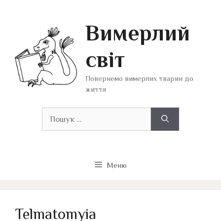
Перейти
до
Вимерлий
вмісту
світ
Повернемо вимерлих тварин до
життя
Пошук:
Меню
Telmatomyia