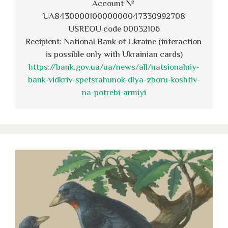
Account № 
UA843000010000000047330992708
USREOU code 00032106
Recipient: National Bank of Ukraine (interaction 
is possible only with Ukrainian cards)
https://bank.gov.ua/ua/news/all/natsionalniy-
bank-vidkriv-spetsrahunok-dlya-zboru-koshtiv-
na-potrebi-armiyi