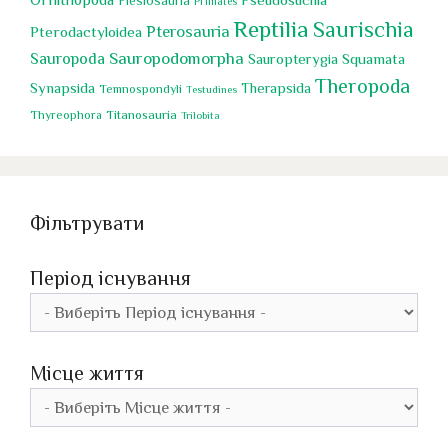
Plesiosauria
Primates
Reptilia
Saurischia
Pterosauria
Pterodactyloidea
Sauropoda
Sauropodomorpha
Sauropterygia
Squamata
Theropoda
Synapsida
Therapsida
Temnospondyli
Testudines
Titanosauria
Thyreophora
Trilobita
Фільтрувати
Період існування
Місце життя