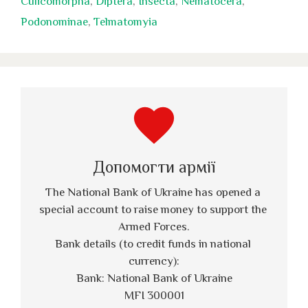
Culicomorpha
,
Diptera
,
Insecta
,
Nematocera
,
Podonominae
,
Telmatomyia
favorite
Допомогти армії
The National Bank of Ukraine has opened a 
special account to raise money to support the 
Armed Forces.
Bank details (to credit funds in national 
currency):
Bank: National Bank of Ukraine
MFI 300001