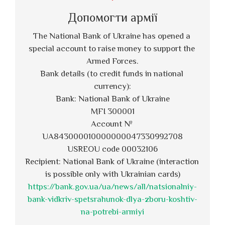
Допомогти армії
The National Bank of Ukraine has opened a 
special account to raise money to support the 
Armed Forces.
Bank details (to credit funds in national 
currency):
Bank: National Bank of Ukraine
MFI 300001
Account № 
UA843000010000000047330992708
USREOU code 00032106
Recipient: National Bank of Ukraine (interaction 
is possible only with Ukrainian cards)
https://bank.gov.ua/ua/news/all/natsionalniy-
bank-vidkriv-spetsrahunok-dlya-zboru-koshtiv-
na-potrebi-armiyi