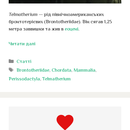
Telmatherium
— рід північноамериканських
бронтотерієвих (Brontotheriidae). Він сягав 1,25
метра заввишки та жив в
еоцені
.
Читати далі
Категорії
Статті
Позначки
Brontotheriidae
,
Chordata
,
Mammalia
,
Perissodactyla
,
Telmatherium
favorite