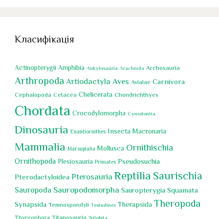
Класифікація
Actinopterygii
Amphibia
Archosauria
Ankylosauria
Arachnida
Arthropoda
Artiodactyla
Aves
Carnivora
Avialae
Chelicerata
Cephalopoda
Chondrichthyes
Cetacea
Chordata
Crocodylomorpha
Cynodontia
Dinosauria
Insecta
Macronaria
Enantiornithes
Mammalia
Ornithischia
Mollusca
Marsupialia
Ornithopoda
Pseudosuchia
Plesiosauria
Primates
Reptilia
Saurischia
Pterosauria
Pterodactyloidea
Sauropoda
Sauropodomorpha
Squamata
Sauropterygia
Theropoda
Synapsida
Therapsida
Temnospondyli
Testudines
Titanosauria
Thyreophora
Trilobita