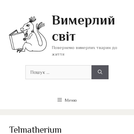
Перейти
до
Вимерлий
вмісту
світ
Повернемо вимерлих тварин до
життя
Пошук:
Меню
Telmatherium