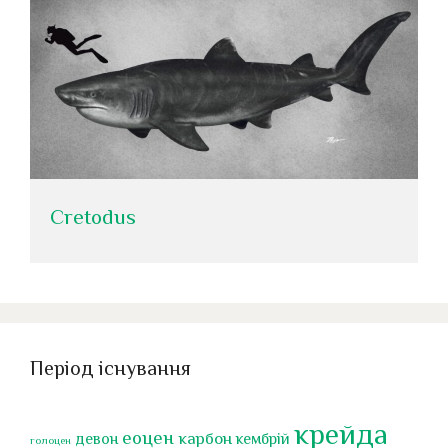
Cretodus
Період існування
крейда
еоцен
карбон
девон
кембрій
голоцен