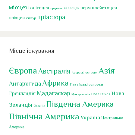
міоцен
перм
олігоцен
плейстоцен
палеоцен
ордовик
тріас
юра
пліоцен
силур
Місце існування
Європа
Азія
Австралія
Азорські острови
Африка
Антарктида
Гавайські острови
Мадагаскар
Нова
Гренландія
Нова Гвінея
Макаронезія
Південна Америка
Зеландія
Океанія
Північна Америка
Україна
Центральна
Америка