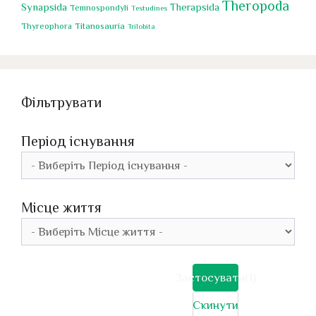
Theropoda
Synapsida
Therapsida
Temnospondyli
Testudines
Titanosauria
Thyreophora
Trilobita
Фільтрувати
Період існування
Місце життя
Застосувати
(1)
Скинути