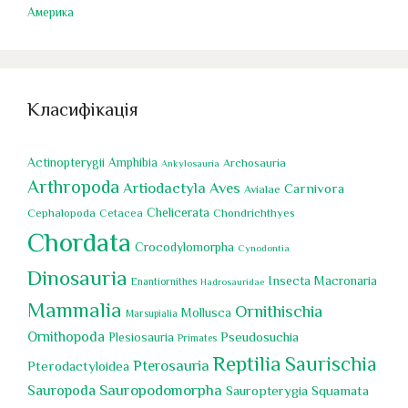
Америка
Класифікація
Actinopterygii
Amphibia
Archosauria
Ankylosauria
Arthropoda
Artiodactyla
Aves
Carnivora
Avialae
Chelicerata
Cephalopoda
Chondrichthyes
Cetacea
Chordata
Crocodylomorpha
Cynodontia
Dinosauria
Insecta
Macronaria
Enantiornithes
Hadrosauridae
Mammalia
Ornithischia
Mollusca
Marsupialia
Ornithopoda
Pseudosuchia
Plesiosauria
Primates
Reptilia
Saurischia
Pterosauria
Pterodactyloidea
Sauropoda
Sauropodomorpha
Sauropterygia
Squamata