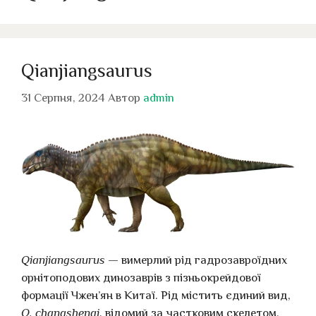
Qianjiangsaurus
31 Серпня, 2024
Автор
admin
Qianjiangsaurus
— вимерлий рід гадрозавроїдних
орнітоподових динозаврів з пізньокрейдової
формації Чжен’ян в Китаї. Рід містить єдиний вид,
Q. changshengi
, відомий за частковим скелетом.