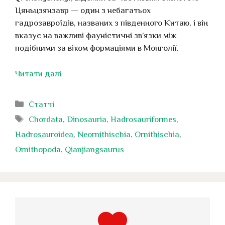
Цяньцзянзавр — один з небагатьох
гадрозавроїдів, названих з південного Китаю, і він
вказує на важливі фауністичні зв’язки між
подібними за віком формаціями в Монголії.
Читати далі
Категорії
Статті
Позначки
Chordata
,
Dinosauria
,
Hadrosauriformes
,
Hadrosauroidea
,
Neornithischia
,
Ornithischia
,
Ornithopoda
,
Qianjiangsaurus
favorite