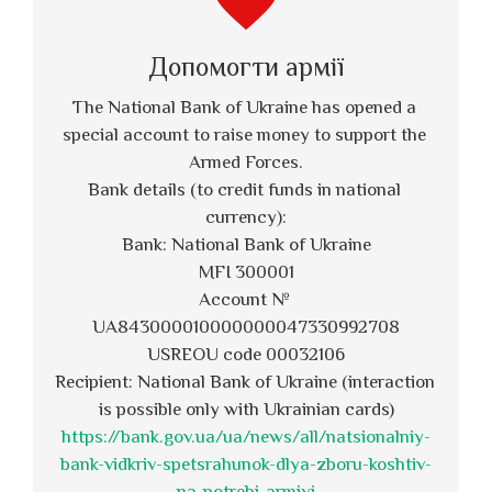
Допомогти армії
The National Bank of Ukraine has opened a 
special account to raise money to support the 
Armed Forces.
Bank details (to credit funds in national 
currency):
Bank: National Bank of Ukraine
MFI 300001
Account № 
UA843000010000000047330992708
USREOU code 00032106
Recipient: National Bank of Ukraine (interaction 
is possible only with Ukrainian cards)
https://bank.gov.ua/ua/news/all/natsionalniy-
bank-vidkriv-spetsrahunok-dlya-zboru-koshtiv-
na-potrebi-armiyi