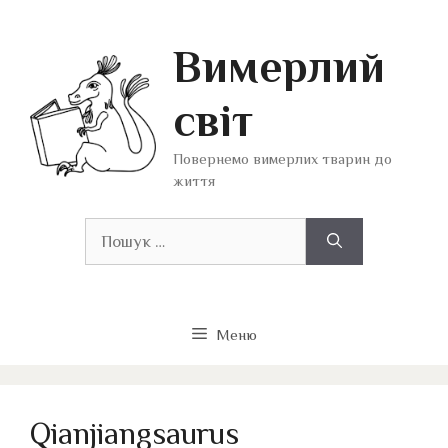
Перейти
до
Вимерлий
вмісту
світ
Повернемо вимерлих тварин до
життя
Пошук:
Меню
Qianjiangsaurus