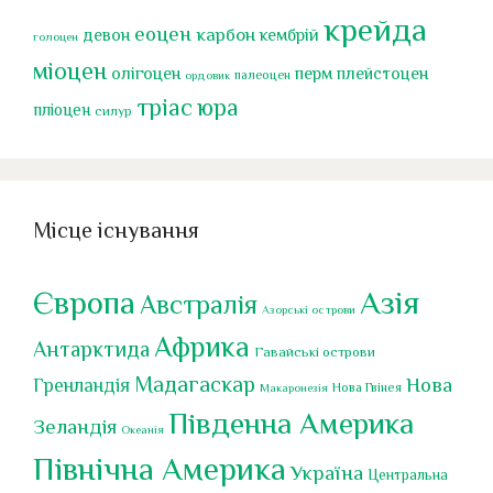
крейда
еоцен
карбон
девон
кембрій
голоцен
міоцен
перм
олігоцен
плейстоцен
палеоцен
ордовик
тріас
юра
пліоцен
силур
Місце існування
Європа
Азія
Австралія
Азорські острови
Африка
Антарктида
Гавайські острови
Мадагаскар
Нова
Гренландія
Нова Гвінея
Макаронезія
Південна Америка
Зеландія
Океанія
Північна Америка
Україна
Центральна