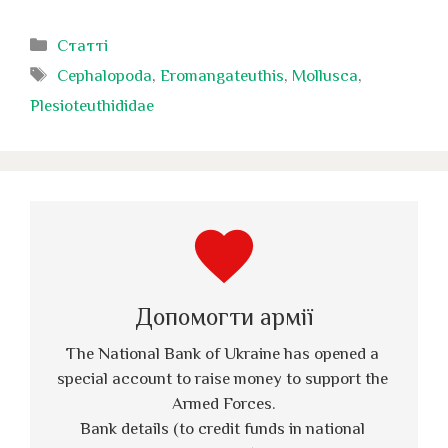
Категорії
Статті
Позначки
Cephalopoda
,
Eromangateuthis
,
Mollusca
,
Plesioteuthididae
favorite
Допомогти армії
The National Bank of Ukraine has opened a 
special account to raise money to support the 
Armed Forces.
Bank details (to credit funds in national 