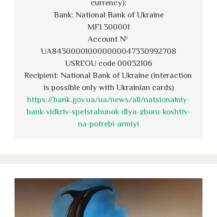
currency):
Bank: National Bank of Ukraine
MFI 300001
Account № 
UA843000010000000047330992708
USREOU code 00032106
Recipient: National Bank of Ukraine (interaction 
is possible only with Ukrainian cards)
https://bank.gov.ua/ua/news/all/natsionalniy-
bank-vidkriv-spetsrahunok-dlya-zboru-koshtiv-
na-potrebi-armiyi