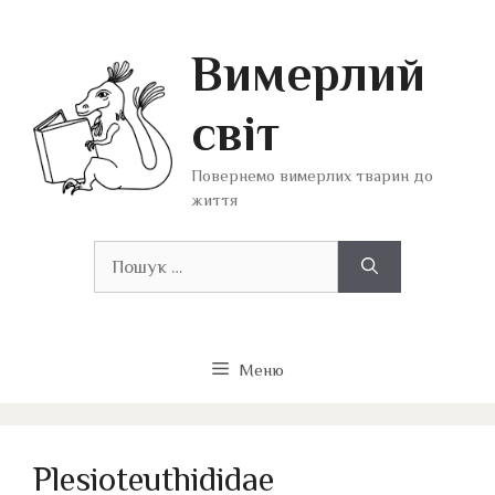
Перейти
до
Вимерлий
вмісту
світ
Повернемо вимерлих тварин до
життя
Пошук:
Меню
Plesioteuthididae