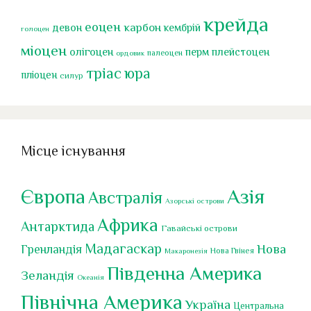
крейда
еоцен
карбон
девон
кембрій
голоцен
міоцен
перм
олігоцен
плейстоцен
палеоцен
ордовик
тріас
юра
пліоцен
силур
Місце існування
Європа
Азія
Австралія
Азорські острови
Африка
Антарктида
Гавайські острови
Мадагаскар
Нова
Гренландія
Нова Гвінея
Макаронезія
Південна Америка
Зеландія
Океанія
Північна Америка
Україна
Центральна