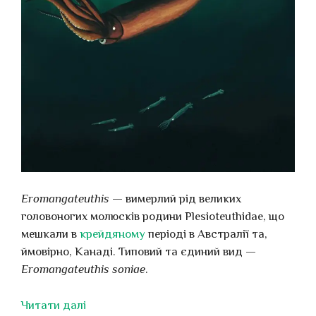
Eromangateuthis
— вимерлий рід великих
головоногих молюсків родини Plesioteuthidae, що
мешкали в
крейдяному
періоді в Австралії та,
ймовірно, Канаді. Типовий та єдиний вид —
Eromangateuthis soniae
.
Читати далі