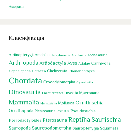
Америка
Класифікація
Actinopterygii
Amphibia
Archosauria
Ankylosauria
Arachnida
Arthropoda
Artiodactyla
Aves
Carnivora
Avialae
Chelicerata
Cephalopoda
Chondrichthyes
Cetacea
Chordata
Crocodylomorpha
Cynodontia
Dinosauria
Insecta
Macronaria
Enantiornithes
Mammalia
Ornithischia
Mollusca
Marsupialia
Ornithopoda
Pseudosuchia
Plesiosauria
Primates
Reptilia
Saurischia
Pterosauria
Pterodactyloidea
Sauropoda
Sauropodomorpha
Squamata
Sauropterygia