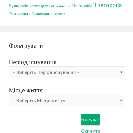
Theropoda
Synapsida
Therapsida
Temnospondyli
Testudines
Titanosauria
Thyreophora
Trilobita
Фільтрувати
Період існування
Місце життя
Застосувати
(1)
Скинути