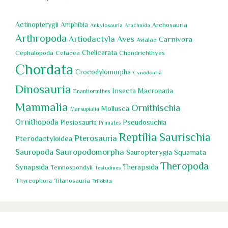
Actinopterygii
Amphibia
Archosauria
Ankylosauria
Arachnida
Arthropoda
Artiodactyla
Aves
Carnivora
Avialae
Chelicerata
Cephalopoda
Chondrichthyes
Cetacea
Chordata
Crocodylomorpha
Cynodontia
Dinosauria
Insecta
Macronaria
Enantiornithes
Mammalia
Ornithischia
Mollusca
Marsupialia
Ornithopoda
Pseudosuchia
Plesiosauria
Primates
Reptilia
Saurischia
Pterosauria
Pterodactyloidea
Sauropoda
Sauropodomorpha
Squamata
Sauropterygia
Theropoda
Synapsida
Therapsida
Temnospondyli
Testudines
Titanosauria
Thyreophora
Trilobita