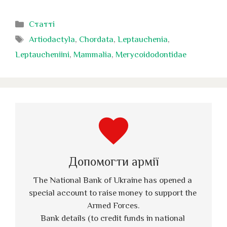
Категорії
Статті
Позначки
Artiodactyla
,
Chordata
,
Leptauchenia
,
Leptaucheniini
,
Mammalia
,
Merycoidodontidae
favorite
Допомогти армії
The National Bank of Ukraine has opened a 
special account to raise money to support the 
Armed Forces.
Bank details (to credit funds in national 