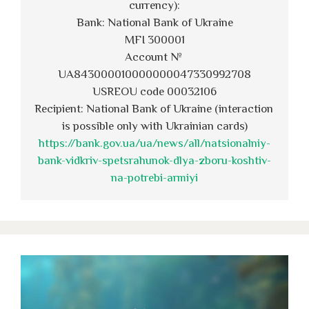
currency):
Bank: National Bank of Ukraine
MFI 300001
Account № 
UA843000010000000047330992708
USREOU code 00032106
Recipient: National Bank of Ukraine (interaction 
is possible only with Ukrainian cards)
https://bank.gov.ua/ua/news/all/natsionalniy-
bank-vidkriv-spetsrahunok-dlya-zboru-koshtiv-
na-potrebi-armiyi