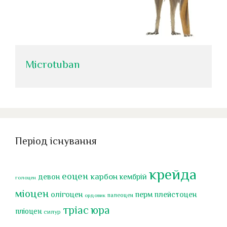
Microtuban
Період існування
крейда
еоцен
карбон
девон
кембрій
голоцен
міоцен
перм
олігоцен
плейстоцен
палеоцен
ордовик
тріас
юра
пліоцен
силур