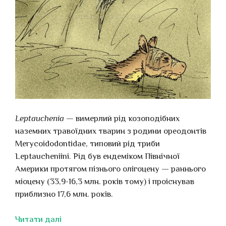
Leptauchenia
— вимерлий рід козоподібних
наземних травоїдних тварин з родини ореодонтів
Merycoidodontidae, типовий рід триби
Leptaucheniini. Рід був ендеміком Північної
Америки протягом пізнього олігоцену — раннього
міоцену (33,9-16,3 млн. років тому) і проіснував
приблизно 17,6 млн. років.
Читати далі