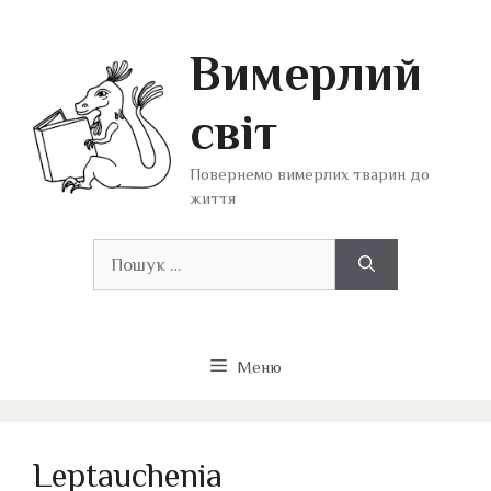
Перейти
до
Вимерлий
вмісту
світ
Повернемо вимерлих тварин до
життя
Пошук:
Меню
Leptauchenia