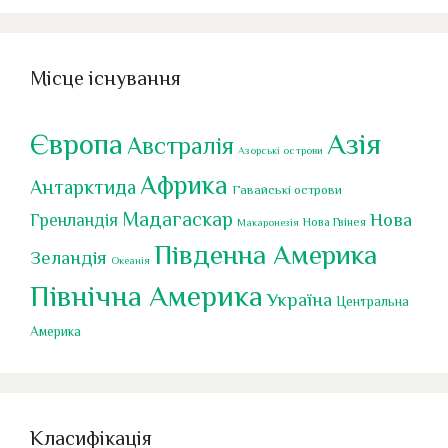
Місце існування
Європа
Азія
Австралія
Азорські острови
Африка
Антарктида
Гавайські острови
Мадагаскар
Нова
Гренландія
Нова Гвінея
Макаронезія
Південна Америка
Зеландія
Океанія
Північна Америка
Україна
Центральна
Америка
Класифікація