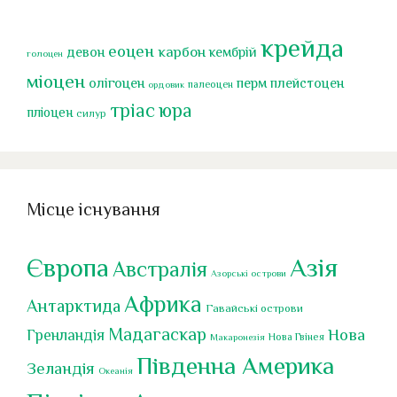
крейда
еоцен
карбон
девон
кембрій
голоцен
міоцен
перм
олігоцен
плейстоцен
палеоцен
ордовик
тріас
юра
пліоцен
силур
Місце існування
Європа
Азія
Австралія
Азорські острови
Африка
Антарктида
Гавайські острови
Мадагаскар
Нова
Гренландія
Нова Гвінея
Макаронезія
Південна Америка
Зеландія
Океанія