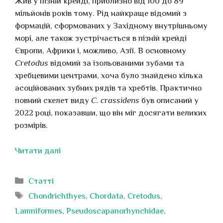
Жив у пізній крейді, приблизно від 100 до 89
мільйонів років тому. Рід найкраще відомий з
формацій, сформованих у Західному внутрішньому
морі, але також зустрічається в пізній крейді
Європи, Африки і, можливо, Азії. В основному
Cretodus
відомий за ізольованими зубами та
хребцевими центрами, хоча було знайдено кілька
асоційованих зубних рядів та хребтів. Практично
повний скелет виду
C. crassidens
був описаний у
2022 році, показавши, що він міг досягати великих
розмірів.
Читати далі
Категорії
Статті
Позначки
Chondrichthyes
,
Chordata
,
Cretodus
,
Lamniformes
,
Pseudoscapanorhynchidae
,