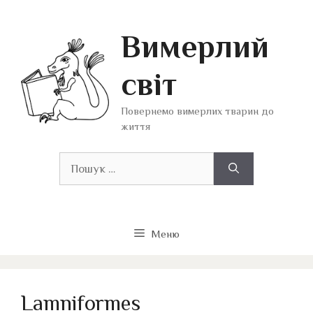
Перейти
до
Вимерлий
вмісту
світ
Повернемо вимерлих тварин до
життя
Пошук:
Меню
Lamniformes