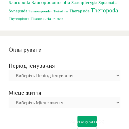
Sauropoda
Sauropodomorpha
Squamata
Sauropterygia
Theropoda
Synapsida
Therapsida
Temnospondyli
Testudines
Titanosauria
Thyreophora
Trilobita
Фільтрувати
Період існування
Місце життя
Застосувати
(2)