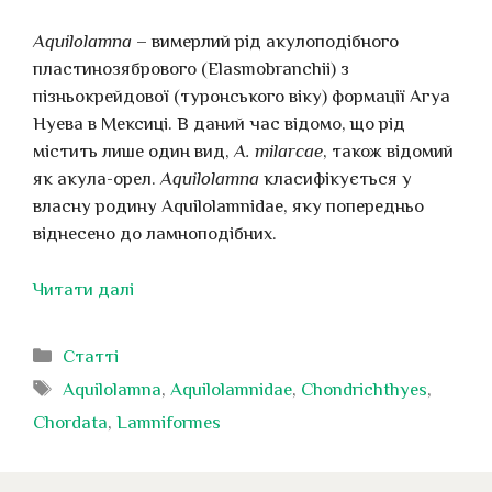
Aquilolamna
– вимерлий рід акулоподібного
пластинозябрового (Elasmobranchii) з
пізньокрейдової (туронського віку) формації Агуа
Нуева в Мексиці. В даний час відомо, що рід
містить лише один вид,
A. milarcae
, також відомий
як акула-орел.
Aquilolamna
класифікується у
власну родину Aquilolamnidae, яку попередньо
віднесено до ламноподібних.
Читати далі
Категорії
Статті
Позначки
Aquilolamna
,
Aquilolamnidae
,
Chondrichthyes
,
Chordata
,
Lamniformes