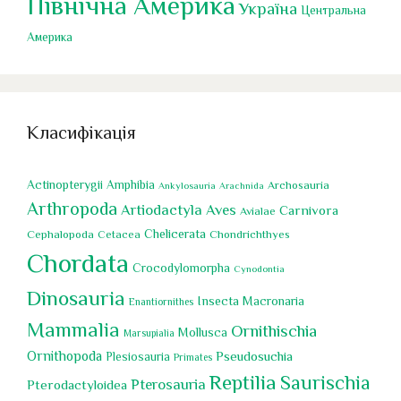
Північна Америка
Україна
Центральна
Америка
Класифікація
Actinopterygii
Amphibia
Archosauria
Ankylosauria
Arachnida
Arthropoda
Artiodactyla
Aves
Carnivora
Avialae
Chelicerata
Cephalopoda
Chondrichthyes
Cetacea
Chordata
Crocodylomorpha
Cynodontia
Dinosauria
Insecta
Macronaria
Enantiornithes
Mammalia
Ornithischia
Mollusca
Marsupialia
Ornithopoda
Pseudosuchia
Plesiosauria
Primates
Reptilia
Saurischia
Pterosauria
Pterodactyloidea