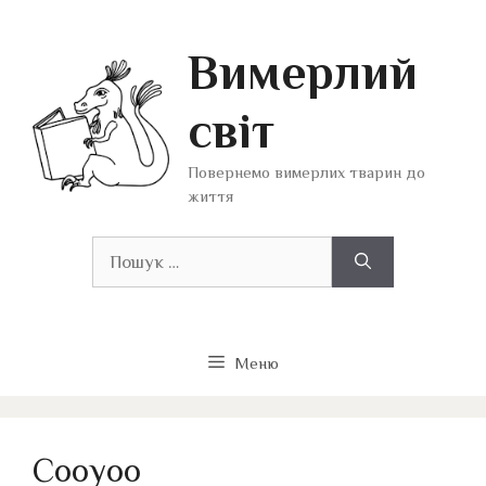
Перейти
до
Вимерлий
вмісту
світ
Повернемо вимерлих тварин до
життя
Пошук:
Меню
Cooyoo