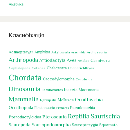
Америка
Класифікація
Actinopterygii
Amphibia
Archosauria
Ankylosauria
Arachnida
Arthropoda
Artiodactyla
Aves
Carnivora
Avialae
Chelicerata
Cephalopoda
Chondrichthyes
Cetacea
Chordata
Crocodylomorpha
Cynodontia
Dinosauria
Insecta
Macronaria
Enantiornithes
Mammalia
Ornithischia
Mollusca
Marsupialia
Ornithopoda
Pseudosuchia
Plesiosauria
Primates
Reptilia
Saurischia
Pterosauria
Pterodactyloidea
Sauropoda
Sauropodomorpha
Sauropterygia
Squamata