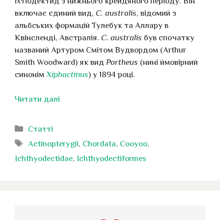
іхтіодектид з нижнього крейдяного періоду. Він
включає єдиний вид,
C. australis
, відомий з
альбських формацій Тулебук та Аллару в
Квінсленді, Австралія.
C. australis
був спочатку
названий Артуром Смітом Вудвордом (Arthur
Smith Woodward) як вид
Portheus
(нині ймовірний
синонім
Xiphactinus
) у 1894 році.
Читати далі
Категорії
Статті
Позначки
Actinopterygii
,
Chordata
,
Cooyoo
,
Ichthyodectidae
,
Ichthyodectiformes