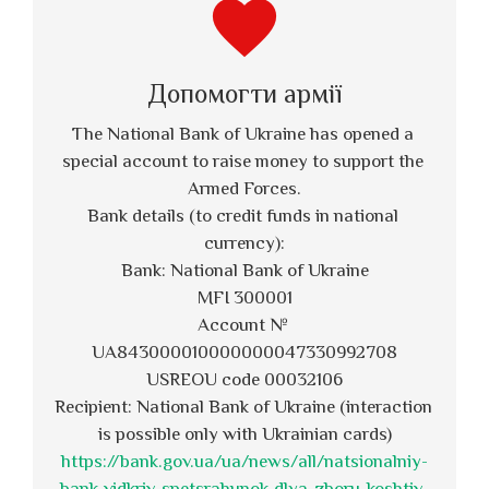
favorite
Допомогти армії
The National Bank of Ukraine has opened a 
special account to raise money to support the 
Armed Forces.
Bank details (to credit funds in national 
currency):
Bank: National Bank of Ukraine
MFI 300001
Account № 
UA843000010000000047330992708
USREOU code 00032106
Recipient: National Bank of Ukraine (interaction 
is possible only with Ukrainian cards)
https://bank.gov.ua/ua/news/all/natsionalniy-
bank-vidkriv-spetsrahunok-dlya-zboru-koshtiv-