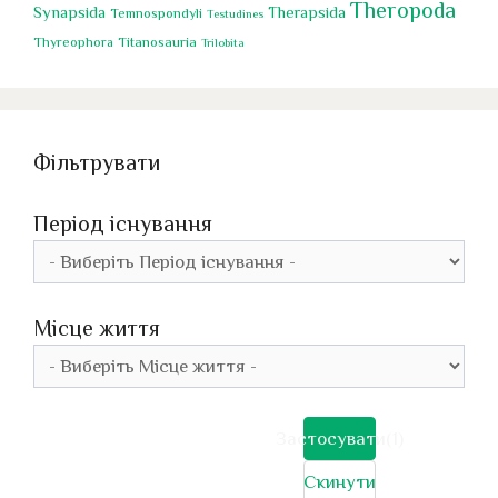
Theropoda
Synapsida
Therapsida
Temnospondyli
Testudines
Titanosauria
Thyreophora
Trilobita
Фільтрувати
Період існування
Місце життя
Застосувати
(1)
Скинути