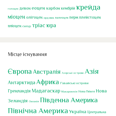
крейда
еоцен
карбон
девон
кембрій
голоцен
міоцен
перм
олігоцен
плейстоцен
палеоцен
ордовик
тріас
юра
пліоцен
силур
Місце існування
Європа
Азія
Австралія
Азорські острови
Африка
Антарктида
Гавайські острови
Мадагаскар
Нова
Гренландія
Нова Гвінея
Макаронезія
Південна Америка
Зеландія
Океанія
Північна Америка
Україна
Центральна