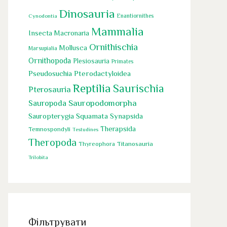
Dinosauria
Cynodontia
Enantiornithes
Mammalia
Insecta
Macronaria
Ornithischia
Mollusca
Marsupialia
Ornithopoda
Plesiosauria
Primates
Pseudosuchia
Pterodactyloidea
Reptilia
Saurischia
Pterosauria
Sauropoda
Sauropodomorpha
Sauropterygia
Squamata
Synapsida
Therapsida
Temnospondyli
Testudines
Theropoda
Titanosauria
Thyreophora
Trilobita
Фільтрувати