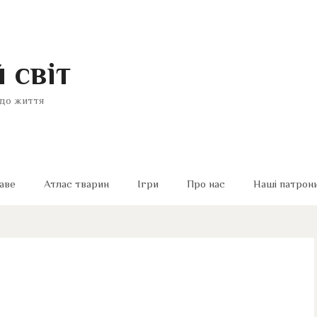
 світ
до життя
аве
Атлас тварин
Ігри
Про нас
Наші патрон