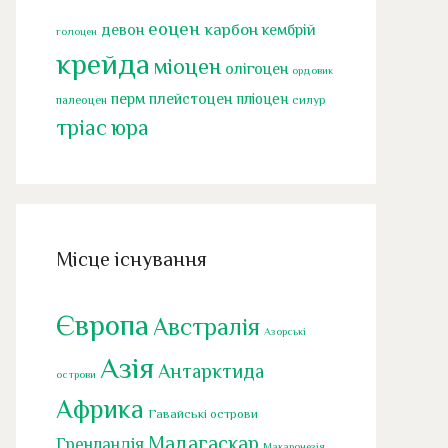
еоцен
карбон
девон
кембрій
голоцен
крейда
міоцен
олігоцен
ордовик
перм
плейстоцен
пліоцен
палеоцен
силур
тріас
юра
Місце існування
Європа
Австралія
Азорські
Азія
Антарктида
острови
Африка
Гавайські острови
Мадагаскар
Гренландія
Макаронезія