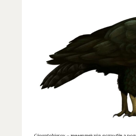
Gigantohierax
– вимерлий рід яструбів з роди