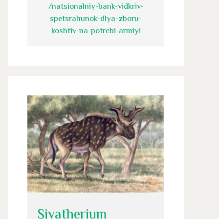
/natsionalniy-bank-vidkriv-
spetsrahunok-dlya-zboru-
koshtiv-na-potrebi-armiyi
Sivatherium