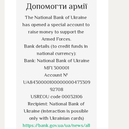
Допомогти армії
The National Bank of Ukraine 
has opened a special account to 
raise money to support the 
Armed Forces.
Bank details (to credit funds in 
national currency):
Bank: National Bank of Ukraine
MFI 300001
Account № 
UA8430000100000000473309
92708
USREOU code 00032106
Recipient: National Bank of 
Ukraine (interaction is possible 
only with Ukrainian cards)
https://bank.gov.ua/ua/news/all