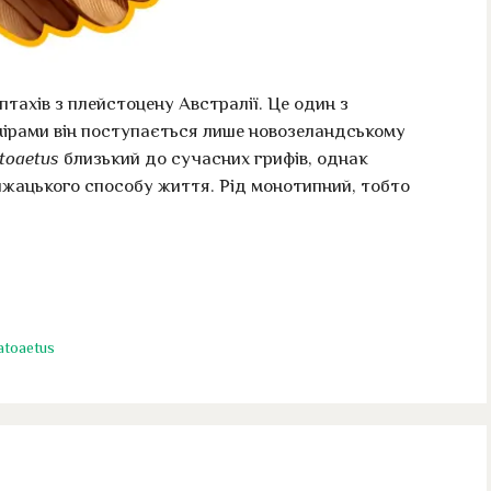
тахів з плейстоцену Австралії. Це один з
змірами він поступається лише новозеландському
toaetus
близький до сучасних грифів, однак
ижацького способу життя. Рід монотипний, тобто
toaetus