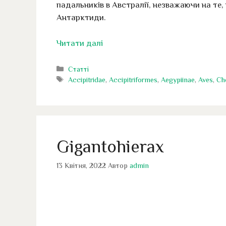
падальників в Австралії, незважаючи на те, 
Антарктиди.
Читати далі
Категорії
Статті
Позначки
Accipitridae
,
Accipitriformes
,
Aegypiinae
,
Aves
,
Ch
Gigantohierax
13 Квітня, 2022
Автор
admin