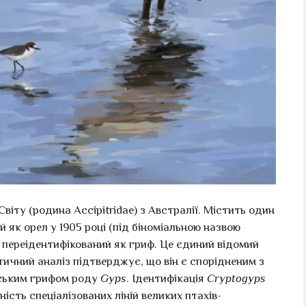
віту (родина Accipitridae) з Австралії. Містить один
й як орел у 1905 році (під біноміальною назвою
ув переідентифікований як гриф. Це єдиний відомий
тичний аналіз підтверджує, що він є спорідненим з
ським грифом роду
Gyps
. Ідентифікація
Cryptogyps
ість спеціалізованих ліній великих птахів-