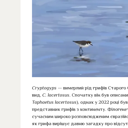
Cryptogyps
— вимерлий рід грифів Старого С
вид,
C. lacertosus
. Спочатку він був описани
Taphaetus lacertosus
), однак у 2022 році б
представник грифів з континенту. Філогене
сучасним широко розповсюдженим євразій
як грифа вирішує давню загадку про відсутн