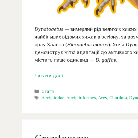
Dynatoaetus
— вимерлий рід великих хижих п
найбільших відомих хижаків регіону, за ро
орлу Хааста (
Hieraaetus moorei
). Хоча
Dyna
демонструє чіткі адаптації до активного х
містить лише один вид —
D. gaffae
.
Читати далі
Категорії
Статті
Позначки
Accipitridae
,
Accipitriformes
,
Aves
,
Chordata
,
Dyna