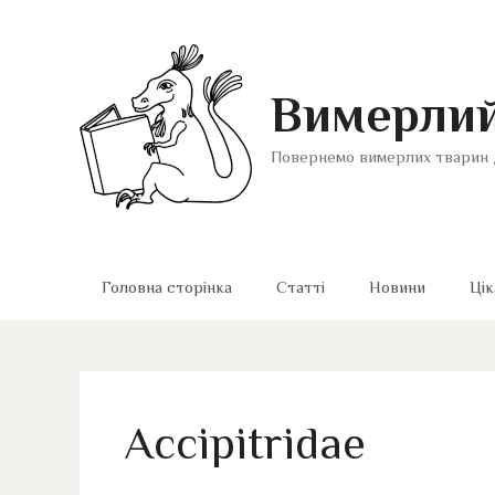
Перейти
до
вмісту
Вимерлий
Повернемо вимерлих тварин 
Головна сторінка
Статті
Новини
Цік
Accipitridae