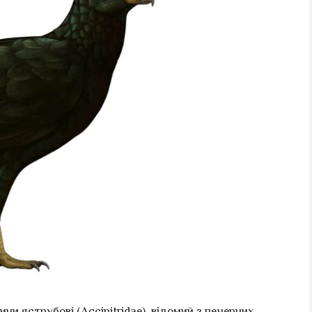
ни яструбові (Accipitridae), відомий з печерних