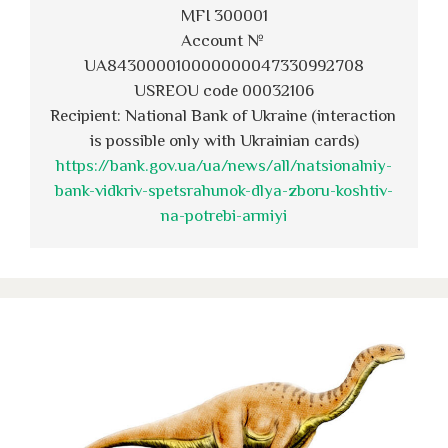
MFI 300001
Account № 
UA843000010000000047330992708
USREOU code 00032106
Recipient: National Bank of Ukraine (interaction 
is possible only with Ukrainian cards)
https://bank.gov.ua/ua/news/all/natsionalniy-
bank-vidkriv-spetsrahunok-dlya-zboru-koshtiv-
na-potrebi-armiyi