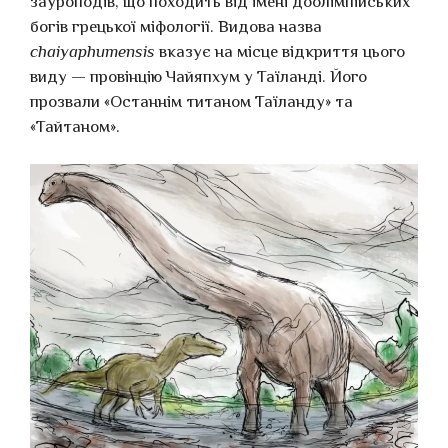
зауроподів, що походить від імені доолімпійських
богів грецької міфології. Видова назва
chaiyaphumensis
вказує на місце відкриття цього
виду — провінцію Чайяпхум у Таїланді. Його
прозвали «Останнім титаном Таїланду» та
«Тайтаном».