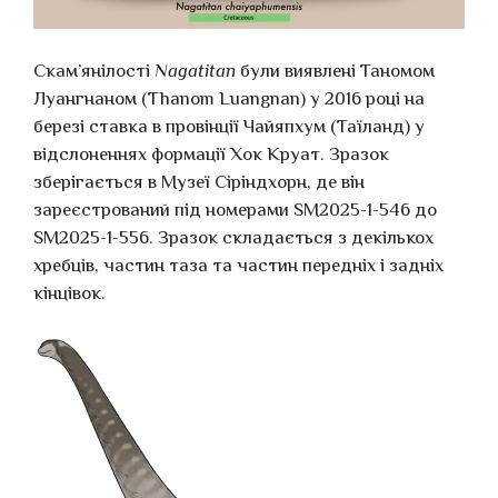
Скам’янілості
Nagatitan
були виявлені Таномом
Луангнаном (Thanom Luangnan) у 2016 році на
березі ставка в провінції Чайяпхум (Таїланд) у
відслоненнях формації Хок Круат. Зразок
зберігається в Музеї Сіріндхорн, де він
зареєстрований під номерами SM2025-1-546 до
SM2025-1-556. Зразок складається з декількох
хребців, частин таза та частин передніх і задніх
кінцівок.