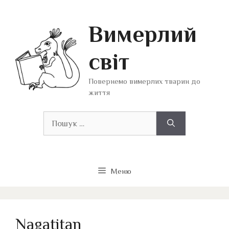
Перейти
до
Вимерлий
вмісту
світ
Повернемо вимерлих тварин до
життя
Пошук:
Меню
Nagatitan