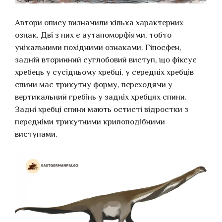
Автори опису визначили кілька характерних
ознак. Дві з них є аутапоморфіями, тобто
унікальними похідними ознаками. Гіпосфен,
задній вторинний суглобовий виступ, що фіксує
хребець у сусідньому хребці, у середніх хребців
спини має трикутну форму, переходячи у
вертикальний гребінь у задніх хребцях спини.
Задні хребці спини мають остисті відростки з
передніми трикутними крилоподібними
виступами.