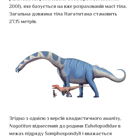
2001), яке базується на вже розрахованій масі тіла.
Загальна довжина тіла Нагатитана становить
27,15 метрів.
Згідно з однією з версій кладистичного аналізу,
Nagatitan
віднесений до родини Euhelopodidae в
межах підряду Somphospondyli і вважається