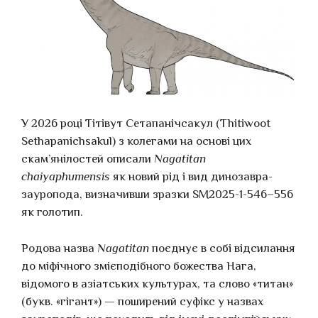
У 2026 році Тітівут Сетапанічсакул (Thitiwoot
Sethapanichsakul) з колегами на основі цих
скам’янілостей описали
Nagatitan
chaiyaphumensis
як новий рід і вид динозавра-
зауропода, визначивши зразки SM2025-1-546–556
як голотип.
Родова назва
Nagatitan
поєднує в собі відсилання
до міфічного змієподібного божества Нага,
відомого в азіатських культурах, та слово «титан»
(букв. «гігант») — поширений суфікс у назвах