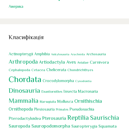
Америка
Класифікація
Actinopterygii
Amphibia
Archosauria
Ankylosauria
Arachnida
Arthropoda
Artiodactyla
Aves
Carnivora
Avialae
Chelicerata
Cephalopoda
Chondrichthyes
Cetacea
Chordata
Crocodylomorpha
Cynodontia
Dinosauria
Insecta
Macronaria
Enantiornithes
Mammalia
Ornithischia
Mollusca
Marsupialia
Ornithopoda
Pseudosuchia
Plesiosauria
Primates
Reptilia
Saurischia
Pterosauria
Pterodactyloidea
Sauropoda
Sauropodomorpha
Squamata
Sauropterygia