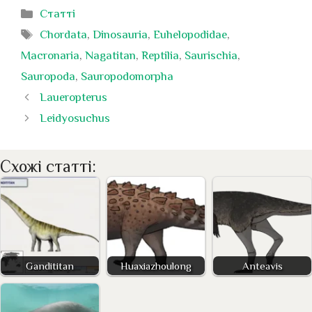
Категорії
Статті
Позначки
Chordata
,
Dinosauria
,
Euhelopodidae
,
Macronaria
,
Nagatitan
,
Reptilia
,
Saurischia
,
Sauropoda
,
Sauropodomorpha
Laueropterus
Leidyosuchus
Схожі статті:
Gandititan
Huaxiazhoulong
Anteavis