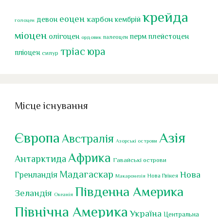
крейда
еоцен
карбон
девон
кембрій
голоцен
міоцен
перм
олігоцен
плейстоцен
палеоцен
ордовик
тріас
юра
пліоцен
силур
Місце існування
Європа
Азія
Австралія
Азорські острови
Африка
Антарктида
Гавайські острови
Мадагаскар
Нова
Гренландія
Нова Гвінея
Макаронезія
Південна Америка
Зеландія
Океанія
Північна Америка
Україна
Центральна