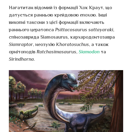
Нагатитан відомий із формації Хок Краут, що
датується ранньою крейдовою епохою. Інші
викопні таксони з цієї формації включають
раннього цератопса
Psittacosaurus sattayaraki
,
спінозаврида Siamosaurus, кархародонтозавра
Siamraptor
, неозухію
Khoratosuchus
, а також
орнітоподів
Ratchasimasaurus
,
Siamodon
та
Sirindhorna
.