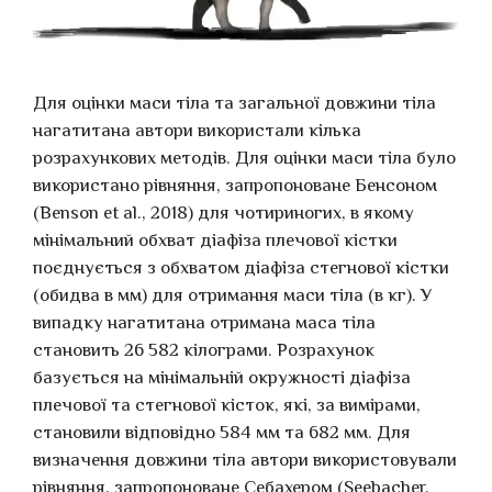
Для оцінки маси тіла та загальної довжини тіла
нагатитана автори використали кілька
розрахункових методів. Для оцінки маси тіла було
використано рівняння, запропоноване Бенсоном
(Benson et al., 2018) для чотириногих, в якому
мінімальний обхват діафіза плечової кістки
поєднується з обхватом діафіза стегнової кістки
(обидва в мм) для отримання маси тіла (в кг). У
випадку нагатитана отримана маса тіла
становить 26 582 кілограми. Розрахунок
базується на мінімальній окружності діафіза
плечової та стегнової кісток, які, за вимірами,
становили відповідно 584 мм та 682 мм. Для
визначення довжини тіла автори використовували
рівняння, запропоноване Себахером (Seebacher,