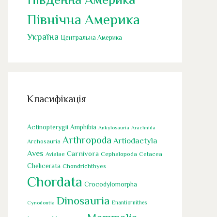
Північна Америка
Україна
Центральна Америка
Класифікація
Actinopterygii
Amphibia
Ankylosauria
Arachnida
Arthropoda
Artiodactyla
Archosauria
Aves
Carnivora
Cephalopoda
Avialae
Cetacea
Chelicerata
Chondrichthyes
Chordata
Crocodylomorpha
Dinosauria
Cynodontia
Enantiornithes