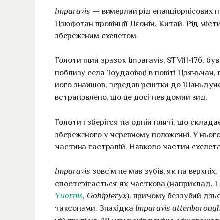
Imparavis
— вимерлий рід енанціорнісових пт
Цзюфотан провінції Ляонін, Китай. Рід міст
збереженим скелетом.
Голотипний зразок Imparavis, STM11-176, б
поблизу села Тоудаоінці в повіті Цзяньчан,
його знайшов, передав рештки до Шаньдунс
встрановлено, що це досі невідомий вид.
Голотип зберігся на одній плиті, що склада
збереженого у черевному положенні. У нього
частина гастралій. Навколо частин скелета 
Imparavis
зовсім не мав зубів, як на верхніх,
спостерігається як часткова (наприклад, Lo
Yuornis
,
Gobipteryx
), причому беззубий дз
таксонами. Знахідка
Imparavis attenborough