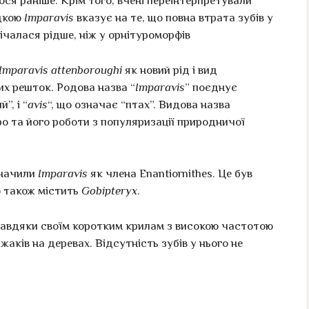
лося раніше. Крім того, вчені переінтерпретували
ідкою
Imparavis
вказує на те, що повна втрата зубів у
річалася рідше, ніж у орнітуроморфів
Imparavis attenboroughi
як новий рід і вид
них решток. Родова назва “
Imparavis
” поєднує
”, і “
avis
“, що означає “птах”. Видова назва
о та його роботи з популяризації природничої
значили
Imparavis
як члена Enantiornithes. Це був
о також містить
Gobipteryx
.
а завдяки своїм коротким крилам з високою частотою
ижаків на деревах. Відсутність зубів у нього не