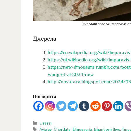
Типовий зразок
Imparavis a
Джерела
https://en.wikipedia.org/wiki/Imparavis
https://nl.wikipedia.org/wiki/Imparavis
https://new-dinosaurs.tumblr.com/po
wang-et-al-2024-new
http://novataxa.blogspot.com/2024/03
Поширити
Категорії
Статті
Позначки
Avialae
,
Chordata
,
Dinosauria
,
Enantiornithes
,
Impa