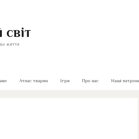
 світ
до життя
аве
Атлас тварин
Ігри
Про нас
Наші патрон