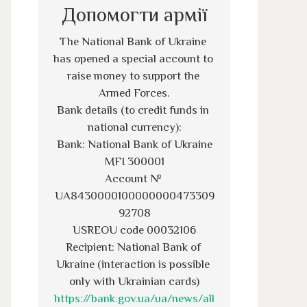
Допомогти армії
The National Bank of Ukraine 
has opened a special account to 
raise money to support the 
Armed Forces.
Bank details (to credit funds in 
national currency):
Bank: National Bank of Ukraine
MFI 300001
Account № 
UA8430000100000000473309
92708
USREOU code 00032106
Recipient: National Bank of 
Ukraine (interaction is possible 
only with Ukrainian cards)
https://bank.gov.ua/ua/news/all