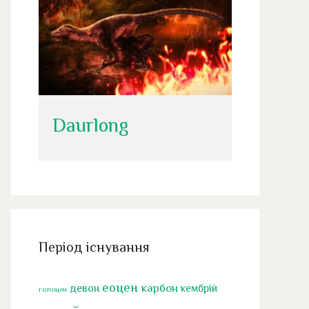
Daurlong
Період існування
еоцен
карбон
девон
кембрій
голоцен