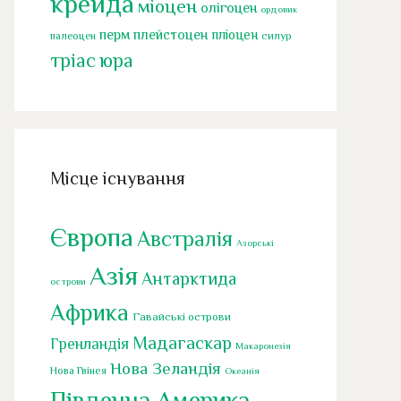
крейда
міоцен
олігоцен
ордовик
перм
плейстоцен
пліоцен
палеоцен
силур
тріас
юра
Місце існування
Європа
Австралія
Азорські
Азія
Антарктида
острови
Африка
Гавайські острови
Мадагаскар
Гренландія
Макаронезія
Нова Зеландія
Нова Гвінея
Океанія
Південна Америка