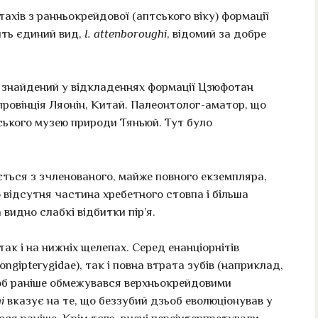
ахів з ранньокрейдової (аптського віку) формації
ить єдиний вид,
I. attenboroughi
, відомий за добре
ув знайдений у відкладеннях формації Цзюфотан
 провінція Ляонін, Китай. Палеонтолог-аматор, що
ького музею природи Тяньюй. Тут було
ється з зчленованого, майже повного екземпляра,
 відсутня частина хребетного стовпа і більша
видно слабкі відбитки пір’я.
 так і на нижніх щелепах. Серед енанціорнітів
ngipterygidae), так і повна втрата зубів (наприклад,
ьоб раніше обмежувався верхньокрейдовими
i
вказує на те, що беззубий дзьоб еволюціонував у