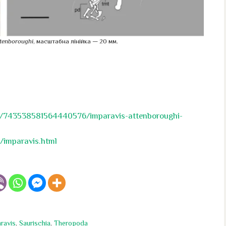
ttenboroughi
, масштабна лінійка — 20 мм.
st/743538581564440576/imparavis-attenboroughi-
/imparavis.html
ravis
,
Saurischia
,
Theropoda