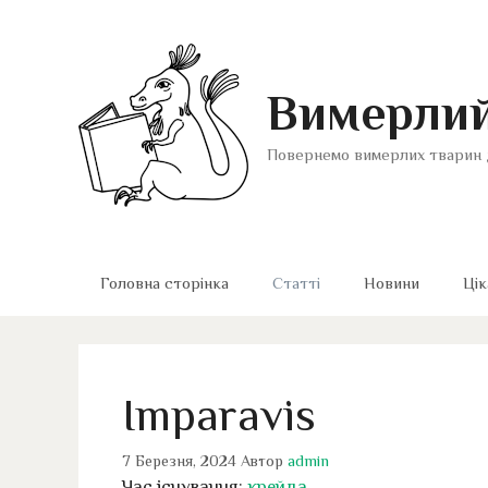
Перейти
до
вмісту
Вимерлий
Повернемо вимерлих тварин 
Головна сторінка
Статті
Новини
Цік
Imparavis
7 Березня, 2024
Автор
admin
Час існування:
крейда