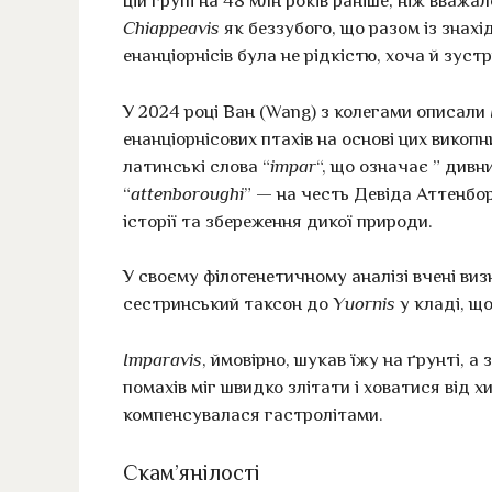
цій групі на 48 млн років раніше, ніж вважа
Chiappeavis
як беззубого, що разом із знах
енанціорнісів була не рідкістю, хоча й зуст
У 2024 році Ван (Wang) з колегами описали
енанціорнісових птахів на основі цих викоп
латинські слова “
impar
“, що означає ” дивний
“
attenboroughi
” — на честь Девіда Аттенбор
історії та збереження дикої природи.
У своєму філогенетичному аналізі вчені ви
сестринський таксон до
Yuornis
у кладі, щ
Imparavis
, ймовірно, шукав їжу на ґрунті, 
помахів міг швидко злітати і ховатися від х
компенсувалася гастролітами.
Скам’янілості