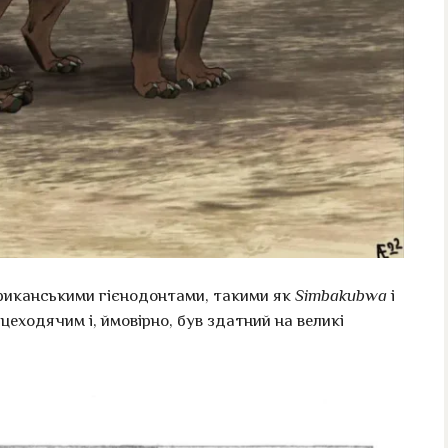
фриканськими гієнодонтами, такими як
Simbakubwa
і
ьцеходячим і, ймовірно, був здатний на великі