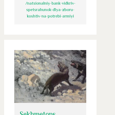
/natsionalniy-bank-vidkriv-
spetsrahunok-dlya-zboru-
koshtiv-na-potrebi-armiyi
Sekhmetops