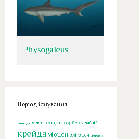
Physogaleus
Період існування
еоцен
карбон
девон
кембрій
голоцен
крейда
міоцен
олігоцен
ордовик