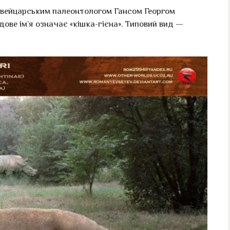
 швейцарським палеонтологом Гансом Георгом
одове ім’я означає «кішка-гієна». Типовий вид —