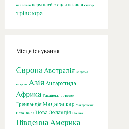
перм
плейстоцен
пліоцен
палеоцен
силур
тріас
юра
Місце існування
Європа
Австралія
Азорські
Азія
Антарктида
острови
Африка
Гавайські острови
Мадагаскар
Гренландія
Макаронезія
Нова Зеландія
Нова Гвінея
Океанія
Південна Америка