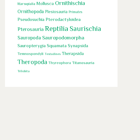
Ornithischia
Mollusca
Marsupialia
Ornithopoda
Plesiosauria
Primates
Pseudosuchia
Pterodactyloidea
Reptilia
Saurischia
Pterosauria
Sauropoda
Sauropodomorpha
Squamata
Sauropterygia
Synapsida
Therapsida
Temnospondyli
Testudines
Theropoda
Titanosauria
Thyreophora
Trilobita