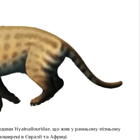
дини Hyainailouridae, що жив у ранньому-пізньому
оширені в Євразії та Африці.