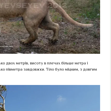
о двох метрів, висоту в плечах більше метра і
ько півметра завдовжки. Тіло було міцним, з довгим