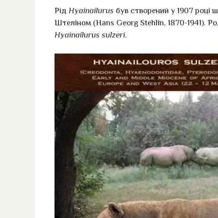
Рід
Hyainailurus
був створений у 1907 році
Штеліном (Hans Georg Stehlin, 1870-1941). Р
Hyainailurus sulzeri
.