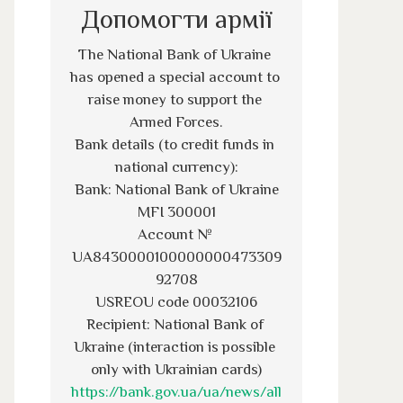
Допомогти армії
The National Bank of Ukraine 
has opened a special account to 
raise money to support the 
Armed Forces.
Bank details (to credit funds in 
national currency):
Bank: National Bank of Ukraine
MFI 300001
Account № 
UA8430000100000000473309
92708
USREOU code 00032106
Recipient: National Bank of 
Ukraine (interaction is possible 
only with Ukrainian cards)
https://bank.gov.ua/ua/news/all