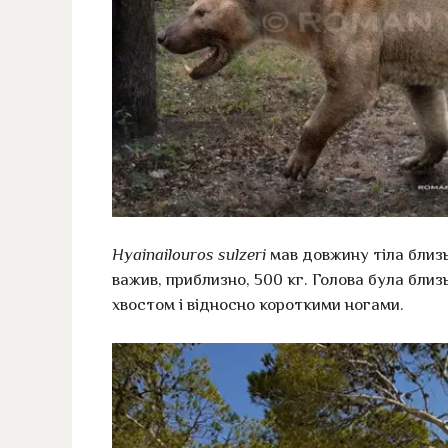
Hyainailouros sulzeri
мав довжину тіла близьк
важив, приблизно, 500 кг. Голова була близ
хвостом і відносно короткими ногами.