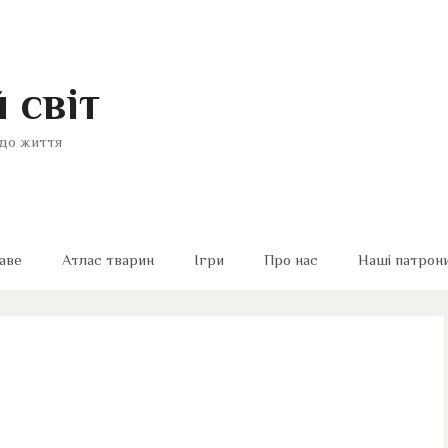
 світ
до життя
аве
Атлас тварин
Ігри
Про нас
Наші патрон