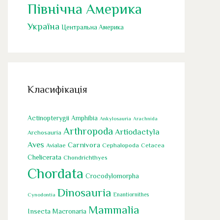
Північна Америка
Україна
Центральна Америка
Класифікація
Actinopterygii
Amphibia
Ankylosauria
Arachnida
Arthropoda
Artiodactyla
Archosauria
Aves
Carnivora
Cephalopoda
Avialae
Cetacea
Chelicerata
Chondrichthyes
Chordata
Crocodylomorpha
Dinosauria
Cynodontia
Enantiornithes
Mammalia
Insecta
Macronaria