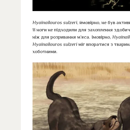
Hyainailouros sulzeri
, ймовірно, не був акт
її ноги не підходили для захоплення здобич
ніж для розривання м’яса. Імовірно,
Hyainail
Hyainailouros sulzeri
міг впоратися з тварина
хоботними.