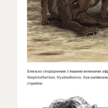
Близько споріднений з іншими великими а
Megistotherium
,
Hyainailouros
, був напівпал
стрибки.