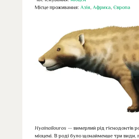
Місце проживання:
Азія
,
Африка
,
Європа
Hyainailouros
— вимерлий рід гієнодонтів ро
міоцені. В роді було щонайменше три види, п