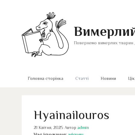
Перейти
до
вмісту
Вимерлий
Повернемо вимерлих тварин 
Головна сторінка
Статті
Новини
Цік
Hyainailouros
21 Квітня, 2025
Автор
admin
Час існування:
міоцен