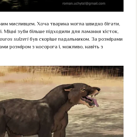
ивним мисливцем. Хоча тварина могла швидко бігати,
і. Міцні зуби більше підходили для ламання кісток,
ouros sulzeri
був скоріше падальником. За розмірами
ми розміром з носорога і, можливо, навіть з