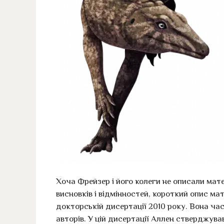
Хоча Фрейзер і його колеги не описали мате
висновків і відмінностей, короткий опис мате
докторській дисертації 2010 року. Вона ч
авторів. У цій дисертації Аллен стверджув