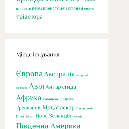
перм
плейстоцен
пліоцен
палеоцен
силур
тріас
юра
Місце існування
Європа
Австралія
Азорські
Азія
Антарктида
острови
Африка
Гавайські острови
Мадагаскар
Гренландія
Макаронезія
Нова Зеландія
Нова Гвінея
Океанія
Південна Америка