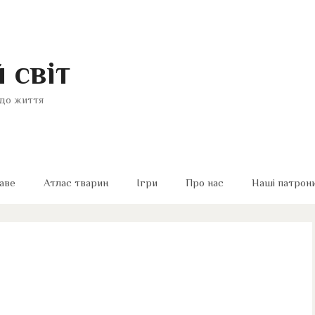
 світ
до життя
аве
Атлас тварин
Ігри
Про нас
Наші патрон