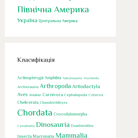
Північна Америка
Україна
Центральна Америка
Класифікація
Actinopterygii
Amphibia
Ankylosauria
Arachnida
Arthropoda
Artiodactyla
Archosauria
Aves
Carnivora
Cephalopoda
Avialae
Cetacea
Chelicerata
Chondrichthyes
Chordata
Crocodylomorpha
Dinosauria
Cynodontia
Enantiornithes
Mammalia
Insecta
Macronaria