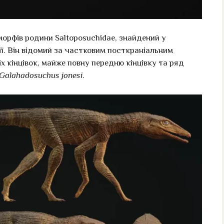
орфів родини Saltoposuchidae, знайдений у
ї. Він відомий за частковим посткраніальним
 кінцівок, майже повну передню кінцівку та ряд
Galahadosuchus jonesi
.