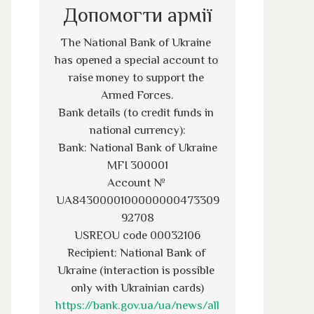
Допомогти армії
The National Bank of Ukraine 
has opened a special account to 
raise money to support the 
Armed Forces.
Bank details (to credit funds in 
national currency):
Bank: National Bank of Ukraine
MFI 300001
Account № 
UA8430000100000000473309
92708
USREOU code 00032106
Recipient: National Bank of 
Ukraine (interaction is possible 
only with Ukrainian cards)
https://bank.gov.ua/ua/news/all