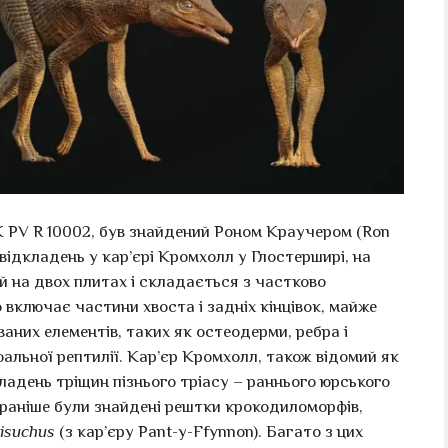
 PV R 10002, був знайдений Роном Краучером (Ron
х відкладень у кар’єрі Кромхолл у Глостерширі, на
й на двох плитах і складається з частково
 включає частини хвоста і задніх кінцівок, майже
ваних елементів, таких як остеодерми, ребра і
альної рептилії. Кар’єр Кромхолл, також відомий як
кладень тріщин пізнього тріасу – раннього юрського
е раніше були знайдені рештки крокодиломорфів,
risuchus
(з кар’єру Pant-y-Ffynnon). Багато з цих