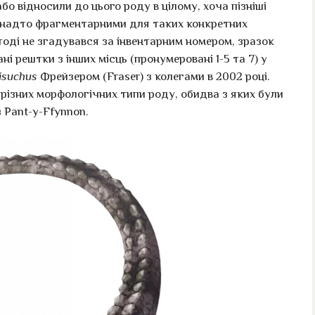
бо відносили до цього роду в цілому, хоча пізніші
анадто фрагментарними для таких конкретних
тоді не згадувався за інвентарним номером, зразок
і рештки з інших місць (пронумеровані 1-5 та 7) у
isuchus
Фрейзером (Fraser) з колегами в 2002 році.
різних морфологічних типи роду, обидва з яких були
з Pant-y-Ffynnon.