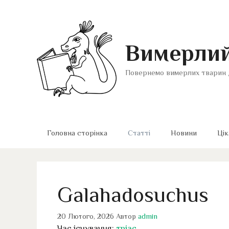
Перейти
до
вмісту
Вимерлий
Повернемо вимерлих тварин 
Головна сторінка
Статті
Новини
Цік
Galahadosuchus
20 Лютого, 2026
Автор
admin
Час існування:
тріас