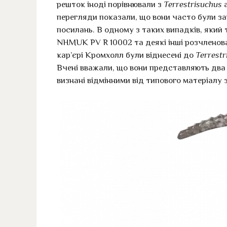
решток іноді порівнювали з
Terrestrisuchus
а
перегляди показали, що вони часто були з
посилань. В одному з таких випадків, який 
NHMUK PV R 10002 та деякі інші розчленован
кар’єрі Кромхолл були віднесені до
Terrestr
Вчені вважали, що вони представляють два 
визнані відмінними від типового матеріалу 