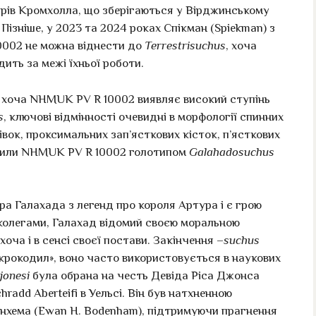
’єрів Кромхолла, що зберігаються у Вірджинському
Пізніше, у 2023 та 2024 роках Спікман (Spiekman) з
002 не можна віднести до
Terrestrisuchus
, хоча
ить за межі їхньої роботи.
о хоча NHMUK PV R 10002 виявляє високий ступінь
s
, ключові відмінності очевидні в морфології спинних
цівок, проксимальних зап’ясткових кісток, п’ясткових
начили NHMUK PV R 10002 голотипом
Galahadosuchus
ера Галахада з легенд про короля Артура і є грою
 колегами, Галахад відомий своєю моральною
оча і в сенсі своєї постави. Закінчення –
suchus
«крокодил», воно часто використовується в наукових
jonesi
була обрана на честь Девіда Ріса Джонса
hradd Aberteifi в Уельсі. Він був натхненною
нхема (Ewan H. Bodenham), підтримуючи прагнення