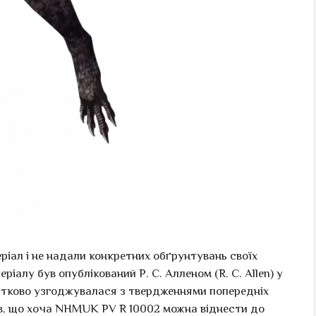
ріал і не надали конкретних обґрунтувань своїх
ріалу був опублікований Р. С. Алленом (R. C. Allen) у
астково узгоджувалася з твердженнями попередніх
ав, що хоча NHMUK PV R 10002 можна віднести до