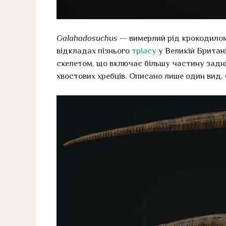
Galahadosuchus
— вимерлий рід крокодилом
відкладах пізнього
тріасу
у Великій Британі
скелетом, що включає більшу частину задніх
хвостових хребців. Описано лише один вид,