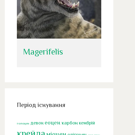
Magerifelis
Період існування
еоцен
карбон
девон
кембрій
голоцен
крейда
міоцен
олігоцен
ордовик