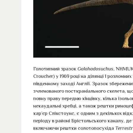
Голотипний зразок
Galahadosuchus
, NHMUK
Croucher) у 1969 році на ділянці 1 розломни
південному заході Англії. Зразок збережени
зчленованого посткраніального скелета, що
повну праву передню кінцівку, кілька ізольо
некаудальні хребці, а також рештки риноцеф
кар’єр Слікстоунс, є одним з декількох від
періоду в районі Брістольського каналу, д
включаючи рештки солотопосухіда
Terrest