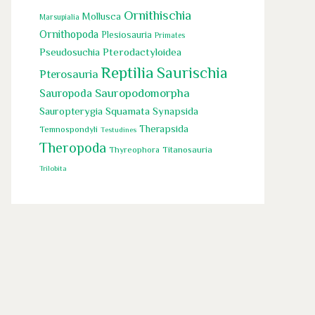
Ornithischia
Mollusca
Marsupialia
Ornithopoda
Plesiosauria
Primates
Pseudosuchia
Pterodactyloidea
Reptilia
Saurischia
Pterosauria
Sauropoda
Sauropodomorpha
Squamata
Sauropterygia
Synapsida
Therapsida
Temnospondyli
Testudines
Theropoda
Titanosauria
Thyreophora
Trilobita