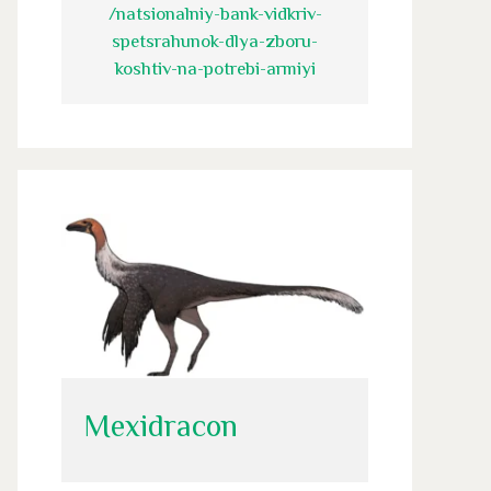
/natsionalniy-bank-vidkriv-
spetsrahunok-dlya-zboru-
koshtiv-na-potrebi-armiyi
Mexidracon