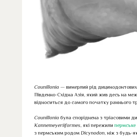
Counillonia
— вимерлий рід дицинодонтових 
Південно-Східна Азія, який жив десь на межі
відноситься до самого початку раннього тр
Counillonia
була споріднена з тріасовими д
Kannemeyeriiformes
, які пережили
пермське
з пермським родом
Dicynodon
, ніж з будь-я