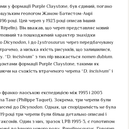
 у формації Purple Claystone, був єдиний, погано
анцузьким геологом Жаном-Батистом-Анрі
1896 році. Цей череп у 1923 році описав інший
Répelin). Він вважав, що череп представляє новий
Неповний та пошкоджений характер знахідки
до
Dicynodon
, і до
Lystrosaurus
через передбачувану
трачено, а низька якість рисунків, що залишилися,
. “D. incisivum” з тих пір вважається
nomen dubium
.
онтами формації Purple Claystone, такими як
жаючи на схожість втраченого черепа “
D. incisivum
” і
 франко-лаоською експедицією між 1993 і 2003
а Таке (Philippe Taquet). Зокрема, три черепи були
днесені до
Dicynodon
. Однак, ця спорідненість не була
19 році три черепи були більш детально описані і
аксонів. Один з них, зразок LPB 1993-3, є голотипом
есені до іншого нового роду,
Repelinosaurus
. Голотип