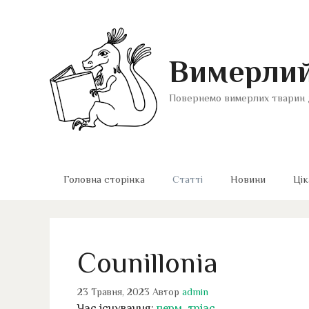
Перейти
до
вмісту
Вимерлий
Повернемо вимерлих тварин 
Головна сторінка
Статті
Новини
Цік
Counillonia
23 Травня, 2023
Автор
admin
Час існування:
перм
,
тріас