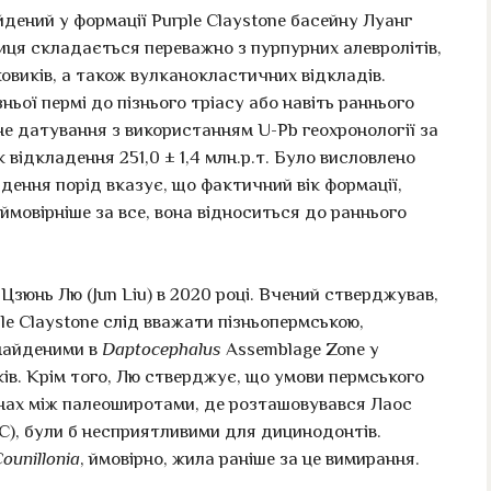
айдений у формації Purple Claystone басейну Луанг
иця складається переважно з пурпурних алевролітів,
овиків, а також вулканокластичних відкладів.
ньої пермі до пізнього тріасу або навіть раннього
е датування з використанням U-Pb геохронології за
відкладення 251,0 ± 1,4 млн.р.т. Було висловлено
дення порід вказує, що фактичний вік формації,
 ймовірніше за все, вона відноситься до раннього
Цзюнь Лю (Jun Liu) в 2020 році. Вчений стверджував,
le Claystone слід вважати пізньопермською,
найденими в
Daptocephalus
Assemblage Zone у
ків. Крім того, Лю стверджує, що умови пермського
онах між палеоширотами, де розташовувався Лаос
C), були б несприятливими для дицинодонтів.
ounillonia
, ймовірно, жила раніше за це вимирання.