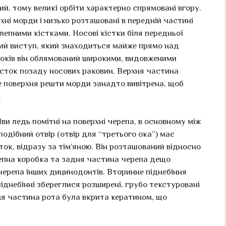
, тому великі орбіти характерно спрямовані вгору.
рхні морди і низько розташовані в передній частині
епними кістками. Носові кістки біля передньої
ий виступ, який знаходиться майже прямо над
боків він облямований широкими, видовженими
істок позаду носових раковин. Верхня частина
е поверхня решти морди занадто вивітрена, щоб
.
и ледь помітні на поверхні черепа, в основному між
одібний отвір (отвір для “третього ока”) має
ток, відразу за тім’яною. Він розташований відносно
репна коробка та задня частина черепа дещо
 черепа інших дицинодонтів. Вторинне піднебіння
іднебінні збереглися розширені, грубо текстуровані
ня частина рота була вкрита кератином, що