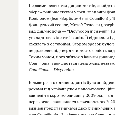
Першими рештками дицинодонтів, знайденими
збережений частковий череп, згаданий фр
Конілоном (Jean-Baptiste-Henri Counillon) у 
французький геолог, Жозеф Репелен (Joseph 
вид дицинодона — “Dicynodon incisivum”. 
ускладнював ідентифікацію. Її відносили і 
схожість з останніми. Згодом зразок було в
не дозволяє підтвердити достовірність виду
Таким чином, його зв’язок з іншими дицинод
Counillonia, залишається невідомим, незва
Counillonia
з
Dicynodon
.
Більше решток дицинодонтів було знайдено
роками під керівництвом палеонтолога Філіп
вивчені та коротко описані у 2009 році і ві
перевірена і залишилася невизначеною. У 20
визнані представниками двох різних нових т
для
Counillonia
. Два інших черепа були відн