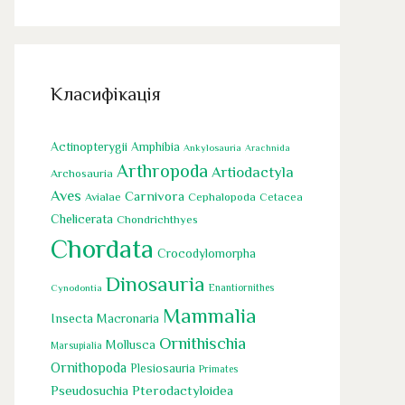
Класифікація
Actinopterygii
Amphibia
Ankylosauria
Arachnida
Arthropoda
Artiodactyla
Archosauria
Aves
Carnivora
Cephalopoda
Avialae
Cetacea
Chelicerata
Chondrichthyes
Chordata
Crocodylomorpha
Dinosauria
Cynodontia
Enantiornithes
Mammalia
Insecta
Macronaria
Ornithischia
Mollusca
Marsupialia
Ornithopoda
Plesiosauria
Primates
Pseudosuchia
Pterodactyloidea