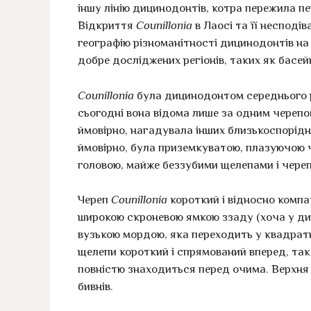
іншу лінію дицинодонтів, котра пережила пе
Відкриття
Counillonia
в Лаосі та її несподі
географію різноманітності дицинодонтів на
добре досліджених регіонів, таких як басей
Counillonia
була дицинодонтом середнього р
сьогодні вона відома лише за одним черепом
ймовірно, нагадувала інших близькоспорід
ймовірно, була приземкуватою, плазуючою 
головою, майже беззубими щелепами і чере
Череп
Counillonia
короткий і відносно компа
широкою скроневою ямкою ззаду (хоча у ди
вузькою мордою, яка переходить у квадратн
щелепи короткий і спрямований вперед, так 
повністю знаходиться перед очима. Верхня 
бивнів.