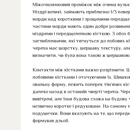
Міжочноямковий проміжок між очима вузький
Ніздрі великі, займають приблизно 1/3 пове
морди над короткими і зрощеними передщел
частини морди мають один добре розвинен
ніздрями і передщелепною кісткою. З обох 
заглибленнями, які тягнуться до лобових к
черепа має шорстку, шершаву текстуру, ал
визначити, чи була вона такою ж шершавою
Контакти між кістками важко розрізнити. Шв
лобовими кістками і оточуючими їх. Шишкоп
овальну форму, лежить поперек тім’яних кіс
далеко назад в останній чверті черепа. Че
вивітрені, але їхня будова схожа на будову
незвично коротке і редуковане. На самому п
подушечки. Вони вказують на те, що перед
формував дзьоб.