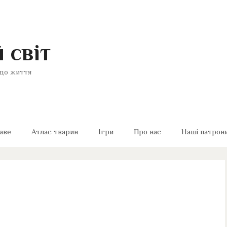
 світ
до життя
аве
Атлас тварин
Ігри
Про нас
Наші патрон