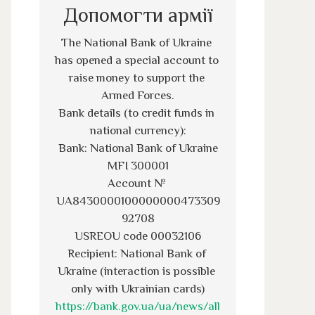
Допомогти армії
The National Bank of Ukraine 
has opened a special account to 
raise money to support the 
Armed Forces.
Bank details (to credit funds in 
national currency):
Bank: National Bank of Ukraine
MFI 300001
Account № 
UA8430000100000000473309
92708
USREOU code 00032106
Recipient: National Bank of 
Ukraine (interaction is possible 
only with Ukrainian cards)
https://bank.gov.ua/ua/news/all