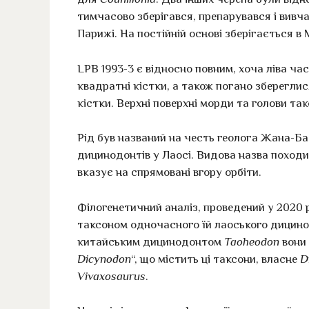
тимчасово зберігався, препарувався і вивча
Парижі. На постійній основі зберігається в 
LPB 1993-3 є відносно повним, хоча ліва час
квадратні кістки, а також погано зберегли
кістки. Верхні поверхні морди та голови так
Рід був названий на честь геолога Жана-Ба
дицинодонтів у Лаосі. Видова назва походи
вказує на спрямовані вгору орбіти.
Філогенетичний аналіз, проведений у 2020 
таксоном одночасного їй лаоського дицин
китайським дицинодонтом
Taoheodon
вони 
Dicynodon
“, що містить ці таксони, власне
D
Vivaxosaurus
.