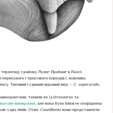
терапсид з району Луанг Прабанг в Лаосі,
 пермського і тріасового періодів і, можливо,
іасу. Типовий і єдиний відомий вид —
C. superoculis
.
ицинодонтами, такими як
Lystrosaurus
та
 масове вимирання
, але вона була ближче споріднена
кою з цих ліній. Отже,
Counillonia
може представляти