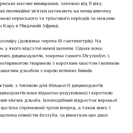
рмське масове вимирання, залежно від її віку.
вані еволюційні зв’язки натякають на менш вивчену
 межі пермського та тріасового періодів за межами
н Кару в Південній Африці.
озміру (довжина черепа 16 сантиметрів). На
, у якого відсутні нижні щелепи. Однак вона,
нених дицинодонтів, зокрема самого
Dicynodon
, і,
чотириногою твариною з коротким хвостом і великою
пашачим дзьобом з парою великих бивнів.
ктний, з типовою для більшості дицинодонтів
цинодонтів вона відносно редукована) і короткою
ий кінчик дзьоба. Іклоподібний відросток верхньої
що ікла спрямовані трохи вперед, а також вниз, і
щелепа повністю беззуба, за винятком цих двох