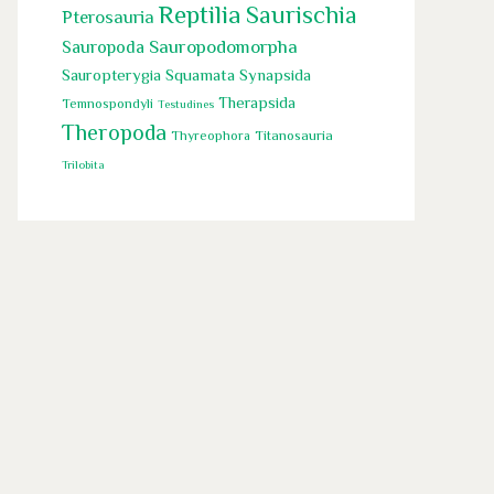
Reptilia
Saurischia
Pterosauria
Sauropoda
Sauropodomorpha
Squamata
Sauropterygia
Synapsida
Therapsida
Temnospondyli
Testudines
Theropoda
Titanosauria
Thyreophora
Trilobita