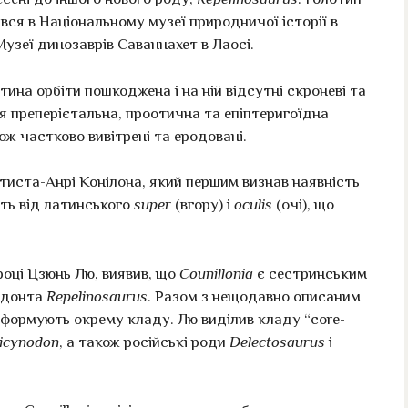
вся в Національному музеї природничої історії в
Музеї динозаврів Саваннахет в Лаосі.
тина орбіти пошкоджена і на ній відсутні скроневі та
ся преперієтальна, проотична та епіптеригоїдна
ож частково вивітрені та еродовані.
тиста-Анрі Конілона, який першим визнав наявність
ть від латинського
super
(вгору) і
oculis
(очі), що
році Цзюнь Лю, виявив, що
Counillonia
є сестринським
одонта
Repelinosaurus
. Разом з нещодавно описаним
формують окрему кладу. Лю виділив кладу “core-
icynodon
, а також російські роди
Delectosaurus
і