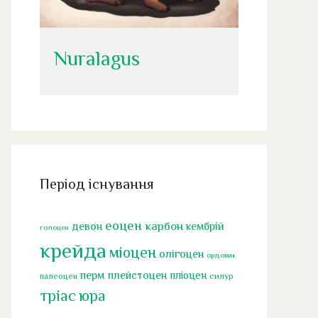
Nuralagus
Період існування
еоцен
карбон
девон
кембрій
голоцен
крейда
міоцен
олігоцен
ордовик
перм
плейстоцен
пліоцен
палеоцен
силур
тріас
юра