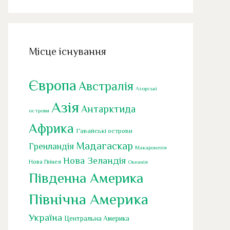
Місце існування
Європа
Австралія
Азорські
Азія
Антарктида
острови
Африка
Гавайські острови
Мадагаскар
Гренландія
Макаронезія
Нова Зеландія
Нова Гвінея
Океанія
Південна Америка
Північна Америка
Україна
Центральна Америка