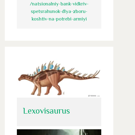
/natsionalniy-bank-vidkriv-
spetsrahunok-dlya-zboru-
koshtiv-na-potrebi-armiyi
Lexovisaurus