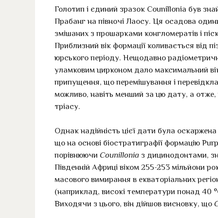
Голотип і єдиний зразок Counillonia був зн
Прабанг на півночі Лаосу. Ця осадова один
змішаних з прошарками конгломератів і піск
Приблизний вік формації коливається від піз
юрського періоду. Нещодавно радіометричн
уламковим цирконом дало максимальний вік 
припущення, що перемішування і перевідкла
можливо, навіть менший за цю дату, а отже,
тріасу.
Однак надійність цієї дати була оскаржена 
що на основі біостратиграфії формацію Purp
порівнюючи
Counillonia
з дицинодонтами, з
Південній Африці віком 255-253 мільйони ро
масового вимирання в екваторіальних регі
(наприклад, високі температури понад 40 °
Виходячи з цього, він дійшов висновку, що
C